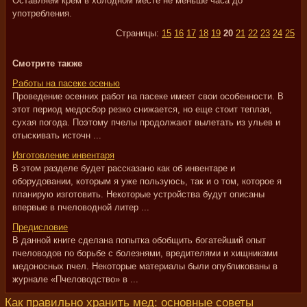
Оставляем крем в холодном месте не меньше часа до
употребления.
Страницы:
15
16
17
18
19
20
21
22
23
24
25
Смотрите также
Работы на пасеке осенью
Проведение осенних работ на пасеке имеет свои особенности. В
этот период медосбор резко снижается, но еще стоит теплая,
сухая погода. Поэтому пчелы продолжают вылетать из ульев и
отыскивать источн ...
Изготовление инвентаря
В этом разделе будет рассказано как об инвентаре и
оборудовании, которым я уже пользуюсь, так и о том, которое я
планирую изготовить. Некоторые устройства будут описаны
впервые в пчеловодной литер ...
Предисловие
В данной книге сделана попытка обобщить богатейший опыт
пчеловодов по борьбе с болезнями, вредителями и хищниками
медоносных пчел. Некоторые материалы были опубликованы в
журнале «Пчеловодство» в ...
Как правильно хранить мед: основные советы