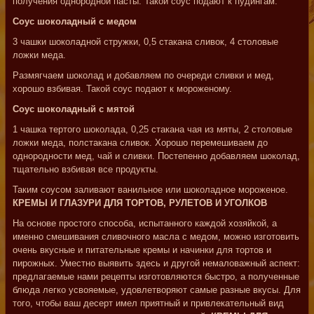
получения однородной пасты. Такой соус подают к пудингам.
Соус шоколадный с медом
3 чашки шоколадной стружки, 0,5 стакана сливок, 4 столовые
ложки меда.
Размягчаем шоколад и добавляем по очереди сливки и мед,
хорошо взбивая. Такой соус подают к мороженому.
Соус шоколадный с мятой
1 чашка тертого шоколада, 0,25 стакана чая из мяты, 2 столовые
ложки меда, полстакана сливок. Хорошо перемешиваем до
однородности мед, чай и сливки. Постепенно добавляем шоколад,
тщательно взбивая все продукты.
Таким соусом заливают ванильное или шоколадное мороженое.
КРЕМЫ И ГЛАЗУРИ ДЛЯ ТОРТОВ, РУЛЕТОВ И УГОЛКОВ
На основе простого способа, испытанного каждой хозяйкой, а
именно смешивания сливочного масла с медом, можно изготовить
очень вкусные и питательные кремы и начинки для тортов и
пирожных. Уместно выявить здесь и другой немаловажный аспект:
предлагаемые нами рецепты изготовляются быстро, а полученные
блюда легко усвояемые, удовлетворяют самые разные вкусы. Для
того, чтобы ваш десерт имел приятный и привлекательный вид