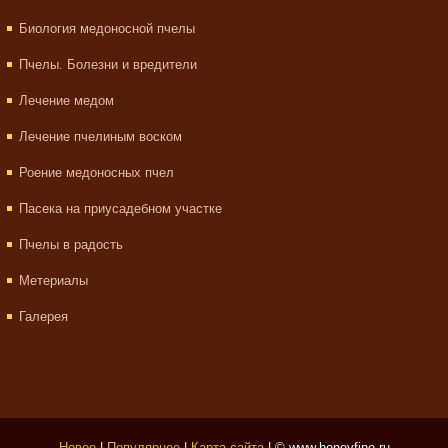
Биология медоносной пчелы
Пчелы. Болезни и вредители
Лечение медом
Лечение пчелиным воском
Роение медоносных пчел
Пасека на приусадебном участке
Пчелы в радость
Метериалы
Галерея
Новое
|
Популярное
|
Карта сайта
| © www.honeyfine.ru