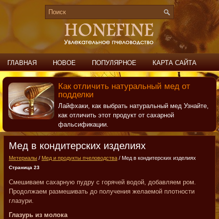
ГЛАВНАЯ
НОВОЕ
ПОПУЛЯРНОЕ
КАРТА САЙТА
ПОИСК
КОНТАКТЫ
Как отличить натуральный мед от
подделки
Лайфхаки, как выбрать натуральный мед Узнайте,
как отличить этот продукт от сахарной
фальсификации.
Мед в кондитерских изделиях
Метериалы
/
Мед и продукты пчеловодства
/ Мед в кондитерских изделиях
Страница 23
Смешиваем сахарную пудру с горячей водой, добавляем ром.
Продолжаем размешивать до получения желаемой плотности
глазури.
Глазурь из молока