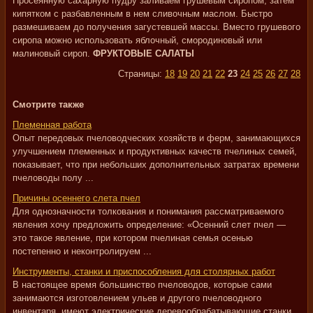
Просеянную сахарную пудру заливаем грушевым сиропом, затем
кипятком с разбавленным в нем сливочным маслом. Быстро
размешиваем до получения загустевшей массы. Вместо грушевого
сиропа можно использовать яблочный, смородиновый или
малиновый сироп.
ФРУКТОВЫЕ САЛАТЫ
Страницы:
18
19
20
21
22
23
24
25
26
27
28
Смотрите также
Племенная работа
Опыт передовых пчеловодческих хозяйств и ферм, занимающихся
улучшением племенных и продуктивных качеств пчелиных семей,
показывает, что при небольших дополнительных затратах времени
пчеловоды полу ...
Причины осеннего слета пчел
Для однозначности толкования и понимания рассматриваемого
явления хочу предложить определение: «Осенний слет пчел —
это такое явление, при котором пчелиная семья осенью
постепенно и неконтролируем ...
Инструменты, станки и приспособления для столярных работ
В настоящее время большинство пчеловодов, которые сами
занимаются изготовлением ульев и другого пчеловодного
инвентаря, имеют электрические деревообрабатывающие станки,