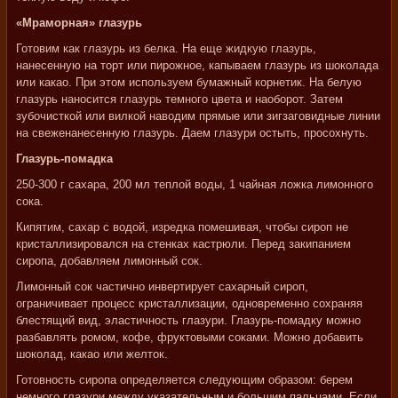
«Мраморная» глазурь
Готовим как глазурь из белка. На еще жидкую глазурь,
нанесенную на торт или пирожное, капываем глазурь из шоколада
или какао. При этом используем бумажный корнетик. На белую
глазурь наносится глазурь темного цвета и наоборот. Затем
зубочисткой или вилкой наводим прямые или зигзаговидные линии
на свеженанесенную глазурь. Даем глазури остыть, просохнуть.
Глазурь-помадка
250-300 г сахара, 200 мл теплой воды, 1 чайная ложка лимонного
сока.
Кипятим, сахар с водой, изредка помешивая, чтобы сироп не
кристаллизировался на стенках кастрюли. Перед закипанием
сиропа, добавляем лимонный сок.
Лимонный сок частично инвертирует сахарный сироп,
ограничивает процесс кристаллизации, одновременно сохраняя
блестящий вид, эластичность глазури. Глазурь-помадку можно
разбавлять ромом, кофе, фруктовыми соками. Можно добавить
шоколад, какао или желток.
Готовность сиропа определяется следующим образом: берем
немного глазури между указательным и большим пальцами. Если