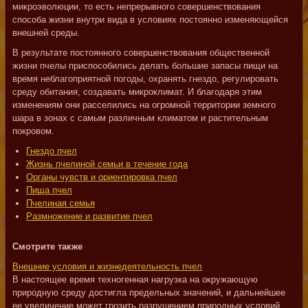
микроэволюции, то есть непрерывного совершенствования
способа жизни внутри вида в условиях постоянно изменяющейся
внешней среды.
В результате постоянного совершенствования общественной
жизни пчелы приспособились делать большие запасы пищи на
время неблагоприятной погоды, охранять гнездо, регулировать
среду обитания, создавать микроклимат. И благодаря этим
изменениям они расселились на огромной территории земного
шара в зонах с самым различным климатом и растительным
покровом.
Гнездо пчел
Жизнь пчелиной семьи в течение года
Органы чувств и ориентировка пчел
Пища пчел
Пчелиная семья
Размножение и развитие пчел
Смотрите также
Внешние условия и жизнедеятельность пчел
В настоящее время техногенная нагрузка на окружающую
природную среду достигла предельных значений, и дальнейшее
ее увеличение может грозить разрушением природных условий