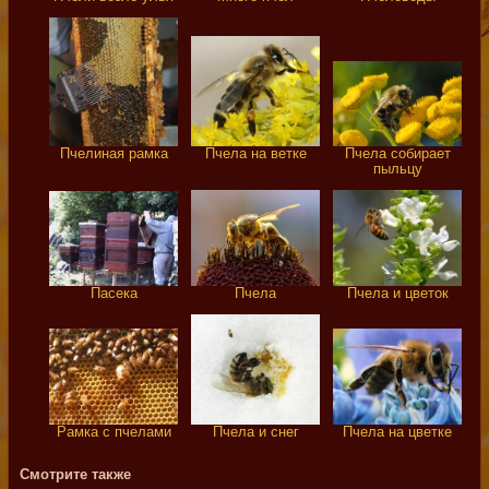
Пчела собирает
Пчелиная рамка
Пчела на ветке
пыльцу
Пчела
Пчела и цветок
Пасека
Рамка с пчелами
Пчела на цветке
Пчела и снег
Смотрите также