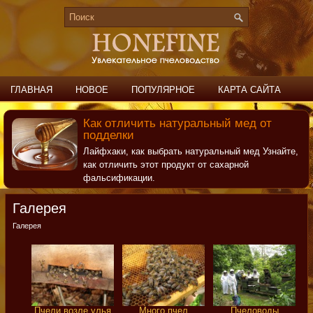
ГЛАВНАЯ
НОВОЕ
ПОПУЛЯРНОЕ
КАРТА САЙТА
ПОИСК
КОНТАКТЫ
Как отличить натуральный мед от
подделки
Лайфхаки, как выбрать натуральный мед Узнайте,
как отличить этот продукт от сахарной
фальсификации.
Галерея
Галерея
Пчели возле улья
Много пчел
Пчеловоды