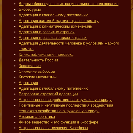
Водные биоресурсы и их рациональное использование
Биоресурсы
Адаптация к глобальному потеплению
Адаптация жителей жарких стран к климату
Адаптация к климатическим изменениям
Адаптация в развитых странах
Адаптация в развивающихся странах
Адаптация деятельности человека к условиям жаркого
климата
Климатофизиология человека
Деятельность России
Заключение
Снижение выбросов
Киотские механизмы
Адаптация
Адаптация к глобальному потеплению
Разработка стратегий адаптации
Антропогенное воздействие на окружающую среду
Позитивные и негативные последствия воздействия
сельского хозяйства на окружающую среду.
Атомная энергетика
Живое вещество и его функции в биосфере
Антропогенное загрязнение биосферы