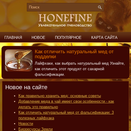
ГЛАВНАЯ
НОВОЕ
ПОПУЛЯРНОЕ
КАРТА САЙТА
ПОИСК
КОНТАКТЫ
Как отличить натуральный мед от
подделки
Лайфхаки, как выбрать натуральный мед Узнайте,
как отличить этот продукт от сахарной
фальсификации.
Новое на сайте
Как правильно хранить мед: основные советы
Добавление меда в чай имеет свои особенности - как
делать это правильно
Как отличить натуральный мед от фальсификации: 3
полезных лайфхака
Новости
Биоресурсы Земли