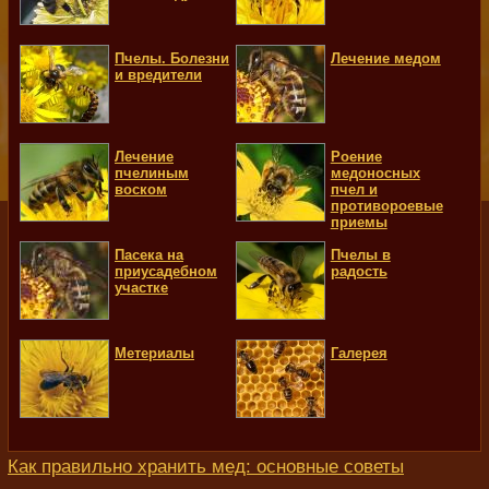
Пчелы. Болезни
Лечение медом
и вредители
Лечение
Роение
пчелиным
медоносных
воском
пчел и
противороевые
приемы
Пасека на
Пчелы в
приусадебном
радость
участке
Метериалы
Галерея
Как правильно хранить мед: основные советы