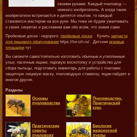
своими руками. Каждый пчеловод —
немного изобретатель. А когда такие
изобретатели встречаются и делятся опытом, то каждый
становится мастером на все руки. Мы тоже не будем умалчивать
о своих секретах и расскажем вам обо всем, что знаем сами.
Пробковые доски - недорого:
пробковые доски
. . Купить
запчасти
для пищевого оборудования
https://tor-izh.ru/ . Детские
игровые
площадки
тут
Вы сможете самостоятельно изготовить обычные и утепленные
ульи, пасечные ящики, паровую воскотопку и устройство для
сбора пыльцы, подготовить инвентарь для работы с пчелами:
защитную лицевую маску, пчеловодную стамеску, ящик-табурет и
многое другое.
Разделы
Основы
Пчеловодство.
пчеловодства
Практический
курс
Практические
Биология
советы
медоносной
пчеловоду
пчелы