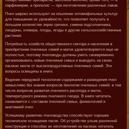
парфюмерии, а прополис — при изготовлении различных лаков.
Пчел широко используют на опылении энтомофильных культур
для повышения их урожайности, что позволяет получать в
большом количестве зерно гречихи, семена подсолнечника,
люцерны, клевера, плоды, ягоды и другие сельскохозяйственные
растения.
Потребность хозяйств общественного сектора и населения в
приобретении пчелиных семей и маток удовлетворяется еще не
полностью, поэтому пчеловоды должны уметь своевременно
организовывать новые пчелиные семьи и выводить на своих
пасеках маток от высокопродуктивных пчелиных семей. Эти
вопросы освещены в книге.
Ведение передовой технологии содержания и разведения пчел
немыслимо без знания вопросов биологии пчелиных семей, в том
числе вопросов развития пчелиного расплода и маток,
температурного режима пчелиного гнезда. В книге читатель
ознакомится с составом пчелиной семьи, физиологией и
анатомией пчел.
Успешному развитию пчеловодства способствует хорошее
техническое оснащение пасек. Об устройстве ульев различной
конструкции и способах их изготовления на пасеках читатель