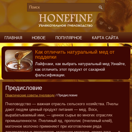
ГЛАВНАЯ
НОВОЕ
ПОПУЛЯРНОЕ
КАРТА САЙТА
ПОИСК
КОНТАКТЫ
Как отличить натуральный мед от
подделки
Лайфхаки, как выбрать натуральный мед Узнайте,
как отличить этот продукт от сахарной
фальсификации.
Предисловие
Практические советы пчеловоду
/ Предисловие
Пчеловодство — важная отрасль сельского хозяйства. Пчелы
дают людям ценный продукт питания — мед. Воск,
вырабатываемый ими, — ценное сырье во многих отраслях
промышленности. Пчелиный яд, прополис (пчелиный клей),
маточное молочко применяют при изготовлении ряда
лекарственных препаратов, маточное молочко, кроме того, — в