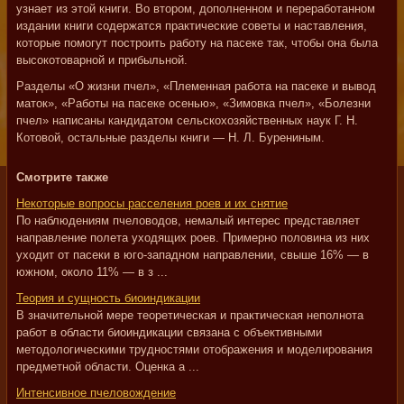
узнает из этой книги. Во втором, дополненном и переработанном
издании книги содержатся практические советы и наставления,
которые помогут построить работу на пасеке так, чтобы она была
высокотоварной и прибыльной.
Разделы «О жизни пчел», «Племенная работа на пасеке и вывод
маток», «Работы на пасеке осенью», «Зимовка пчел», «Болезни
пчел» написаны кандидатом сельскохозяйственных наук Г. Н.
Котовой, остальные разделы книги — Н. Л. Бурениным.
Смотрите также
Некоторые вопросы расселения роев и их снятие
По наблюдениям пчеловодов, немалый интерес представляет
направление полета уходящих роев. Примерно половина из них
уходит от пасеки в юго-западном направлении, свыше 16% — в
южном, около 11% — в з ...
Теория и сущность биоиндикации
В значительной мере теоретическая и практическая неполнота
работ в области биоиндикации связана с объективными
методологическими трудностями отображения и моделирования
предметной области. Оценка а ...
Интенсивное пчеловождение