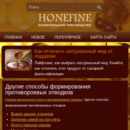
ГЛАВНАЯ
НОВОЕ
ПОПУЛЯРНОЕ
КАРТА САЙТА
ПОИСК
КОНТАКТЫ
Как отличить натуральный мед от
подделки
Лайфхаки, как выбрать натуральный мед Узнайте,
как отличить этот продукт от сахарной
фальсификации.
Другие способы формирования
противороевых отводков
Роение медоносных пчел и противороевые приемы
/ Другие способы
формирования противороевых отводков
Вывод ранних отводков
Деление семей на пол-лёта
Искусственное роение