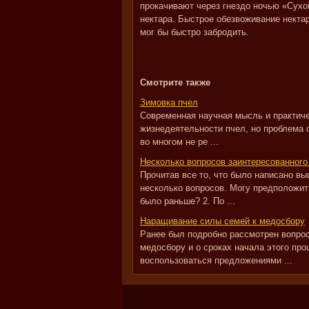
прокачивают через гнездо ночью «Сухой
нектара. Быстрое обезвоживание нектар
мог бы быстро забродить.
Смотрите также
Зимовка пчел
Современная научная мысль и практиче
жизнедеятельности пчел, но проблема 
во многом не ре ...
Несколько вопросов заинтересованного
Прочитав все то, что было написано в
несколько вопросов. Могу предположить
было раньше? 2. По ...
Наращивание силы семей к медосбору
Ранее был подробно рассмотрен вопро
медосбору и о сроках начала этого пр
воспользоваться предложениями ...