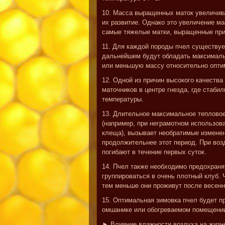
10. Масса выращенных маток увеличив
их развитие. Однако это увеличение ма
самые тяжелые матки, выращенные при
11. Для каждой породы пчел существуе
дальнейшем будут обладать максимал
или меньшую массу относительно опти
12. Одной из причин высокого качеств
маточников в центре гнезда, где стаб
температуры.
13. Длительное максимальное тепловое
(например, при неграмотном использова
клеща), вызывает необратимые изменен
продолжительнее этот период. При воз
погибают в течение первых суток.
14. Пчел также необходимо предохраня
группироваться в очень плотный клуб.
тем меньше они проживут после весенн
15. Оптимальная зимовка пчел будет п
омшанике или обогреваемом помещени
► Влияние влажности воздуха на жизн