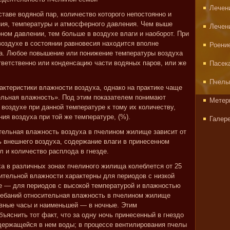
Лечен
таве водяной пар, количество которого непостоянно и
ния, температуры и атмосферного давления. Чем выше
Лечен
ом давлении, тем больше в воздухе влаги и наоборот. При
воздухе в состоянии равновесия находится вполне
Роени
ра. Любое повышение или понижение температуры воздуха
тветственно или конденсацию части водяных паров, или же
Пасек
Пчелы
актеристики влажности воздуха, однако на практике чаще
ельная влажность». Под этим показателем понимают
Метер
воздухе при данной температуре к тому их количеству,
ия воздуха при той же температуре, (%).
Галер
тельная влажность воздуха в пчелином жилище зависит от
 внешнего воздуха, содержание влаги в принесенном
л и количество расплода в гнезде.
а в различных зонах пчелиного жилища колеблется от 25
тельной влажности характерны для периодов с низкой
е — для периодов с высокой температурой и влажностью
лебаний относительная влажность в пчелином жилище
евные часы и наименьшей — в ночные. Этим
бъяснить тот факт, что за одну ночь принесенный в гнездо
держащейся в нем воды; в процессе вентилирования пчелы