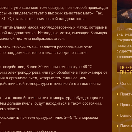
ается с уменьшением температуры, при которой происходит
ссы не свидетельствует о высоких качествах маток. Так,
 31 °C, отличаются наименьшей плодовитостью.
т оптимальная масса неоплодотворенных маток, которые в
Правиль
ьной плодовитостью. Неплодные матки, имеющие большую
значени
мальной, должны выбраковываться.
сохране
просто 
а маток «тихой» смены является расположение этих
существ
ильно поддерживаются оптимальные для развития
хранени
 воздействие, более 30 мин при температуре 46 °C
ПОЗ
ПЧЕ
нии электроподогрева или при обработке в термокамере от
ия в организме пчел, которые тем сильнее, чем
действии этой температуры в течение 75 мин все пчелы
Основ
Практ
ть и от воздействия низких температур, побуждающих их
 Чем дольше пчелы будут находиться в таком состоянии,
Практ
его облета.
Биоло
роисходить при температурах плюс 2—5 °C в хорошем
и.
Пчелы
едеятельность пчелиной семьи