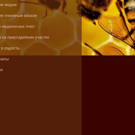
ие медом
ие пчелиным воском
е медоносных пчел
а на приусадебном участке
 в радость
иалы
ея