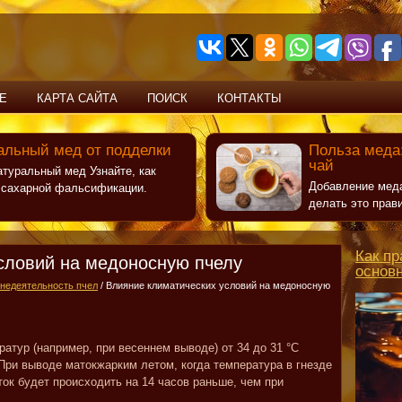
Е
КАРТА САЙТА
ПОИСК
КОНТАКТЫ
альный мед от подделки
Польза меда:
чай
атуральный мед Узнайте, как
Добавление меда
т сахарной фальсификации.
делать это прав
Как пр
словий на медоносную пчелу
основ
недеятельность пчел
/ Влияние климатических условий на медоносную
ратур (например, при весеннем выводе) от 34 до 31 °C
При выводе матокжарким летом, когда температура в гнезде
ок будет происходить на 14 часов раньше, чем при