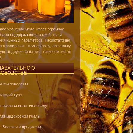
ное хранение меда имеет огромное
е для поддержания его свойства и
ния нужных параметров. Недостаточно
контролировать температуру, поскольку
уют и другие факторы, такие как место
я.
НАВАТЕЛЬНО О
ЛОВОДСТВЕ
ы пчеловодства
ический курс
ические советы пчеловоду
гия медоносной пчелы
. Болезни и вредители