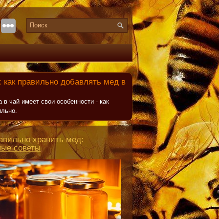
 как правильно добавлять мед в
 в чай имеет свои особенности - как
ильно.
авильно хранить мед:
ные советы