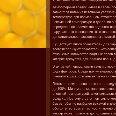
Атмосферный воздух имеет в своем сос
зависит от наличия источника увлажне
температура при нормальном атмосферн
неизменной температуре и давлении в 
определенное количество водяного па
нарушает это равновесие, вызывая соо
дополнительное насыщение его влагой.
Существует много показателей для хар
всего используют показатель «относит
отношение количества водяных паров в 
которое требуется для полного насыщен
В активный период жизни семьи относи
ряда факторов. Среди них — влажность
пчелами корме, степень активности пче
Летом относительная влажность воздух
до 100%. Минимальные значения относи
внешней температурой, а максимальны
воздуха. Поэтому в суточном цикле ко
бывает обычно наиболее высокой в дн
обстоятельством, в частности, можно о
нектар может потерять до половины со