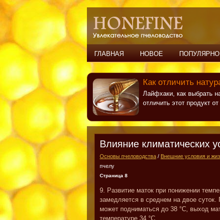
ГЛАВНАЯ
НОВОЕ
ПОПУЛЯРНО
Как отличить натур
Лайфхаки, как выбрать н
отличить этот продукт о
Влияние климатических у
Основы пчеловодства
/
Внешние условия и жиз
пчелу
Страница 8
9. Развитие маток при понижении темпе
замедляется в среднем на двое суток. 
может подниматься до 38 °C, выход мат
температуре 34 °C.