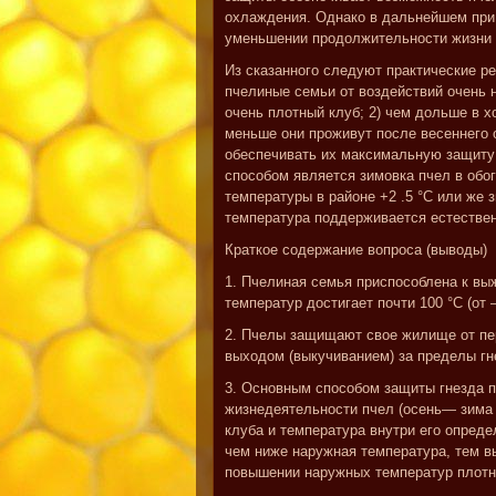
охлаждения. Однако в дальнейшем при
уменьшении продолжительности жизни 
Из сказанного следуют практические р
пчелиные семьи от воздействий очень 
очень плотный клуб; 2) чем дольше в х
меньше они проживут после весеннего 
обеспечивать их максимальную защиту 
способом является зимовка пчел в об
температуры в районе +2 .5 °C или же 
температура поддерживается естестве
Краткое содержание вопроса (выводы)
1. Пчелиная семья приспособлена к вы
температур достигает почти 100 °C (от 
2. Пчелы защищают свое жилище от пер
выходом (выкучиванием) за пределы гн
3. Основным способом защиты гнезда п
жизнедеятельности пчел (осень— зима 
клуба и температура внутри его опред
чем ниже наружная температура, тем в
повышении наружных температур плотн