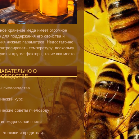
ное хранение меда имеет огромное
е для поддержания его свойства и
ния нужных параметров. Недостаточно
контролировать температуру, поскольку
уют и другие факторы, такие как место
я.
НАВАТЕЛЬНО О
ЛОВОДСТВЕ
ы пчеловодства
ический курс
ические советы пчеловоду
гия медоносной пчелы
. Болезни и вредители