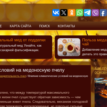
Е
КАРТА САЙТА
ПОИСК
КОНТАКТЫ
альный мед от подделки
Польза меда:
чай
атуральный мед Узнайте, как
Добавление меда
т сахарной фальсификации.
делать это прав
Как пр
словий на медоносную пчелу
основ
недеятельность пчел
/ Влияние климатических условий на медоносную
лено, что между температурой максимального
 жизни пчел существует обратная зависимость — чем
 меньше живет пчела. Следовательно, механизм холодовой
лам переживать кратковременные, но довольно сильные