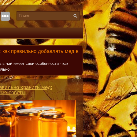
 как правильно добавлять мед в
 в чай имеет свои особенности - как
ильно.
авильно хранить мед:
ные советы