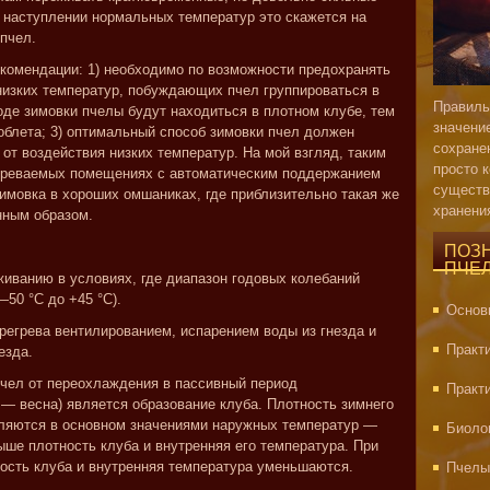
 наступлении нормальных температур это скажется на
пчел.
екомендации: 1) необходимо по возможности предохранять
низких температур, побуждающих пчел группироваться в
Правиль
оде зимовки пчелы будут находиться в плотном клубе, тем
значени
облета; 3) оптимальный способ зимовки пчел должен
сохране
от воздействия низких температур. На мой взгляд, таким
просто 
огреваемых помещениях с автоматическим поддержанием
существ
зимовка в хороших омшаниках, где приблизительно такая же
хранени
нным образом.
ПОЗ
ПЧЕ
живанию в условиях, где диапазон годовых колебаний
—50 °C до +45 °C).
Основ
егрева вентилированием, испарением воды из гнезда и
Практ
езда.
чел от переохлаждения в пассивный период
Практ
— весна) является образование клуба. Плотность зимнего
еляются в основном значениями наружных температур —
Биоло
ыше плотность клуба и внутренняя его температура. При
ость клуба и внутренняя температура уменьшаются.
Пчелы