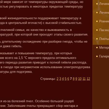
ной мере зависит от температуры окружающей среды, но
Лечен
остью регулировать в некоторых пределах температуру
Лечен
своей жизнедеятельности поддерживает температуру в
Роени
ода в центральной егочасти) с высокой стабильностью.
 пчелиной семьи, их качество и выживаемость в
Пасек
атурой, при которой они проходят этапы своего развития.
Пчелы
ь длительному охлаждению при разборке гнезда, чтобы не
и даже гибель.
Метер
оказывает и повышение температур, при которых
Галер
ние всего на 1,5 °C верхнего предела оптимального
его периода развития приводит к полной гибели расплода.
 в гнезде при неграмотном использовании электроподогрева
ратуры для подогрева.
Страницы:
2
3
4
5
6
7
8
9
10
11
12
ся из-за болезней пчел. Особенно большой ущерб
езни. Заболевшие пчелы прекращают сбор нектара и