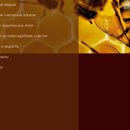
ие медом
ие пчелиным воском
е медоносных пчел
а на приусадебном участке
 в радость
иалы
ея