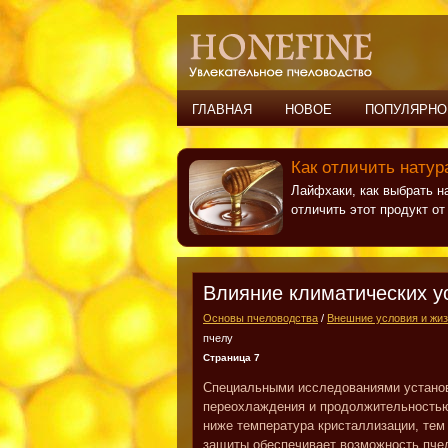
ГЛАВНАЯ
НОВОЕ
ПОПУЛЯРНО
Как отличить натур
Лайфхаки, как выбрать н
отличить этот продукт о
Влияние климатических у
Основы пчеловодства
/
Внешние условия и жиз
пчелу
Страница 7
Специальными исследованиями установ
переохлаждения и продолжительностью
ниже температура кристаллизации, тем
защиты обеспечивает возможность пче