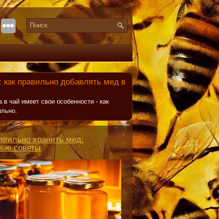
 как правильно добавлять мед в
 в чай имеет свои особенности - как
ильно.
авильно хранить мед:
ные советы