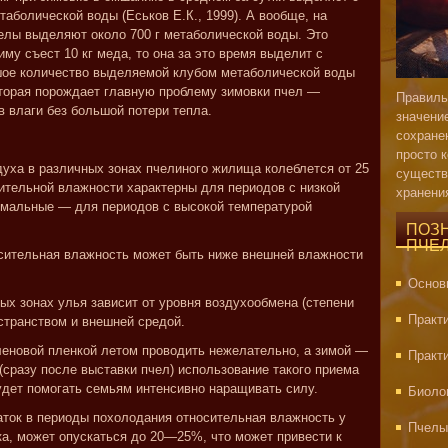
таболической воды (Еськов Е.К., 1999). А вообще, на
елы выделяют около 700 г метаболической воды. Это
иму съест 10 кг меда, то она за это время выделит с
ьшое количество выделяемой клубом метаболической воды
оторая порождает главную проблему зимовки пчел —
Правиль
в влаги без большой потери тепла.
значени
сохране
просто 
духа в различных зонах пчелиного жилища колеблется от 25
существ
тельной влажности характерны для периодов с низкой
хранени
имальные — для периодов с высокой температурой
ПОЗ
ПЧЕ
осительная влажность может быть ниже внешней влажности
Основ
ых зонах улья зависит от уровня воздухообмена (степени
Практ
странством и внешней средой.
леновой пленкой летом проводить нежелательно, а зимой —
Практ
(сразу после выставки пчел) использование такого приема
удет помогать семьям интенсивно наращивать силу.
Биоло
аток в периоды похолодания относительная влажность у
Пчелы
ка, может опускаться до 20—25%, что может привести к