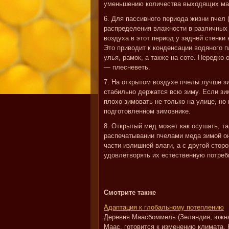
уменьшению количества выходящих мат
6. Для пассивного периода жизни пчел 
распределения влажности в различных
воздуха в этот период у задней стенк
Это приводит к конденсации водяного п
улья, рамок, а также на соте. Нередко 
— плесневеть.
7. На открытом воздухе пчелы лучше з
стабильно держатся всю зиму. Если зи
плохо зимовать не только на улице, но
подготовленном зимовнике.
8. Открытый мед может как осушать, та
распечатывании пчелами меда зимой он
части излишней влаги, а с другой стор
удовлетворять их естественную потреб
Смотрите также
Адаптация к глобальному потеплению
Деревня Маасбоммель (Зеландия, южна
Маас, готовится к изменению климата. 