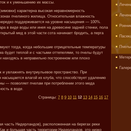
ок и к уменьшению их массы.
Лечен
(зимовки) характерна высокая неравномерность
Лечен
 зонах пчелиного жилища. Относительная влажность
и нередко поддерживается на уровне насыщения — 100%.
Роени
ара в виде воды или инея на древесине задней стенки, пола
открытый мед в этой части сота начинает бродить, а перга
Пасек
Пчелы
имуют тогда, когда небольшие отрицательные температуры
ма будет теплой и с частыми оттепелями, то пчелы будут
Метер
 и находясь в неправильно построенном или плохо
Галер
к и увлажнять внутриульевое пространство. При
 насыщается влагой из клуба, что способствует удалению
оны — позволяет пчелам при потреблении этого меда
ность в воде.
Страницы:
7
8
9
10
11
12
13
14
15
16
17
я часть Нидерландов), расположенная на берегах реки
Как и большая часть территории Нидерландов, это низко