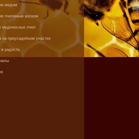
ие медом
ие пчелиным воском
е медоносных пчел
а на приусадебном участке
 в радость
иалы
ея