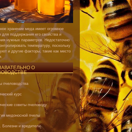
ное хранение меда имеет огромное
е для поддержания его свойства и
ния нужных параметров. Недостаточно
контролировать температуру, поскольку
уют и другие факторы, такие как место
я.
НАВАТЕЛЬНО О
ЛОВОДСТВЕ
ы пчеловодства
ический курс
ические советы пчеловоду
гия медоносной пчелы
. Болезни и вредители