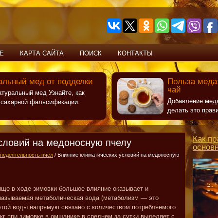
Е
КАРТА САЙТА
ПОИСК
КОНТАКТЫ
альный мед от подделки
Польза меда:
чай
атуральный мед Узнайте, как
Добавление меда
т сахарной фальсификации.
делать это прав
Как пр
словий на медоносную пчелу
основ
недеятельность пчел
/ Влияние климатических условий на медоносную
ще в ходе зимовки большое влияние оказывает и
называемая метаболическая вода (метаболизм — это
этой воды напрямую связано с количеством потребляемого
 кг при зимовке в омшанике в среднем за сутки выделяет с