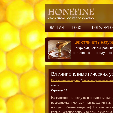
ГЛАВНАЯ
НОВОЕ
ПОПУЛЯРНО
Как отличить натур
Лайфхаки, как выбрать н
отличить этот продукт о
Влияние климатических у
Основы пчеловодства
/
Внешние условия и жиз
пчелу
Страница 12
На влажность воздуха в пчелином жили
выделяемая пчелами при дыхании так 
процесс обмена веществ). Количество 
корма. Установлено, что семья силой 3