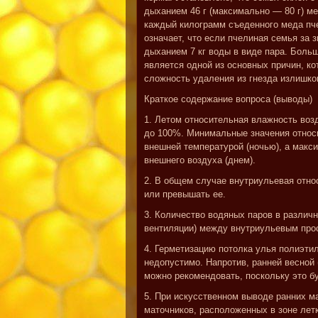
дыханием 46 г (максимально — 80 г) ме
каждый килограмм съеденного меда пч
означает, что если пчелиная семья за з
дыханием 7 кг воды в виде пара. Бол
является одной из основных причин, к
сложность удаления из гнезда излишко
Краткое содержание вопроса (выводы)
1. Летом относительная влажность воз
до 100%. Минимальные значения относи
внешней температурой (ночью), а макс
внешнего воздуха (днем).
2. В общем случае внутриульевая отн
или превышать ее.
3. Количество водяных паров в различн
вентиляции) между внутриульевым про
4. Герметизацию потолка улья полиэти
недопустимо. Напротив, ранней весной 
можно рекомендовать, поскольку это б
5. При искусственном выводе ранних м
маточников, расположенных в зоне лет