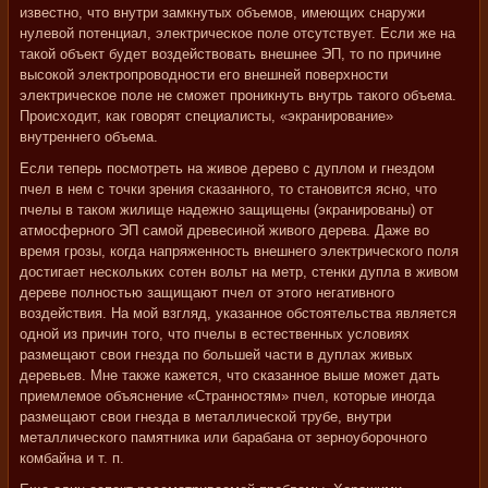
известно, что внутри замкнутых объемов, имеющих снаружи
нулевой потенциал, электрическое поле отсутствует. Если же на
такой объект будет воздействовать внешнее ЭП, то по причине
высокой электропроводности его внешней поверхности
электрическое поле не сможет проникнуть внутрь такого объема.
Происходит, как говорят специалисты, «экранирование»
внутреннего объема.
Если теперь посмотреть на живое дерево с дуплом и гнездом
пчел в нем с точки зрения сказанного, то становится ясно, что
пчелы в таком жилище надежно защищены (экранированы) от
атмосферного ЭП самой древесиной живого дерева. Даже во
время грозы, когда напряженность внешнего электрического поля
достигает нескольких сотен вольт на метр, стенки дупла в живом
дереве полностью защищают пчел от этого негативного
воздействия. На мой взгляд, указанное обстоятельства является
одной из причин того, что пчелы в естественных условиях
размещают свои гнезда по большей части в дуплах живых
деревьев. Мне также кажется, что сказанное выше может дать
приемлемое объяснение «Странностям» пчел, которые иногда
размещают свои гнезда в металлической трубе, внутри
металлического памятника или барабана от зерноуборочного
комбайна и т. п.