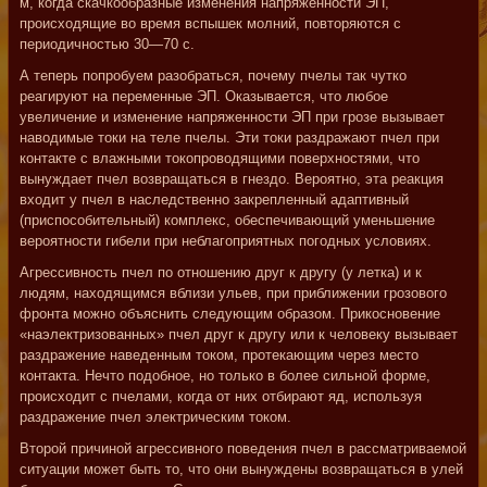
м, когда скачкообразные изменения напряженности ЭП,
происходящие во время вспышек молний, повторяются с
периодичностью 30—70 с.
А теперь попробуем разобраться, почему пчелы так чутко
реагируют на переменные ЭП. Оказывается, что любое
увеличение и изменение напряженности ЭП при грозе вызывает
наводимые токи на теле пчелы. Эти токи раздражают пчел при
контакте с влажными токопроводящими поверхностями, что
вынуждает пчел возвращаться в гнездо. Вероятно, эта реакция
входит у пчел в наследственно закрепленный адаптивный
(приспособительный) комплекс, обеспечивающий уменьшение
вероятности гибели при неблагоприятных погодных условиях.
Агрессивность пчел по отношению друг к другу (у летка) и к
людям, находящимся вблизи ульев, при приближении грозового
фронта можно объяснить следующим образом. Прикосновение
«наэлектризованных» пчел друг к другу или к человеку вызывает
раздражение наведенным током, протекающим через место
контакта. Нечто подобное, но только в более сильной форме,
происходит с пчелами, когда от них отбирают яд, используя
раздражение пчел электрическим током.
Второй причиной агрессивного поведения пчел в рассматриваемой
ситуации может быть то, что они вынуждены возвращаться в улей