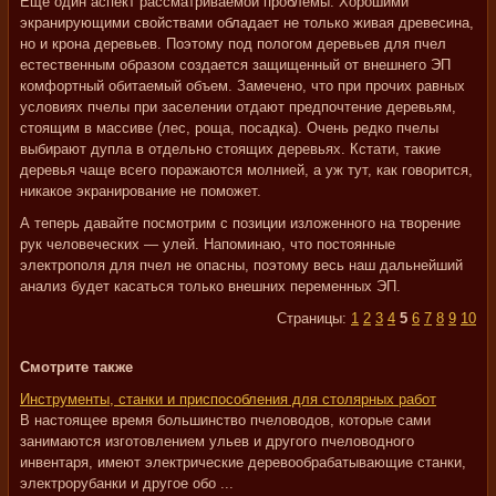
Еще один аспект рассматриваемой проблемы. Хорошими
экранирующими свойствами обладает не только живая древесина,
но и крона деревьев. Поэтому под пологом деревьев для пчел
естественным образом создается защищенный от внешнего ЭП
комфортный обитаемый объем. Замечено, что при прочих равных
условиях пчелы при заселении отдают предпочтение деревьям,
стоящим в массиве (лес, роща, посадка). Очень редко пчелы
выбирают дупла в отдельно стоящих деревьях. Кстати, такие
деревья чаще всего поражаются молнией, а уж тут, как говорится,
никакое экранирование не поможет.
А теперь давайте посмотрим с позиции изложенного на творение
рук человеческих — улей. Напоминаю, что постоянные
электрополя для пчел не опасны, поэтому весь наш дальнейший
анализ будет касаться только внешних переменных ЭП.
Страницы:
1
2
3
4
5
6
7
8
9
10
Смотрите также
Инструменты, станки и приспособления для столярных работ
В настоящее время большинство пчеловодов, которые сами
занимаются изготовлением ульев и другого пчеловодного
инвентаря, имеют электрические деревообрабатывающие станки,
электрорубанки и другое обо ...