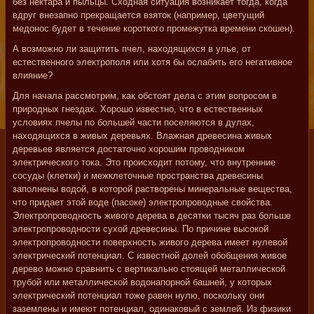
без нектара и пыльцы. Сходная ситуация возникает тогда, когда
вдруг внезапно прекращается взяток (например, цветущий
медонос будет в течение короткого промежутка времени скошен).
А возможно ли защитить пчел, находящихся в улье, от
естественного электрополя или хотя бы ослабить его негативное
влияние?
Для начала рассмотрим, как обстоят дела с этим вопросом в
природных гнездах. Хорошо известно, что в естественных
условиях пчелы по большей части поселяются в дулах,
находящихся в живых деревьях. Влажная древесина живых
деревьев является достаточно хорошим проводником
электрического тока. Это происходит потому, что внутренние
сосуды (клетки) и межклеточные пространства древесины
заполнены водой, в которой растворены минеральные вещества,
что придает этой воде (пасоке) электропроводные свойства.
Электропроводность живого дерева в десятки тысяч раз больше
электропроводности сухой древесины. По причине высокой
электропроводности поверхность живого дерева имеет нулевой
электрический потенциал. С известной долей обобщения живое
дерево можно сравнить с вертикально стоящей металлической
трубой или металлической водонапорной башней, у которых
электрический потенциал тоже равен нулю, поскольку они
заземлены и имеют потенциал, одинаковый с землей. Из физики