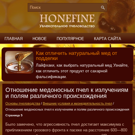
ГЛАВНАЯ
НОВОЕ
ПОПУЛЯРНОЕ
КАРТА САЙТА
ПОИСК
КОНТАКТЫ
Как отличить натуральный мед от
подделки
Лайфхаки, как выбрать натуральный мед Узнайте,
как отличить этот продукт от сахарной
фальсификации.
Отношение медоносных пчел к излучениям
и полям различного происхождения
Основы пчеловодства
/
Внешние условия и жизнедеятельность пчел
/
Отношение медоносных пчел к излучениям и полям различного происхождения
Страница 5
Было замечено, что агрессивность пчел достигает максимума с
приближением грозового фронта к пасеке на расстояние 600—800