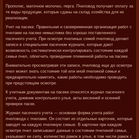
Прополис, маточное молочко, перга. Пчеловод получает оплату за
те виды продукции, которые сданы на склад хозяйства для их
реализации.
Учет на пасеке. Правильная и своевременная организация работ с
пчелами на пасеке немыслима без хорошо поставленного
пасечного учета. При осмотре пчелиных семей пчеловод делает
записи в специальном пасечном журнале, которые дают
возможность систематически контролировать состояние каждой
семьи пчел, облегчить проведение племенной работы на пасеке.
Внимательно просматривая эти записи, пчеловод еще до осмотра
пчел может знать состояние той или иной пчелиной семьи и
предварительно наметить, какие работы необходимо проводить
при предстоящем осмотре.
К учетным документам на пасеке относятся журнал пасечного
учета, дневник контрольного улья, акты весенней и осенней
проверок пасек.
Журнал пасечного учета — основная форма учета работ
пчеловода с пчелами. Он состоит из отдельных карточек, которые
заводят на каждую пчелиную семью. В карточке при каждом
осмотре пчел записывают данные о состоянии пчелиной семьи,
указывают ее силу, количество рамок в улье, в том числе рамок с