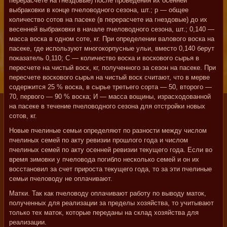
перерасчете на гнездовые) после проведения их осенней
выбраковки в конце пчеловодного сезона, шт.; р — общее
количество сотов на пасеке (в перерасчете иа гнездовые) до их
весенней выбраковки в начале пчеловодного сезона, шт.; 0,140 —
масса воска в одном соте, кг. При определении валового воска на
пасеке, где используют многокорпусные ульи, вместо 0,140 берут
показатель 0,110; С — количество воска и воскового сырья в
пересчете на чистый воск, кг, полученного за сезон на пасеке. При
пересчете воскового сырья на чистый воск считают, что в мерве
содержится 25 % воска, в сырье третьего сорта — 50, второго —
70, первого — 90 % воска; И — масса вощины, израсходованной
на пасеке в течение пчеловодного сезона для отстройки новых
сотов, кг.
Новые пчелиные семьи определяют по разности между числом
пчелиных семей по акту ревизии прошлого года и числом
пчелиных семей по акту осенней ревизии текущего года. Если во
время зимовки у пчеловода погибло несколько семей и он их
восстановил за счет прироста текущего года, то за эти пчелиные
семьи пчеловоду не оплачивают.
Матки. Так как пчеловоду оплачивают работу по выводу маток,
полученных для реализации за пределы хозяйства, то учитывают
только тех маток, которые переданы на склад хозяйства для
реализации.