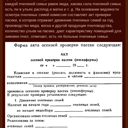
каждой пчелиной семье рамок меда, какова сила пчелиной семьи,
есть ли в ульях расплод и матка и т. д. На основании ведомости
осмотра пчелиных семей комиссия составляет акт проверки
пасеки, в котором отражает движение пчелиных семей за год,
производство меда, воска и другой продукции пчеловодства,
количество ульев на пасеке, дает характеристику помещений для
зимовки пчел, отмечает, есть ли больные пчелиные семьи.