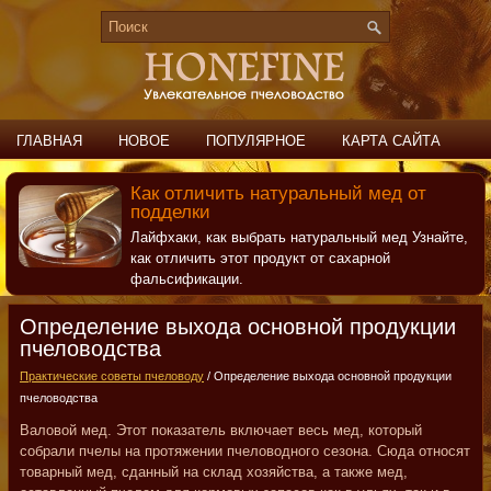
ГЛАВНАЯ
НОВОЕ
ПОПУЛЯРНОЕ
КАРТА САЙТА
ПОИСК
КОНТАКТЫ
Как отличить натуральный мед от
подделки
Лайфхаки, как выбрать натуральный мед Узнайте,
как отличить этот продукт от сахарной
фальсификации.
Определение выхода основной продукции
пчеловодства
Практические советы пчеловоду
/ Определение выхода основной продукции
пчеловодства
Валовой мед. Этот показатель включает весь мед, который
собрали пчелы на протяжении пчеловодного сезона. Сюда относят
товарный мед, сданный на склад хозяйства, а также мед,