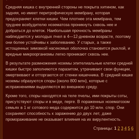
Средняя кишка с внутренней стороны не покрыта хитином, как
задняя, но имеет перитрофическую мембрану, которая
предохраняет клетки кишки. Чем плотнее эта мембрана, тем
труднее возбудителю нозематоза проникнуть сквозь нее и
добраться до клеток. Наибольшая прочность мембраны
наблюдается у молодых пчел в 4—12-дневном возрасте, поэтому
они более устойчивы к заболеванию. У старых, а также
истощенных зимовкой насекомых оболочка становится рыхлой, и
вредные микроорганизмы легко проникают сквозь нее.
В результате размножения ноземы эпителиальные клетки средней
кишки быстро заполняются паразитом, утрачивают свои функции,
омертвевают и отторгаются от стенки кишечника. В средней кишке
ноземы образуются споры (около 800 млн), которые с
испражнениями выделяются во внешнюю среду.
Кроме того, споры находятся на теле пчелы, ими покрыты соты,
присутствуют споры и в меде, перге. В пораженных нозематозом
семьях в 1 кг сотового меда содержится до 10 млн. спор. Они
сохраняют способность к заражению до двух лет, даже
промораживание не оказывает влияния на их вирулентность.
Страницы:
1
2
3
4
5
6