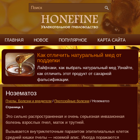
ГЛАВНАЯ
НОВОЕ
ПОПУЛЯРНОЕ
КАРТА САЙТА
ПОИСК
КОНТАКТЫ
Как отличить натуральный мед от
подделки
Лайфхаки, как выбрать натуральный мед Узнайте,
как отличить этот продукт от сахарной
фальсификации.
Нозематоз
Пчелы. Болезни и вредители
/
Протозойные болезни
/ Нозематоз
Страница 1
Это сильно распространенная и очень серьезная инвазионная
болезнь взрослых пчел, маток и трутней.
Вызывается внутриклеточным паразитом эпителиальных клеток
средней кишки пчелы — ноземой апис. Иногда поражаются