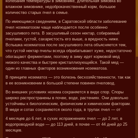
колебания температуры в зимовнике, длительная зимовка во
влажном зимовнике, недоброкачественный корм, большое
количество старых пчел в семье.
По имеющимся сведениям, в Саратовской области заболевание
пчел нозематозом чаще наблюдается после особенно
засушливого лета. В засушливый сезон нектар, собираемый
пчелами, густой, сахаристость его выше, а вредность ниже.
Вспышка нозематоза после засушливого лета объясняется тем,
что густой нектар пчелы всегда обрабатывают хуже, недостаточно
обогащают ферментами, поэтому в зиму идет кормовой мед
низкого качества и быстрее кристаллизующийся. Такой мед —
один из главных факторов возникновения нозематоза.
В принципе нозематоз — это болезнь бесхозяйственности, так как
в ее возникновении в большой степени повинен пчеловод.
Во внешних условиях нозема сохраняется в виде спор. Споры
широко распространены в почве, воде, растениях. Они довольно
устойчивы к биологическим, физическим и химическим факторам.
В меде и сотах сохраняются около года, в трупах пчел — от
4 месяцев до 6 лет, в сухих испражнениях пчел — до 2 лет, в
водопроводной воде — до 113 дней, в почве — от 44 дней до 25
месяцев.