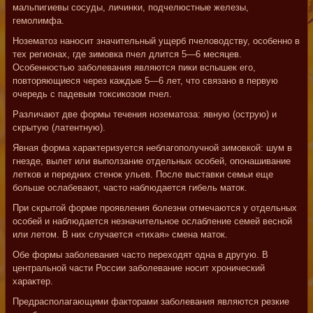
мальпигиевы сосуды, личинки, подчелюстные железы,
гемолимфа.
Нозематоз наносит значительный ущерб пчеловодству, особенно в
тех регионах, где зимовка пчел длится 5—6 месяцев.
Особенностью заболевания являются пики вспышек его,
повторяющиеся через каждые 5—6 лет, что связано в первую
очередь с падевым токсикозом пчел.
Различают две формы течения нозематоза: явную (острую) и
скрытую (латентную).
Явная форма характеризуется неблагополучной зимовкой: шум в
гнезде, вылет или выползание отдельных особей, опонашивание
летков и передних стенок ульев. После выставки семьи еще
больше ослабевают, часто наблюдается гибель маток.
При скрытой форме проявления болезни отмечаются у отдельных
особей и наблюдается незначительное ослабление семей весной
или летом. В них случается «тихая» смена маток.
Обе формы заболевания часто переходят одна в другую. В
центральной части России заболевание носит хронический
характер.
Предрасполагающими факторами заболевания являются резкие