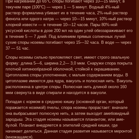
При нагревании до 65°С споры погибают через 10—15 минут, в
текучем паре (100°С) — через 1 — 5 минут. Водный 4%-ный
раствор формалина убивает их в течение часа, 2%-ный раствор
фенола или едкого натра — через 10—15 минут, 10%-ный раствор
хлорной извести — в течение 10—12 часов. Пары 80%-ной
уксусной кислоты в дозе 200 мл на один улей обеззараживают его
в течение 5 — 7 дней. Под влиянием прямых солнечных лучей
сухие споры ноземы погибают через 15—32 часа. В воде — через
37 — 51 час.
Споры ноземы сильно преломляют свет, имеют строго овальную
форму: длина 5—6, ширина 2,2— 3,0 мкм. Снаружи спора покрыта
плотной хитинообразной оболочкой, стойкой к окрашиванию.
Цитоплазма споры уплотненная, с малым содержанием воды. В
цитоплазме имеются два ядра, вакуоль и полюсная нить. Вакуоль
расположена в центре споры. Полюсная нить длиной около 160
мкм свернута в виде спирали и находится в вакуоли.
Попадая с кормом в среднюю кишку (основной орган, который
поражается ноземой) пчелы, спора ноземы прорастает: вначале
она выбрасывает полюсную нить, а затем выходит амебовидный
зародыш. Эта стадия ноземы называется планантом, или аме-
булой. Планант внедряется в эпителий средней кишки, где
начинает делиться. Данная стадия развития называется меронтой
(множащаяся).