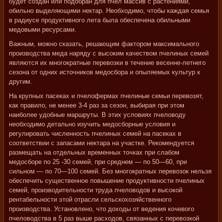
будет создан или подобран для пчел массив с растениями,
обильно выделяющими нектар. Необходимо, чтобы каждая семья
в радиусе продуктивного лета была обеспечена обильными
медовыми ресурсами.
Важным, можно сказать, решающим фактором максимального
производства меда наряду с высоким качеством пчелиных семей
являются их многократные перевозки в течение весенне-летнего
сезона от одних источников медосбора и опыляемых культур к
другим.
На крупных пасеках и пчелофермах пчелиные семьи перевозят,
как правило, не менее 3-4 раз за сезон, выбирая при этом
наиболее удобные маршруты. В этих условиях пчеловоду
необходимо детально изучить медосборные условия и
регулировать численность пчелиных семей на пасеках в
соответствии с запасами нектара на участке. Рекомендуется
размещать на отдельных временных точках при слабом
медосборе по 25 -30 семей, при среднем — по 50—60, при
сильном — по 70—100 семей. Без многократных перевозок нельзя
обеспечить существенное повышение продуктивности пчелиных
семей, производительности труда пчеловодов и высокой
рентабельности этой отрасли сельскохозяйственного
производства. Установлено, что доходы от ведения кочевого
пчеловодства в 5 раз выше расходов, связанных с перевозкой