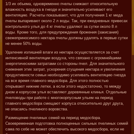
1/3 их объема, одновременно пчелы снижают относительную
влажность воздуха в гнезде и значительно усиливают его
вентиляцию. Расчеты показывают, что для получения 1 кг меда
пчелы выпаривают около 2 л воды. Так, при ежедневных привесах
контрольного улья до 4 кг пчелы удаляют за сутки около 8 л
воды. Кроме того, для предупреждения брожения (закисания)
свежеприносимого нектара пчелы должны удалять в первые сутки
не менее 50% воды.
Удаление излишней влаги из нектара осуществляется за счет
интенсивной вентиляции воздуха, что связано с огромнейшими
энергетическими затратами со стороны пчел. Для значительного
снижения этих затрат, ускорения сгущения нектара и увеличения
продуктивности семьи необходимо усиливать вентиляцию гнезда
на все время главного медосбора. Для этого полностью
открывают нижние летки, а если этого недостаточно, то между
дном и корпусом улья вставляют деревянные клинья. Отдельные
пчеловоды при работе с многокорпусным ульем на период
главного медосбора смещают корпуса относительно друг друга,
не опасаясь пчелиного воровства.
Размещение пчелиных семей на период медосбора.
Своевременная подготовка полноценных сильных пчелиных семей
сама по себе не может обеспечить высокого медосбора, если не