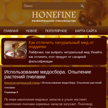
ГЛАВНАЯ
НОВОЕ
ПОПУЛЯРНОЕ
КАРТА САЙТА
ПОИСК
КОНТАКТЫ
Как отличить натуральный мед от
подделки
Лайфхаки, как выбрать натуральный мед Узнайте,
как отличить этот продукт от сахарной
фальсификации.
Использование медосбора. Опыление
растений пчелами
Биология медоносной пчелы
/ Использование медосбора. Опыление растений
пчелами
Страница 9
По мере накопления медовых запасов в ульях инстинкт
накопления пчелами кормовых запасов затухает. Пчеловод