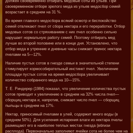
должен своевременно отбирать медовые соты из ульев. При
своевременном отборе зрелого меда из ульев медосбор семей
возрастает в среднем на 31 %.
Во время главного медосбора всякий осмотр и беспокойство
семей отвлекают пчел от сбора нектара и его переработки. Отбор
медовых сотов со стряхиванием с них пчел особенно сильно
нарушает нормальную работу семей. Поэтому отбирать мед
лучше во второй половине или в конце дня. Установлено, что
отбор меда в утренние и дневные часы снижает принос нектара
пчелами на 5—12%.
Наличие пустых сотов в гнезде семьи в значительной степени
стимулирует кормособирательный инстинкт пчел. Увеличение
площади пустых сотов на время медосбора увеличивает
количество собранного меда на 10—15%.
Т. Е. Риндерер (1984) показал, что увеличение количества пустых
сотов приводит к увеличению в среднем на 32% числа пчел—
сборщиц нектара и, напротив, снижает число пчел — сборщиц
пыльцы в среднем на 17%.
Нектар, приносимый пчелами в улей, содержит много воды (в
среднем 50%). Для усиления испарения влаги из нектара пчелы
размещают его в наиболее теплых местах гнезда (вблизи
расплода). Первоначально заполняют ячейки сота не более чем на