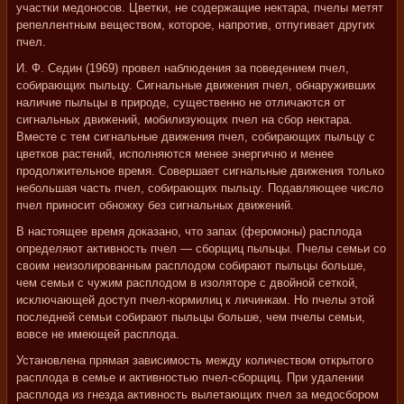
участки медоносов. Цветки, не содержащие нектара, пчелы метят
репеллентным веществом, которое, напротив, отпугивает других
пчел.
И. Ф. Седин (1969) провел наблюдения за поведением пчел,
собирающих пыльцу. Сигнальные движения пчел, обнаруживших
наличие пыльцы в природе, существенно не отличаются от
сигнальных движений, мобилизующих пчел на сбор нектара.
Вместе с тем сигнальные движения пчел, собирающих пыльцу с
цветков растений, исполняются менее энергично и менее
продолжительное время. Совершает сигнальные движения только
небольшая часть пчел, собирающих пыльцу. Подавляющее число
пчел приносит обножку без сигнальных движений.
В настоящее время доказано, что запах (феромоны) расплода
определяют активность пчел — сборщиц пыльцы. Пчелы семьи со
своим неизолированным расплодом собирают пыльцы больше,
чем семьи с чужим расплодом в изоляторе с двойной сеткой,
исключающей доступ пчел-кормилиц к личинкам. Но пчелы этой
последней семьи собирают пыльцы больше, чем пчелы семьи,
вовсе не имеющей расплода.
Установлена прямая зависимость между количеством открытого
расплода в семье и активностью пчел-сборщиц. При удалении
расплода из гнезда активность вылетающих пчел за медосбором