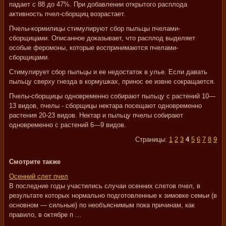
падает с 88 до 47%. При добавлении открытого расплода
активность пчел-сборщиц возрастает.
Пчелы-кормилицы стимулируют сбор пыльцы пчелами-
сборщицами. Описанное доказывает, что расплод выделяет
особые феромоны, которые воспринимаются пчелами-
сборщицами.
Стимулирует сбор пыльцы и ее недостаток в улье. Если давать
пыльцу сверху гнезда в кормушках, принос ее извне сокращается.
Пчелы-сборщицы одновременно собирают пыльцу с растений 10—
13 видов, пчелы - сборщицы нектара посещают одновременно
растения 20-23 видов. Нектар и пыльцу пчелы собирают
одновременно с растений 6—9 видов.
Страницы:
1
2
3
4
5
6
7
8
9
Смотрите также
Осенний слет пчел
В последние годы участились случаи осенних слетов пчел, в
результате которых нормально подготовленные к зимовке семьи (в
основном — сильные) по необъяснимым пока причинам, как
правило, в октябре п ...