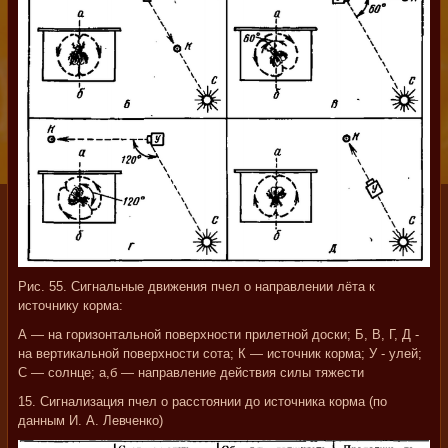
Рис. 55. Сигнальные движения пчел о направлении лёта к
источнику корма:
А — на горизонтальной поверхности прилетной доски; Б, В, Г, Д -
на вертикальной поверхности сота; К — источник корма; У - улей;
С — солнце; а,б — направление действия силы тяжести
15. Сигнализация пчел о расстоянии до источника корма (по
данным И. А. Левченко)