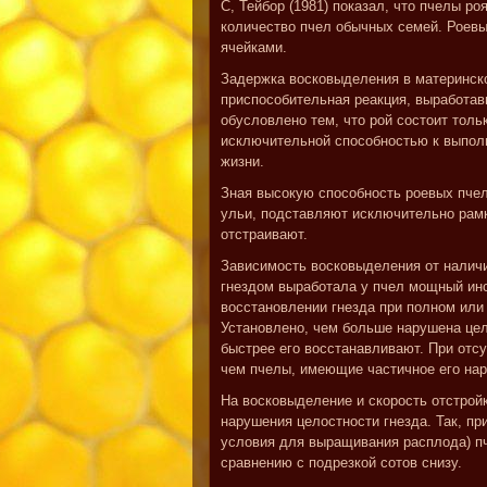
С, Тейбор (1981) показал, что пчелы р
количество пчел обычных семей. Роев
ячейками.
Задержка восковыделения в материнско
приспособительная реакция, выработав
обусловлено тем, что рой состоит тол
исключительной способностью к выполн
жизни.
Зная высокую способность роевых пче
ульи, подставляют исключительно рамк
отстраивают.
Зависимость восковыделения от наличия
гнездом выработала у пчел мощный инст
восстановлении гнезда при полном или 
Установлено, чем больше нарушена цел
быстрее его восстанавливают. При отсу
чем пчелы, имеющие частичное его на
На восковыделение и скорость отстрой
нарушения целостности гнезда. Так, пр
условия для выращивания расплода) п
сравнению с подрезкой сотов снизу.