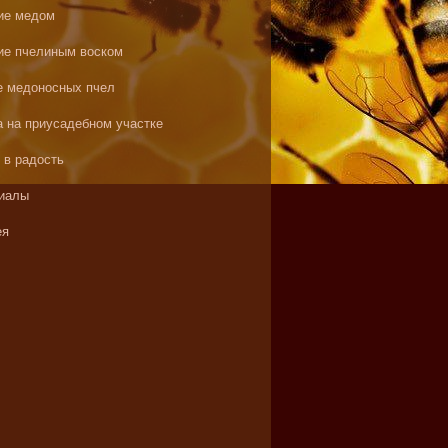
ие медом
ие пчелиным воском
е медоносных пчел
а на приусадебном участке
 в радость
иалы
ея