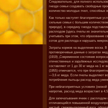
Следовательно, для полного использо
гнезде семьи создавать свободные про
количество молодых пчел, способных в
Как только наступят благоприятные усл
сильные семьи с большим количеством
природе), в середину гнезда подставл
расплодом (здесь пчелы их значительн
учитывать при этом, что образование 
сотов для расплода и нарушать микро
Затраты кормов на выделение воска. В
противоречивые данные о затратах меда
(1919) „Современное состояние вопрос
отечественных и зарубежных исследова
составляют от 1 до 30 кг меда на 1 кг в
(1955) отмечается, что при благоприят
—3,6 кг меда. Если пчелы выделяют вос
потребления пыльцы расход меда умен
При неблагоприятных условиях (низкой 
напротив, расход меда возрастает в 4,
Для запечатывания ячеек с расплодом
отличающийся повышенной воздухопрон
чистый, свежевыделенный воск, облад