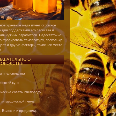
ное хранение меда имеет огромное
е для поддержания его свойства и
ния нужных параметров. Недостаточно
контролировать температуру, поскольку
уют и другие факторы, такие как место
я.
НАВАТЕЛЬНО О
ЛОВОДСТВЕ
ы пчеловодства
ический курс
ические советы пчеловоду
гия медоносной пчелы
. Болезни и вредители