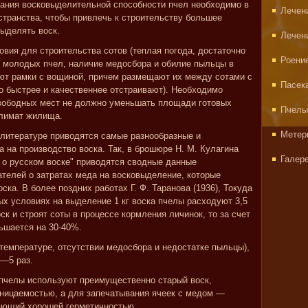
вания восковыделительной способности пчел необходимо в
Лечен
странства, чтобы привлечь к строительству большее
ыделять воск.
Лечен
овия для строительства сотов (теплая погода, достаточно
Роени
 молодых пчел, наличие медосбора и обилие пыльцы в
яют рамки с вощиной, причем размещают их между сотами с
Пасек
о быстрее и качественнее отстраивают). Необходимо
свободных мест не должно уменьшать площади готовых
Пчелы
климат жилища.
Метер
 литературе приводятся самые разнообразные и
 на производство воска. Так, в брошюре Н. М. Кулагина
Галер
а о русском воске" приводятся сводные данные
телей о затратах меда на восковыделение, которые
оска. В более поздних работах Г. Ф. Таранова (1936), Токуда
ных условиях на выделение 1 кг воска пчелы расходуют 3,5
к и строят соты в процессе кормления личинок, то за счет
ьшается на 30-40%.
температуре, отсутствии медосбора и недостатке пыльцы),
5—5 раз.
 пчелы используют преимущественно старый воск,
ицаемостью, а для запечатывания ячеек с медом —
ающий хорошей герметичностью.