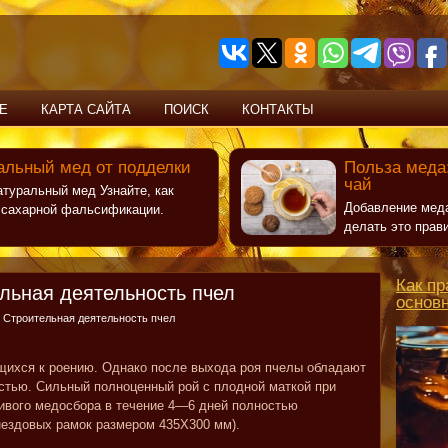
Е
КАРТА САЙТА
ПОИСК
КОНТАКТЫ
альный мед от подделки
Польза меда:
чай
атуральный мед Узнайте, как
Добавление меда
т сахарной фальсификации.
делать это прав
Как пр
льная деятельность пчел
основ
 Строительная деятельность пчел
ящихся к роению. Однако после выхода роя пчелы обладают
стью. Сильный полноценный рой с плодной маткой при
чивого медосбора в течение 4—6 дней полностью
гнездовых рамок размером 435X300 мм).