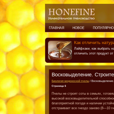
ГЛАВНАЯ
НОВОЕ
ПОПУЛЯРНО
Как отличить натур
Лайфхаки, как выбрать н
отличить этот продукт о
Восковыделение. Строите
Биология медоносной пчелы
/ Восковыделение.
Страница 6
Пчелы не строят соты в семьях, готов
высокой восковыделительной способно
благоприятной погоде и наличии устой
отстраивает все гнездо заново (8—10 