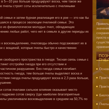
оя в 5—10 раз больше продуцируют воска, чем такое же
ые пчелы строят соты исключительно с пчелиными
й семье и затем бурная реализация его в рое — это как бы
шаяся в процессе эволюции пчелиной семьи. Это
Правиль
ько из физиологически молодых пчел, обладающих
значени
ению любых работ, чего нет в семьях в другие периоды их
сохране
просто 
существ
л к восковьделению, пчеловоды обычно подсаживают их в
хранени
и с вощиной, которые пчелы быстро и качественно
ПОЗ
 свободного пространства в гнезде. Тесная связь семьи с
ПЧЕ
инкт отстройки гнезда при его отсутствии и
частичном разрушении. Без гнезда семья погибает.
Основ
остность гнезда, тем больше пчелы выделяют воска и
Практ
тствии гнезда пчелы продуцируют воска в 2,3 раза больше,
рушение.
Практ
ки сотов пчелами сильное влияние оказывает место
и подрезке сотов сверху (где наиболее благоприятные
Биоло
челы увеличивали восковыделение в среднем на 50,7% по
Пчелы