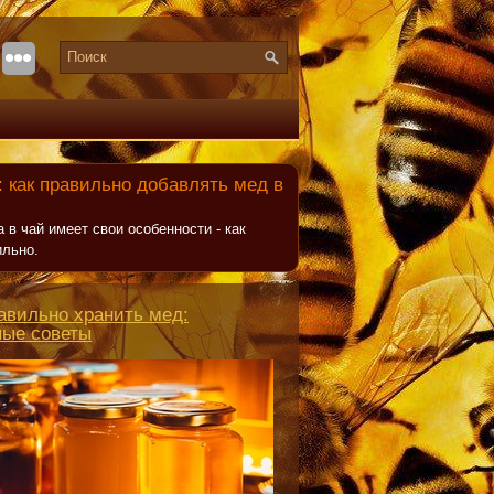
 как правильно добавлять мед в
 в чай имеет свои особенности - как
ильно.
авильно хранить мед:
ные советы