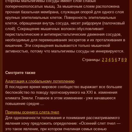
стороны мальпигиевы сосуды имеют слой слабых
поперечнополосатых мышц. За мышечным слоем расположена
прочная базальная мембрана, служащая опорой для одного слоя
крупных эпителиальных клеток. Поверхность эпителиальных
клеток, обращенная внутрь сосуда, несет рабдориум (палочковый
слой). Сокращение мышечных волокон обусловливает
перистальтические и антиперистальтические движения сосудов,
необходимые для перемешивания экскретов и их проталкивания в
кишечник. Эти сокращения вызываются только мышечной
активностью, потому что мальпигиевы сосуды не иннервируются.
Страницы:
2
3
4
5
6
7
8
9
Смотрите также
Адаптация к глобальному потеплению
В последнее время мировое сообщество выражает все большее
беспокойство по поводу прогнозируемого на XXI в. изменения
климата Земли. Главное в этом изменении - уже начавшееся
повышение средне ...
Причины осеннего слета пчел
Для однозначности толкования и понимания рассматриваемого
явления хочу предложить определение: «Осенний слет пчел —
это такое явление, при котором пчелиная семья осенью