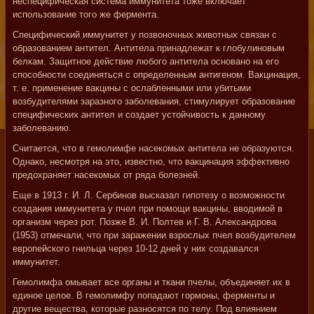
неспецифическая система иммунитета тоже включает
использование того же фермента.
Специфический иммунитет у позвоночных животных связан с
образованием антител. Антитела принадлежат к глобулиновым
белкам. Защитное действие любого антитела основано на его
способности соединяться с определенным антигеном. Вакцинация,
т. е. применение вакцины с ослабленными или убитыми
возбудителями заразного заболевания, стимулирует образование
специфических антител и создает устойчивость к данному
заболеванию.
Считается, что в гемолимфе насекомых антитела не образуются.
Однако, несмотря на это, известно, что вакцинация эффективно
предохраняет насекомых от ряда болезней.
Еще в 1913 г. И. Л. Сербинов высказал гипотезу о возможности
создания иммунитета у пчел при помощи вакцины, вводимой в
организм через рот. Позже В. И. Полтев и Г. В. Александрова
(1953) отмечали, что при заражении взрослых пчел возбудителем
европейского гнильца через 10-12 дней у них создавался
иммунитет.
Гемолимфа омывает все органы и ткани пчелы, объединяет их в
единое целое. В гемолимфу попадают гормоны, ферменты и
другие вещества, которые разносятся по телу. Под влиянием