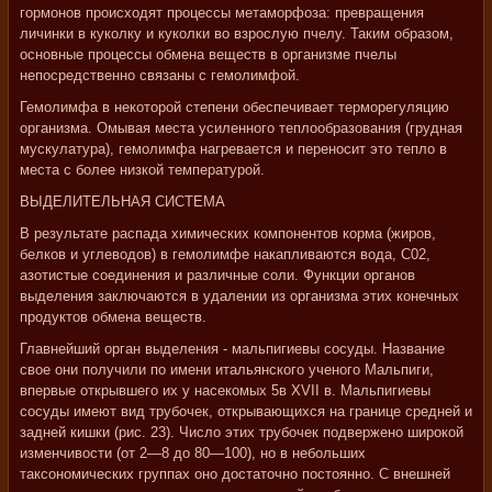
гормонов происходят процессы метаморфоза: превращения
личинки в куколку и куколки во взрослую пчелу. Таким образом,
основные процессы обмена веществ в организме пчелы
непосредственно связаны с гемолимфой.
Гемолимфа в некоторой степени обеспечивает терморегуляцию
организма. Омывая места усиленного теплообразования (грудная
мускулатура), гемолимфа нагревается и переносит это тепло в
места с более низкой температурой.
ВЫДЕЛИТЕЛЬНАЯ СИСТЕМА
В результате распада химических компонентов корма (жиров,
белков и углеводов) в гемолимфе накапливаются вода, С02,
азотистые соединения и различные соли. Функции органов
выделения заключаются в удалении из организма этих конечных
продуктов обмена веществ.
Главнейший орган выделения - мальпигиевы сосуды. Название
свое они получили по имени итальянского ученого Мальпиги,
впервые открывшего их у насекомых 5в XVII в. Мальпигиевы
сосуды имеют вид трубочек, открывающихся на границе средней и
задней кишки (рис. 23). Число этих трубочек подвержено широкой
изменчивости (от 2—8 до 80—100), но в небольших
таксономических группах оно достаточно постоянно. С внешней