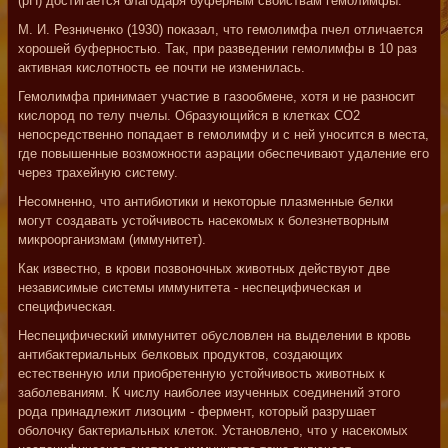
(рН) достигается благодаря буферным свойствам гемолимфы.
М. И. Резниченко (1930) показал, что гемолимфа пчел отличается
хорошей буферностью. Так, при разведении гемолимфы в 10 раз
активная кислотность ее почти не изменилась.
Гемолимфа принимает участие в газообмене, хотя и не разносит
кислород по телу пчелы. Образующийся в клетках СО2
непосредственно попадает в гемолимфу и с ней уносится в места,
где повышенные возможности аэрации обеспечивают удаление его
через трахейную систему.
Несомненно, что антибиотики и некоторые плазменные белки
могут создавать устойчивость насекомых к болезнетворным
микроорганизмам (иммунитет).
Как известно, в крови позвоночных животных действуют две
независимые системы иммунитета - неспецифическая и
специфическая.
Неспецифический иммунитет обусловлен на выделении в кровь
антибактериальных белковых продуктов, создающих
естественную или приобретенную устойчивость животных к
заболеваниям. К числу наиболее изученных соединений этого
рода принадлежит лизоцим - фермент, который разрушает
оболочку бактериальных клеток. Установлено, что у насекомых