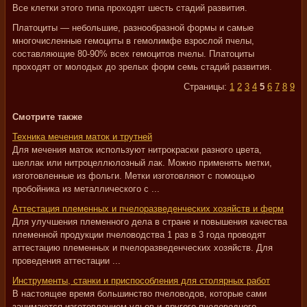
Все клетки этого типа проходят шесть стадий развития.
Платоциты — небольшие, разнообразной формы и самые
многочисленные гемоциты в гемолимфе взрослой пчелы,
составляющие 80-90% всех гемоцитов пчелы. Платоциты
проходят от молодых до зрелых форм семь стадий развития.
Страницы:
1
2
3
4
5
6
7
8
9
Смотрите также
Техника мечения маток и трутней
Для мечения маток используют нитрокраски разного цвета,
шеллак или нитроцеллюлозный лак. Можно применять метки,
изготовленные из фольги. Метки изготовляют с помощью
пробойника из металлического с ...
Аттестация племенных и пчелоразведенческих хозяйств и ферм
Для улучшения племенного дела в стране и повышения качества
племенной продукции пчеловодства 1 раз в 3 года проводят
аттестацию племенных и пчелоразведенческих хозяйств. Для
проведения аттестации ...
Инструменты, станки и приспособления для столярных работ
В настоящее время большинство пчеловодов, которые сами
занимаются изготовлением ульев и другого пчеловодного