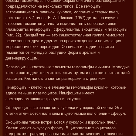
объема гемолимфы. По своей форме они очень разнообразны и
подразделяются на несколько типов. Все гемоциты,
встречающиеся у личинок, куколок, молодых и старых пчел,
составляют 5-7 типов. Б. А. Шишкин (1957) детально изучил
строение гемоцитов у пчел и выделил пять основных типов:
плазмоциты, нимфоциты, сферулоциты, эноцитоиды и платоциты
(рис. 22). Каждый тип — это самостоятельная группа гемоцитов,
не связанных друг с другом по происхождению и не имеющих
морфологических переходов. Он писал и стадии развития
гемоцитов от молодых растущих форм к зрелым и
дегенерирующим.
Плазмоциты - клеточные элементы гемолимфы личинки. Молодые
клетки часто делятся митотическим путем и проходят пять стадий
развития. Клетки отличаются размерами и строением.
Нимфоциты - клеточные элементы гемолимфы куколки, которые
вдвое меньше плазмоцитов. Нимфоциты имеют
светопреломляющие гранулы и вакуоли.
Сферулоциты встречаются у куколки и у взрослой пчелы. Эти
клетки отличаются наличием в цитоплазме включений - сферул.
Эноцитоиды также встречаются у куколок и взрослых пчел.
Клетки имеют округлую форму. В цитоплазме эноцитоидов
содержатся гранулированные или кристаллические включения.