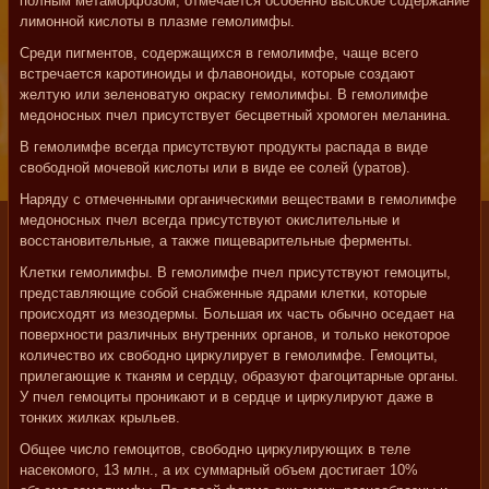
полным метаморфозом, отмечается особенно высокое содержание
лимонной кислоты в плазме гемолимфы.
Среди пигментов, содержащихся в гемолимфе, чаще всего
встречается каротиноиды и флавоноиды, которые создают
желтую или зеленоватую окраску гемолимфы. В гемолимфе
медоносных пчел присутствует бесцветный хромоген меланина.
В гемолимфе всегда присутствуют продукты распада в виде
свободной мочевой кислоты или в виде ее солей (уратов).
Наряду с отмеченными органическими веществами в гемолимфе
медоносных пчел всегда присутствуют окислительные и
восстановительные, а также пищеварительные ферменты.
Клетки гемолимфы. В гемолимфе пчел присутствуют гемоциты,
представляющие собой снабженные ядрами клетки, которые
происходят из мезодермы. Большая их часть обычно оседает на
поверхности различных внутренних органов, и только некоторое
количество их свободно циркулирует в гемолимфе. Гемоциты,
прилегающие к тканям и сердцу, образуют фагоцитарные органы.
У пчел гемоциты проникают и в сердце и циркулируют даже в
тонких жилках крыльев.
Общее число гемоцитов, свободно циркулирующих в теле
насекомого, 13 млн., а их суммарный объем достигает 10%