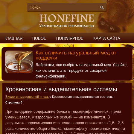
ГЛАВНАЯ
НОВОЕ
ПОПУЛЯРНОЕ
КАРТА САЙТА
ПОИСК
КОНТАКТЫ
Как отличить натуральный мед от
подделки
Лайфхаки, как выбрать натуральный мед Узнайте,
как отличить этот продукт от сахарной
фальсификации.
Кровеносная и выделительная системы
Биология медоносной пчелы
/ Кровеносная и выделительная системы
Страница 5
При голодании содержание белка в гемолимфе личинок пчелы
уменьшается, у взрослых же особей — не изменяется. В
результате паразитирования клеща варроа снижается в 1,6—2,3
раза количество общего белка гемолимфы у пораженных пчел, а