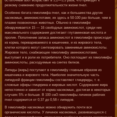
остаточный азот возрастает в 3,2—3,5 раза, что приводит к
резкому снижению продолжительности жизни пчел.
Особенно богата гемолимфа пчел, как и большинства других
насекомых, аминокислотами, их здесь в 50-100 раз больше, чем в
плазме позвоночных животных. Обычно в гемолимфе
обнаруживается 15 — 16 свободных аминокислот, среди них
максимального содержания достигают глутаминовая кислота и
пролин. Пополнение запаса аминокислот в гемолимфе происходит
из корма, перевариваемого в кишечнике, и из жирового тела,
клетки которого могут синтезировать заменимые аминокислоты.
Жировое тело, снабжающее гемолимфу аминокислотами,
выступает и в роли их потребителя. Оно поглощает из гемолимфы
аминокислоты, расходуемые на синтез белков.
Липиды (жиры) поступают в гемолимфу главным образом из
кишечника и жирового тела. Наиболее значительную часть
липидной фракции гемолимфы составляют глицериды, т. е.
сложные эфиры глицерина и жировых кислот. Содержание жира
непостоянно и зависит от корма насекомых, достигая в некоторых
случаях 5% и больше. В 100 см3 гемолимфы личинок рабочих
пчел содержится от 0,37 до 0,58 г липидов.
В гемолимфе насекомых можно обнаружить почти все
органические кислоты. У личинок насекомых, развивающихся с