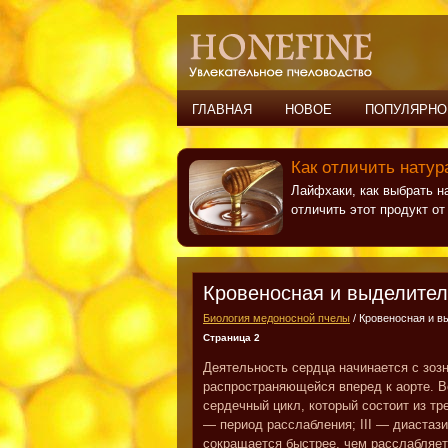
ГЛАВНАЯ
НОВОЕ
ПОПУЛЯРНО
Как отличить натур
Лайфхаки, как выбрать н
отличить этот продукт о
Кровеносная и выделите
Биология медоносной пчелы
/ Кровеносная и 
Страница 2
Деятельность сердца начинается с зозн
распространяющейся вперед к аорте. В
сердечный цикл, который состоит из тр
— период расслабления; III — диастаз
сокращается быстрее, чем расслабляет