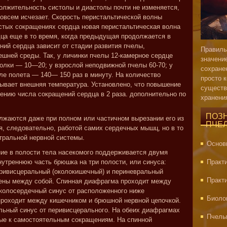
олжительность систолы и диастолы почти не изменяется,
совсем исчезает. Скорость перистальтической волны
стых сокращениях сердца новая перистальтическая волна
дца еще в то время, когда предыдущая продолжается в
ний сердца зависит от стадии развития пчелы,
Правиль
шней среды. Так, у личинки пчелы 12-камерное сердце
значени
колки — 10—20; у взрослой неподвижной пчелы 60-70; у
сохране
е полета — 140— 150 раз в минуту. На количество
просто 
ывает внешняя температура. Установлено, что повышение
существ
чению числа сокращений сердца в 2 раза.
дополнительно по
хранени
ПОЗ
лжаются даже при полном или частичном вырезании его из
ПЧЕ
я, следовательно, работой самих сердечных мышц, но в то
тральной нервной системы.
Основ
е в полости тела насекомого поддерживается двумя
утреннюю часть брюшка на три полости, или синуса:
Практ
еривисцеральный (околокишечный) и периневральный
Практ
нены между собой. Спинная диафрагма проходит между
колосердечный синус от расположенного ниже
Биоло
роходит между кишечником и брюшной нервной цепочкой.
льный синус от перивисцерального. На обеих диафрагмах
Пчелы
ые к самостоятельным сокращениям. На спинной