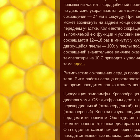
повышении частоты сердцебиений прод
но диастазис укорачивается или даже 
сокращения — 27 мм в секунду. При ча
может возникнуть на заднем конце сер
переднем участке. Количество сокраще
выполняемой ею функции и условий вне
сокращается 12—18 раз в минуту; у ку
движущейся пчелы — 100; у пчелы посл
сокращений значительное влияние оказ
температуры на 10 С приводит к увели
теме
здесь
Ритмические сокращения сердца продо
тела. Ритм работы сердца определяетс
же время находится под контролем цен
Циркуляция гемолимфы. Кровообращени
диафрагмами. Обе диафрагмы делят вн
перикардиальный (околосердечный), п
(околонервный). Все три синуса соеди
сердцем и кишечником. Она отделяет о
околокишечного. Брюшная диафрагма п
Она отделяет самый нижний периневра
находятся мышечные волокна, способн