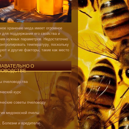
ное хранение меда имеет огромное
е для поддержания его свойства и
ния нужных параметров. Недостаточно
контролировать температуру, поскольку
уют и другие факторы, такие как место
я.
НАВАТЕЛЬНО О
ЛОВОДСТВЕ
ы пчеловодства
ический курс
ические советы пчеловоду
гия медоносной пчелы
. Болезни и вредители