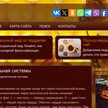
Е
КАРТА САЙТА
ПОИСК
КОНТАКТЫ
альный мед от подделки
Польза меда:
чай
атуральный мед Узнайте, как
Добавление меда
т сахарной фальсификации.
делать это прав
Как пр
льная системы
основ
выделительная системы
икновения на заднем конце его перистальтической волны,
озникновение перистальтической волны начинает
ех фаз: I — систола — период сокращения; II — диастола
ис — общая пауза сердца. Обычно сердце насекомого
ся, поэтому фаза систолы короче, чем фаза диастолы. При