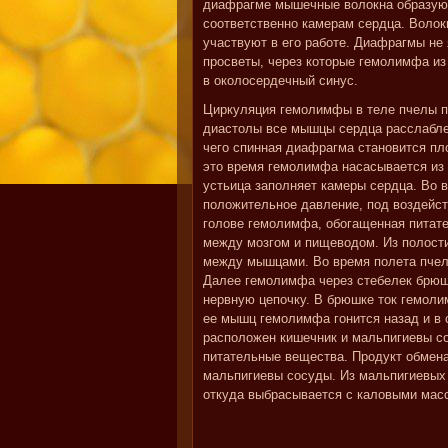
диафрагме мышечные волокна образую
соответственно камерам сердца. Воло
участвуют в его работе. Диафрагмы не
просветы, через которые гемолимфа и
в околосердечный синус.
Циркуляция гемолимфы в теле пчелы пр
диастолы все мышцы сердца расслабле
чего спинная диафрагма становится пло
это время гемолимфа насасывается из 
устьица заполняет камеры сердца. Во 
положительное давление, под воздейст
голове гемолимфа, обогащенная питат
между мозгом и пищеводом. Из полости
между мышцами. Во время полета пчел
Далее гемолимфа через стебелек брюш
нервную цепочку. В брюшке ток гемол
ее мышц гемолимфа гонится назад и в с
расположен кишечник и мальпигиевы с
питательные вещества. Продукт обмена 
мальпигиевы сосуды. Из мальпигиевых 
откуда выбрасывается с каловыми мас