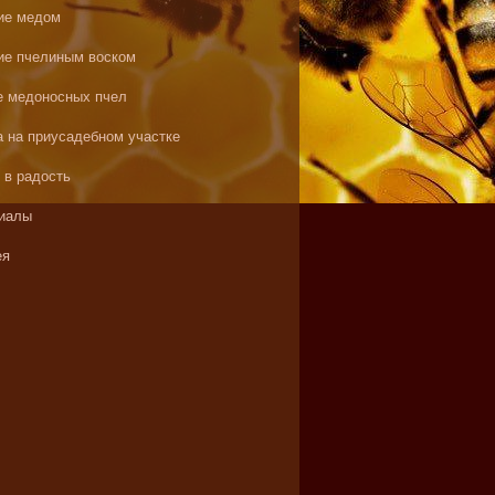
ие медом
ие пчелиным воском
е медоносных пчел
а на приусадебном участке
 в радость
иалы
ея