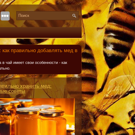
 как правильно добавлять мед в
 в чай имеет свои особенности - как
ильно.
авильно хранить мед:
ные советы