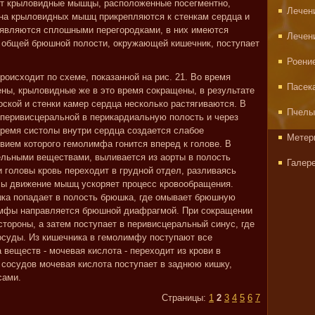
т крыловидные мышцы, расположенные посегментно,
Лечен
кна крыловидных мышц прикрепляются к стенкам сердца и
 являются сплошными перегородками, в них имеются
Лечен
з общей брюшной полости, окружающей кишечник, поступает
Роени
оисходит по схеме, показанной на рис. 21. Во время
Пасек
ны, крыловидные же в это время сокращены, в результате
ской и стенки камер сердца несколько растягиваются. В
Пчелы
перивисцеральной в перикардиальную полость и через
время систолы внутри сердца создается слабое
Метер
вием которого гемолимфа гонится вперед к голове. В
ельными веществами, выливается из аорты в полость
Галер
 головы кровь переходит в грудной отдел, разливаясь
ы движение мышц ускоряет процесс кровообращения.
ка попадает в полость брюшка, где омывает брюшную
имфы направляется брюшной диафрагмой. При сокращении
тороны, а затем поступает в перивисцеральный синус, где
осуды. Из кишечника в гемолимфу поступают все
веществ - мочевая кислота - переходит из крови в
сосудов мочевая кислота поступает в заднюю кишку,
сами.
Страницы:
1
2
3
4
5
6
7