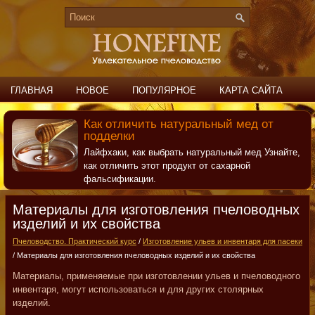
ГЛАВНАЯ
НОВОЕ
ПОПУЛЯРНОЕ
КАРТА САЙТА
ПОИСК
КОНТАКТЫ
Как отличить натуральный мед от
подделки
Лайфхаки, как выбрать натуральный мед Узнайте,
как отличить этот продукт от сахарной
фальсификации.
Материалы для изготовления пчеловодных
изделий и их свойства
Пчеловодство. Практический курс
/
Изготовление ульев и инвентаря для пасеки
/ Материалы для изготовления пчеловодных изделий и их свойства
Материалы, применяемые при изготовлении ульев и пчеловодного
инвентаря, могут использоваться и для других столярных
изделий.