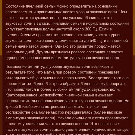
Состояние пчелиной семьи можно определить на основании
передаваемых и принимаемых частот уровня звуковых волн. Чем
выше частота звуковых волн, тем уже колебание частоты
звуковых волн в записи. Пчелиная семья в нормальном состоянии
испускает звуковые волны частотой около 300 Гц. Если в
пчелиной семье проявляется роевое состояние, частота уровня
звуковых волн постепенно увеличивается до 540 Гц, и в пчелиной
семье начинается роение. Однако это развитие продолжается
несколько дней. Другим признаком роевого состояния является
одновременное повышение амплитуды уровня звуковых волн.
Повышение амплитуды уровня звуковых волн возникает в
результате того, что матка при роевом состоянии прекращает
откладывать яйца и уменьшает свою массу. Вследствие этого она
передвигается более быстро и образует более высокую энергию,
что проявляется в более высоких амплитудах звуковых волн.
Кратковременное беспокойство пчелиной семьи вызывает
непродолжительное повышение частоты уровня звуковых волн. На
кривой 8 изображена потревоженная матка, так как при
беспокойстве она более быстро передвигалась (более высокие
амплитуды звуковых волн). Начало обильного взятка проявляется
в резком увеличении частоты звуковых волн. Это повышение
частоты звуковых волн вызвано увеличенным количеством танцев