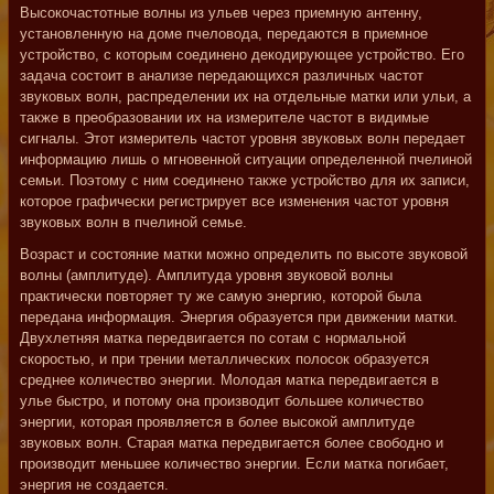
Высокочастотные волны из ульев через приемную антенну,
установленную на доме пчеловода, передаются в приемное
устройство, с которым соединено декодирующее устройство. Его
задача состоит в анализе передающихся различных частот
звуковых волн, распределении их на отдельные матки или ульи, а
также в преобразовании их на измерителе частот в видимые
сигналы. Этот измеритель частот уровня звуковых волн передает
информацию лишь о мгновенной ситуации определенной пчелиной
семьи. Поэтому с ним соединено также устройство для их записи,
которое графически регистрирует все изменения частот уровня
звуковых волн в пчелиной семье.
Возраст и состояние матки можно определить по высоте звуковой
волны (амплитуде). Амплитуда уровня звуковой волны
практически повторяет ту же самую энергию, которой была
передана информация. Энергия образуется при движении матки.
Двухлетняя матка передвигается по сотам с нормальной
скоростью, и при трении металлических полосок образуется
среднее количество энергии. Молодая матка передвигается в
улье быстро, и потому она производит большее количество
энергии, которая проявляется в более высокой амплитуде
звуковых волн. Старая матка передвигается более свободно и
производит меньшее количество энергии. Если матка погибает,
энергия не создается.