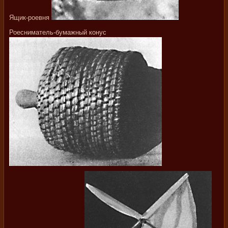
Ящик-роевня
Роесниматель-бумажный конус