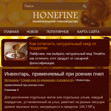
ГЛАВНАЯ
НОВОЕ
ПОПУЛЯРНОЕ
КАРТА САЙТА
ПОИСК
КОНТАКТЫ
Как отличить натуральный мед от
подделки
Лайфхаки, как выбрать натуральный мед Узнайте,
как отличить этот продукт от сахарной
фальсификации.
Инвентарь, применяемый при роении пчел
Метериалы
/
Справочник по домашнему пчеловодству
/ Инвентарь,
применяемый при роении пчел
Страница 3
Для различения отдельных маток или отдельных ульев, каждый
передатчик, установленный на улье, работает на разных несущих
уровня звуковых волн, находящихся в пределах 144,3 МГц.