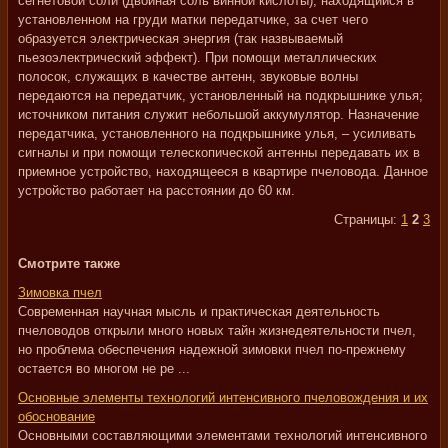
сегнетовой соли (двойная соль винной кислоты), находящийся в
установленном на груди матки передатчике, за счет чего
образуется электрическая энергия (так назвываемый
пьезоэлектрический эффект). При помощи металлических
полосок, служащих в качестве антенн, звуковые волны
передаются на передатчик, установленный на подкрышнике улья;
источником питания служит небольшой аккумулятор. Назначение
передатчика, установленного на подкрышнике улья, – усиливать
сигналы и при помощи телескопической антенны передавать их в
приемное устройство, находящееся в квартире пчеловода. Данное
устройство работает на расстоянии до 60 км.
Страницы:
1
2
3
Смотрите также
Зимовка пчел
Современная научная мысль и практическая деятельность
пчеловодов открыли много новых тайн жизнедеятельности пчел,
но проблема обеспечения надежной зимовки пчел по-прежнему
остается во многом не ре ...
Основные элементы технологий интенсивного пчеловождения и их
обоснование
Основными составляющими элементами технологий интенсивного