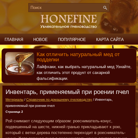
ГЛАВНАЯ
НОВОЕ
ПОПУЛЯРНОЕ
КАРТА САЙТА
ПОИСК
КОНТАКТЫ
Как отличить натуральный мед от
подделки
Лайфхаки, как выбрать натуральный мед Узнайте,
как отличить этот продукт от сахарной
фальсификации.
Инвентарь, применяемый при роении пчел
Метериалы
/
Справочник по домашнему пчеловодству
/ Инвентарь,
применяемый при роении пчел
Страница 2
Рой снимают следующим образом: роесниматель-конус,
подвешенный на шесте, нижней гранью прикладывают к рою,
который с ветки дерева постепенно переходит в роесниматель-