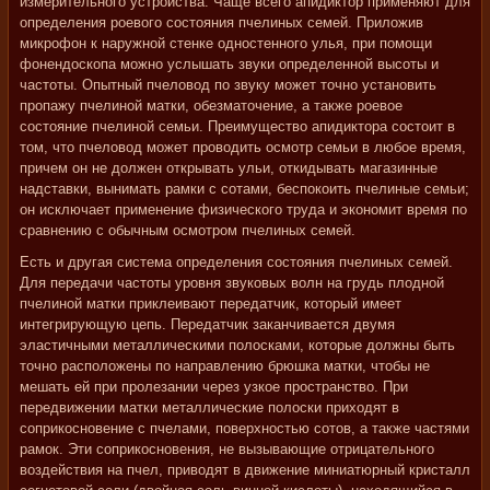
измерительного устройства. Чаще всего апидиктор применяют для
определения роевого состояния пчелиных семей. Приложив
микрофон к наружной стенке одностенного улья, при помощи
фонендоскопа можно услышать звуки определенной высоты и
частоты. Опытный пчеловод по звуку может точно установить
пропажу пчелиной матки, обезматочение, а также роевое
состояние пчелиной семьи. Преимущество апидиктора состоит в
том, что пчеловод может проводить осмотр семьи в любое время,
причем он не должен открывать ульи, откидывать магазинные
надставки, вынимать рамки с сотами, беспокоить пчелиные семьи;
он исключает применение физического труда и экономит время по
сравнению с обычным осмотром пчелиных семей.
Есть и другая система определения состояния пчелиных семей.
Для передачи частоты уровня звуковых волн на грудь плодной
пчелиной матки приклеивают передатчик, который имеет
интегрирующую цепь. Передатчик заканчивается двумя
эластичными металлическими полосками, которые должны быть
точно расположены по направлению брюшка матки, чтобы не
мешать ей при пролезании через узкое пространство. При
передвижении матки металлические полоски приходят в
соприкосновение с пчелами, поверхностью сотов, а также частями
рамок. Эти соприкосновения, не вызывающие отрицательного
воздействия на пчел, приводят в движение миниатюрный кристалл