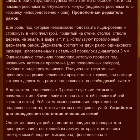
снимать рои с труднодоступных мест тем же способом, как и при
помощи роеснимателя-бумажного конуса (подвесив роесниматель-
корзинку непосредственно к рою).
Проволочный держатель
рамок
Для роев, под которые невозможно подставить ящик-роевню и
стряхнуть в него пчел (рой, привитый на стене, столбе, стволе
дерева, на земле, в дыре и т. п.), используют проволочный
держатель рамок. Держатель состоит из двух рамок одинакового
размера, изготовленных из стальной проволоки диаметром 3 мм.
Оцинкованную стальную проволоку, которую продают под
названием натяжная проволока (для проволочных заборов),
сгибают в виде треугольников. Полученные треугольные
проволочные рамки вершинами прикрепляют к крюку, при помощи
которого держатель рамок подвешивают на необходимой высоте.
В держатель подвешивают 3 рамки с пустыми сотами и
размещают их вблизи привитого роя (так, чтобы привитый рой
касался сотов). Рой затем самопроизвольно переходит на
подвешенные соты, которые затем помещают в улей.
Устройство
для определения состояния пчелиных семей
Одним из таких устройств является апидиктор (аппарат для
прослушивания), состоящий из аккумулятора как источника
электрической энергии, микрофона, фонендоскопа и