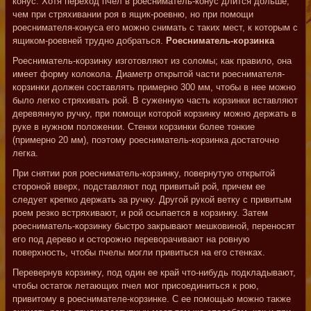
конус. Хотя переход пчел в роесниматель-конус длится дольше,
чем при стряхивании роя в ящик-роевню, но при помощи
роеснимателя-конуса его можно снимать с таких мест, к которым с
ящиком-роевней трудно добраться.
Роесниматель-корзинка
Роесниматель-корзинку изготовляют из соломы; как правило, она
имеет форму колокола. Диаметр открытой части роеснимателя-
корзинки должен составлять примерно 300 мм, чтобы в нее можно
было легко стряхивать рой. В суженную часть корзинки вставляют
деревянную ручку, при помощи которой корзинку можно держать в
руке в нужном положении. Стенки корзинки более тонкие
(примерно 20 мм), поэтому роесниматель-корзинка достаточно
легка.
При снятии роя роесниматель-корзинку, повернутую открытой
стороной вверх, подставляют под привитый рой, причем ее
следует крепко держать за ручку. Другой рукой ветку с привитым
роем резко встряхивают, и рой осыпается в корзинку. Затем
роесниматель-корзинку быстро закрывают мешковиной, переносят
его под дерево и осторожно переворачивают на ровную
поверхность, чтобы пчелы могли привиться на его стенках.
Перевернув корзинку, под один ее край что-нибудь подкладывают,
чтобы остаток летающих пчел мог присоединиться к рою,
привитому в роеснимателе-корзинке. С ее помощью можно также