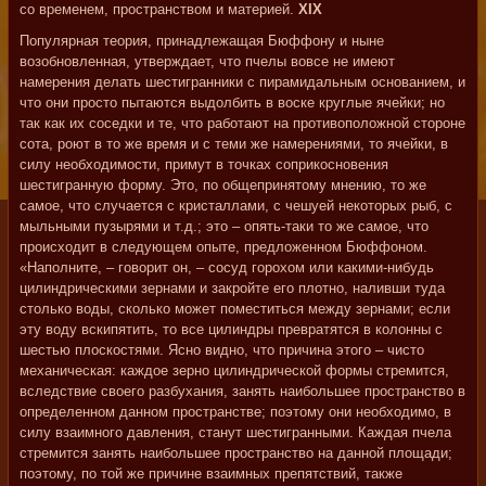
со временем, пространством и материей.
XIX
Популярная теория, принадлежащая Бюффону и ныне
возобновленная, утверждает, что пчелы вовсе не имеют
намерения делать шестигранники с пирамидальным основанием, и
что они просто пытаются выдолбить в воске круглые ячейки; но
так как их соседки и те, что работают на противоположной стороне
сота, роют в то же время и с теми же намерениями, то ячейки, в
силу необходимости, примут в точках соприкосновения
шестигранную форму. Это, по общепринятому мнению, то же
самое, что случается с кристаллами, с чешуей некоторых рыб, с
мыльными пузырями и т.д.; это – опять-таки то же самое, что
происходит в следующем опыте, предложенном Бюффоном.
«Наполните, – говорит он, – сосуд горохом или какими-нибудь
цилиндрическими зернами и закройте его плотно, наливши туда
столько воды, сколько может поместиться между зернами; если
эту воду вскипятить, то все цилиндры превратятся в колонны с
шестью плоскостями. Ясно видно, что причина этого – чисто
механическая: каждое зерно цилиндрической формы стремится,
вследствие своего разбухания, занять наибольшее пространство в
определенном данном пространстве; поэтому они необходимо, в
силу взаимного давления, станут шестигранными. Каждая пчела
стремится занять наибольшее пространство на данной площади;
поэтому, по той же причине взаимных препятствий, также