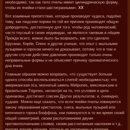
необходимо, так как тело пчелы имеет цилиндрическую форму,
чтобы их ячейки стали шестигранными».
XX
Вот взаимные препятствия, которые производят чудеса, подобно
тому, как людские пороки по той же причине производят общую
добродетель, достаточную для того, чтобы род человеческий,
часто гнусный в своих индивидах, не являлся таковым в общем.
Прежде всего, можно было бы возразить, как это сделали
Брухман, Кирби, Спенс и другие ученые, что опыт с мыльными
пузырями и горохом ничего не доказывает, потому что в том и
другом случае действие давления производит только очень
неправильные формы и не объясняет причину призматического
дна ячеек.
Главным образом можно возразить, что существует больше
одного способа воспользоваться слепой необходимостью; что
американская оса, мохнатый шмель Melipones, мексиканские и
бразильские Trigones, несмотря на то, что условия и цели
одинаковы, достигают совсем Других результатов, и, очевидно,
худших. Можно еще сказать, что если ячейки пчелы повинуются
закону образования кристаллов, снега, мыльных пузырей или
кипяченого гороха Бюффона, они повинуются в то же время своей
общей симметрией, своим расположением двумя
противоположными слоями, своим рассчитанным наклоном и т.д.,
многим другим законам, которые не заключены в материи.