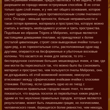
шестигранными ячейками, предоставлялась та же задача, и они
разрешили ее гораздо менее остроумным способом. В их сотах
только один слой ячеек, и у них нет общего основания, которое
служит одновременно двум противоположным слоям пчелиного
сота. Отсюда – меньше прочности, больше неправильности и
такая потеря времени, материала и пространства, которую можно
считать в четверть необходимого усилия и треть пространства.
Подобным же образом Trigons и Melipones, которые являются
настоящими домашними пчелами, но принадлежат к более
отсталой цивилизации, строят свои выводковые ячейки только в
один ряд, а их горизонтальные соты, расположенные одни над
другими, опираются на бесформенные и убыточные восковые
колонны. Что касается их ячеек для запасов, то это –
беспорядочное скопление больших мешковидных ячеек, и там, где
они могли бы пересекаться так, что можно было бы сэкономить
материал и пространство, чем пользуются пчелы Melipones, они,
не догадываясь об этой возможной экономии, неискусно
втискивают между сферическими ячейками ячейки с плоскими
стенками. Поэтому, если сравнить одно из их гнезд с
математически правильным городом наших пчел, то может
показаться, что видишь поселок из первобытных хижин рядом с
одним из тех неуклонно правильных городов, которые являются
результатами, может быть лишенными грации, но логическими,
человеческого гения, борющегося более ревностно, чем некогда,