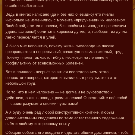
о себе позаботиться.
Ведь в книгах написано (да и без них очевидно) что пчёлы
нисколько не изменились с момента «приручения» их человеком.
Любой рой, слетев с пасеки, без проблем (а иногда с превеликим
удовольствием!) селится в хорошем дупле, и, наоборот, из дупла
легко переселяется в улей.
И было мне непонятно, почему жизнь пчеловода на пасеке
превращается в непрерывный, зачастую весьма тяжёлый, труд.
Почему пчёлы так часто гибнут, несмотря на лечение и
профилактику от всевозможных болезней.
Вот и пришлось всерьёз заняться исследованием этого
непростого вопроса, которое и вылилось в результате в этот
небольшой труд.
Но то, что в нём изложено — не догма и не руководство к
действию, а лишь повод к размышлению! Определяйте всё собой
— своим разумом и своими чувствами!
А я буду очень рад любой конструктивной критике, любым
дополнительным сведениям по теме естественного содержания
пчёл и любому интересному опыту.
Обещаю собрать его воедино и сделать общим достоянием, чтобы