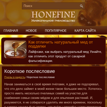
ГЛАВНАЯ
НОВОЕ
ПОПУЛЯРНОЕ
КАРТА САЙТА
ПОИСК
КОНТАКТЫ
Как отличить натуральный мед от
подделки
Лайфхаки, как выбрать натуральный мед Узнайте,
как отличить этот продукт от сахарной
фальсификации.
Короткое послесловие
Пчелы в радость
/ Короткое послесловие
Начав заниматься в своё время пчёлами, я даже не подозревал,
что это дело займет в моей жизни такое большое место. Хотелось
просто иметь несколько пчелиных семей на участке для
снабжения семьи своим мёдом и для опыления растений. И,
разумеется, я не собирался уделять им много времени, поскольку
с самого начала был уверен, что пчёлы способны сами прекрасно