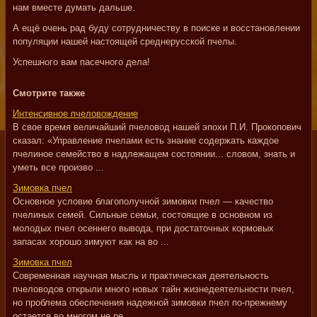
нам вместе думать дальше.
А ещё очень рад буду сотрудничеству в поиске и восстановлении
популяции нашей настоящей среднерусской пчелы.
Успешного вам пасечного дела!
Смотрите также
Интенсивное пчеловождение
В свое время величайший пчеловод нашей эпохи П.И. Прокопович
сказал: «Управление пчелами есть знание содержать каждое
пчелиное семейство в надлежащем состоянии... словом, знать и
уметь все произво ...
Зимовка пчел
Основное условие благополучной зимовки пчел — качество
пчелиных семей. Сильные семьи, состоящие в основном из
молодых пчел осеннего вывода, при достаточных кормовых
запасах хорошо зимуют как на во ...
Зимовка пчел
Современная научная мысль и практическая деятельность
пчеловодов открыли много новых тайн жизнедеятельности пчел,
но проблема обеспечения надежной зимовки пчел по-прежнему
остается во многом не ре ...