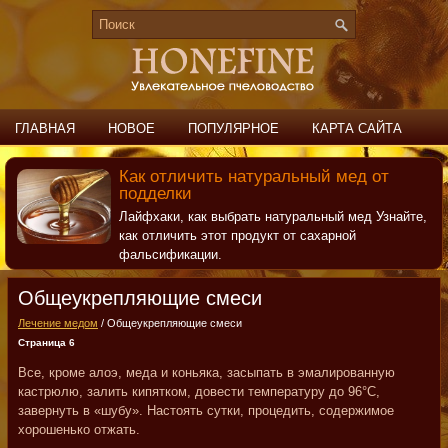
ГЛАВНАЯ
НОВОЕ
ПОПУЛЯРНОЕ
КАРТА САЙТА
ПОИСК
КОНТАКТЫ
Как отличить натуральный мед от
подделки
Лайфхаки, как выбрать натуральный мед Узнайте,
как отличить этот продукт от сахарной
фальсификации.
Общеукрепляющие смеси
Лечение медом
/ Общеукрепляющие смеси
Страница 6
Все, кроме алоэ, меда и коньяка, засыпать в эмалированную
кастрюлю, залить кипятком, довести температуру до 96°С,
завернуть в «шубу». Настоять сутки, процедить, содержимое
хорошенько отжать.