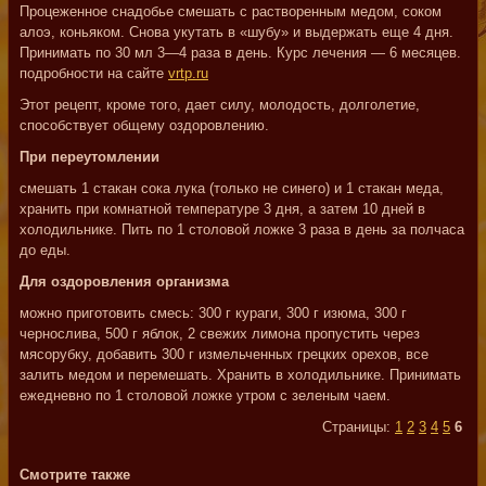
Процеженное снадобье смешать с растворенным медом, соком
алоэ, коньяком. Снова укутать в «шубу» и выдержать еще 4 дня.
Принимать по 30 мл 3—4 раза в день. Курс лечения — 6 месяцев.
подробности на сайте
vrtp.ru
Этот рецепт, кроме того, дает силу, молодость, долголетие,
способствует общему оздоровлению.
При переутомлении
смешать 1 стакан сока лука (только не синего) и 1 стакан меда,
хранить при комнатной температуре 3 дня, а затем 10 дней в
холодильнике. Пить по 1 столовой ложке 3 раза в день за полчаса
до еды.
Для оздоровления организма
можно приготовить смесь: 300 г кураги, 300 г изюма, 300 г
чернослива, 500 г яблок, 2 свежих лимона пропустить через
мясорубку, добавить 300 г измельченных грецких орехов, все
залить медом и перемешать. Хранить в холодильнике. Принимать
ежедневно по 1 столовой ложке утром с зеленым чаем.
Страницы:
1
2
3
4
5
6
Смотрите также