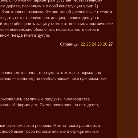
я пчел, по многим параметрам уступает естественному
м дереве, поскольку в любой конструкции улья: 1)
 благотворное взаимодействие живой древесины с гнездом
ссоздать естественную вентиляцию, происходящую в
ой мере обеспечить защиту семьи от внешних электрических
ически невозможно обеспечить неразрывность сотов в
енном гнезде пчел в дупле.
Страницы:
22
23
24
25
26
27
сенних слетов пчел, в результате которых нормально
новном — сильные) по необъяснимым пока причинам, как
ользовались различные продукты пчеловодства.
иродный фармацевт. Пчела появилась на пятьдесят,
мьи размножаются роением. Можно также размножать
 способ имеет свои положительные и отрицательные