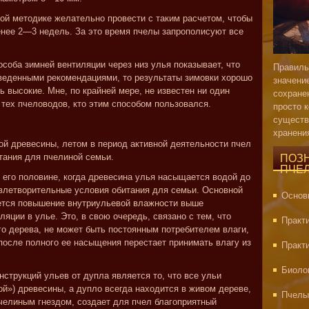
ной методике желательно провести с таким расчетом, чтобы
енее 2—3 недель. За это время пчелы запрополисуют все
соба зимней вентиляции через низ улья показывает, что
Правиль
иведенными рекомендациями, то результаты зимовки хорошо
значени
 высокие. Мне, по крайней мере, не известен ни один
сохране
 тех пчеловодов, кто этим способом пользовался.
просто 
существ
хранени
ной древесины, летом в период активной деятельности пчел
тания для пчелиной семьи.
ПОЗ
ПЧЕ
й его половине, когда древесина улья насыщается водой до
влетворительные условия обитания для семьи. Основной
Основ
яется повышение внутриульевой влажности выше
ляции в улье. Это, в свою очередь, связано с тем, что
Практ
го дерева, не может быть постоянным потребителем влаги,
осле полного ее насыщения перестает принимать влагу из
Практ
Биоло
струкций ульев от дупла является то, что все ульи
ой») древесины, а дупло всегда находится в живом дереве,
Пчелы
пчелиным гнездом, создает для пчел благоприятный