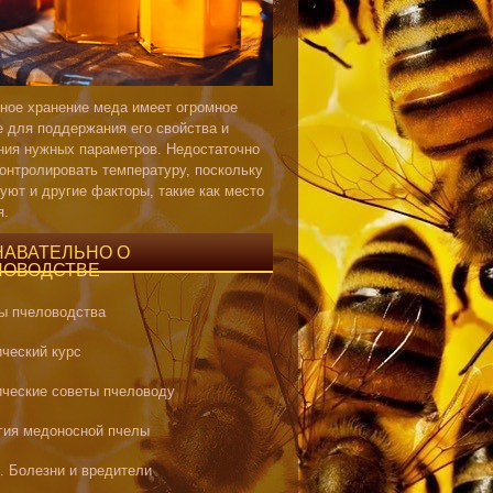
ное хранение меда имеет огромное
е для поддержания его свойства и
ния нужных параметров. Недостаточно
контролировать температуру, поскольку
уют и другие факторы, такие как место
я.
НАВАТЕЛЬНО О
ЛОВОДСТВЕ
ы пчеловодства
ический курс
ические советы пчеловоду
гия медоносной пчелы
. Болезни и вредители