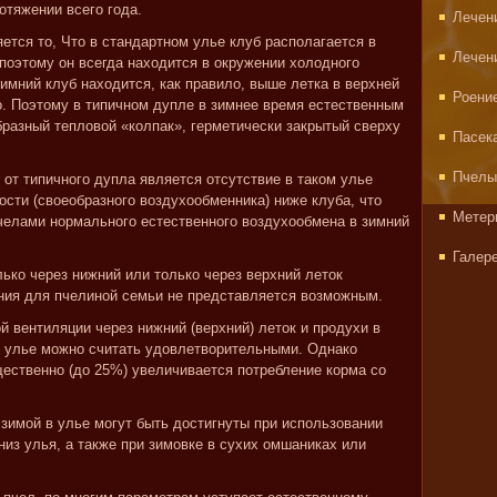
отяжении всего года.
Лечен
ется то, Что в стандартном улье клуб располагается в
Лечен
 поэтому он всегда находится в окружении холодного
имний клуб находится, как правило, выше летка в верхней
Роени
ло. Поэтому в типичном дупле в зимнее время естественным
бразный тепловой «колпак», герметически закрытый сверху
Пасек
Пчелы
 от типичного дупла является отсутствие в таком улье
сти (своеобразного воздухообменника) ниже клуба, что
Метер
елами нормального естественного воздухообмена в зимний
Галер
лько через нижний или только через верхний леток
ния для пчелиной семьи не представляется возможным.
й вентиляции через нижний (верхний) леток и продухи в
в улье можно считать удовлетворительными. Однако
щественно (до 25%) увеличивается потребление корма со
 зимой в улье могут быть достигнуты при использовании
низ улья, а также при зимовке в сухих омшаниках или