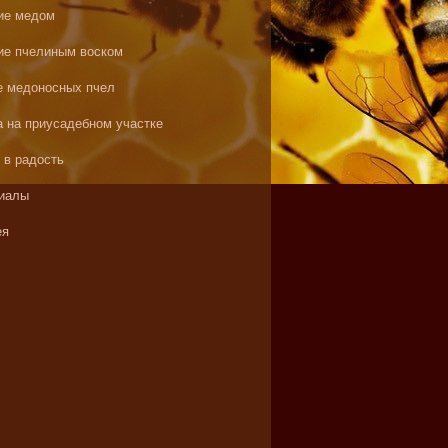
ие медом
ие пчелиным воском
е медоносных пчел
а на приусадебном участке
 в радость
иалы
ея