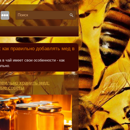
 как правильно добавлять мед в
 в чай имеет свои особенности - как
ильно.
авильно хранить мед:
ные советы