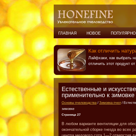
ГЛАВНАЯ
НОВОЕ
ПОПУЛЯРНО
Как отличить натур
Лайфхаки, как выбрать н
отличить этот продукт о
Естественные и искусств
применительно к зимовке
Основы пчеловодства
/
Зимовка пчел
/ Естест
зимовке
Страница 27
В любом варианте вентиляции для обес
окончательной сборке гнезда во всех р
центра медового сота 1—2 отверстия 