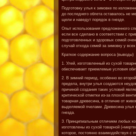
Подготовку улья к зимовке по изложен
до последнего облета оставалось не м
щели и наведут порядок в гнезде.
Опыт использования предложенного спо
если все сделано в соответствии с пр
подготовленных и здоровых семей очень
случай отхода семей за зимовку у всех
Краткое содержание вопроса (выводы)
1. Улей, изготовленный из сухой товар
обеспечивает приемлемые условия оби
2. В зимний период, особенно во второ
предела, внутри улья создаются неудо
причиной создания таких условий явл
критической отметки из-за плохой венти
товарная древесина, в отличие от живо
выделяемой пчелами. Древесина улья п
гнезда.
3. Принципиальным отличием любых кон
изготовлены из сухой товарной («мертв
которое, постоянно взаимодействуя с 