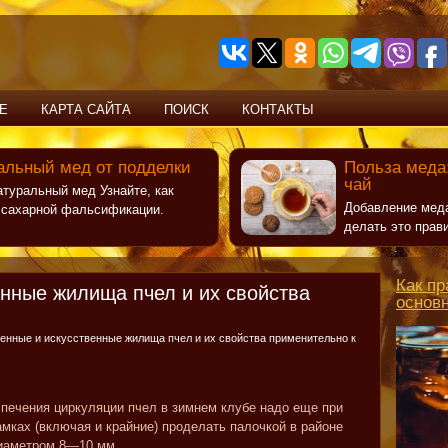
Е
КАРТА САЙТА
ПОИСК
КОНТАКТЫ
альный мед от подделки
Польза меда:
чай
атуральный мед Узнайте, как
Добавление меда
т сахарной фальсификации.
делать это прав
Как пр
енные жилища пчел и их свойства
основ
венные и искусственные жилища пчел и их свойства применительно к
печения циркуляции пчел в зимнем клубе надо еще при
амках (включая и крайние) проделать палочкой в районе
диаметром 8—10 мм.