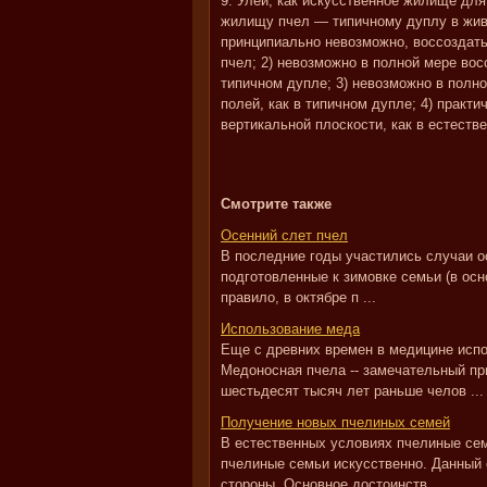
9. Улей, как искусственное жилище дл
жилищу пчел — типичному дуплу в живо
принципиально невозможно, воссоздать
пчел; 2) невозможно в полной мере во
типичном дупле; 3) невозможно в полн
полей, как в типичном дупле; 4) практ
вертикальной плоскости, как в естеств
Смотрите также
Осенний слет пчел
В последние годы участились случаи о
подготовленные к зимовке семьи (в ос
правило, в октябре п ...
Использование меда
Еще с древних времен в медицине исп
Медоносная пчела -- замечательный пр
шестьдесят тысяч лет раньше челов ...
Получение новых пчелиных семей
В естественных условиях пчелиные се
пчелиные семьи искусственно. Данный
стороны. Основное достоинств ...