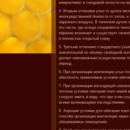
микроклимат в гнездовой полости на пр
4. Вторым отличием улья от дупла явля
непосредственной близости от летка, и
наружного воздуха. В типичном дупле з
его части, где всегда сохраняется теп
образом возникает и существует своео
и полностью открытый снизу.
5. Третьим отличием стандартного улья
значительной по объему свободной поло
делает невозможным осуществление пч
период.
6. При организации вентиляции улья то
обеспечить приемлемые условия обита
7. При организации восходящей сквозно
потолке условия обитания пчел зимой 
следует иметь в виду, что при этом су
всеми вытекающими последствиями.
8. Хорошие условия для обитания пчел
способа организации вентиляции через 
обогреваемых помещениях.