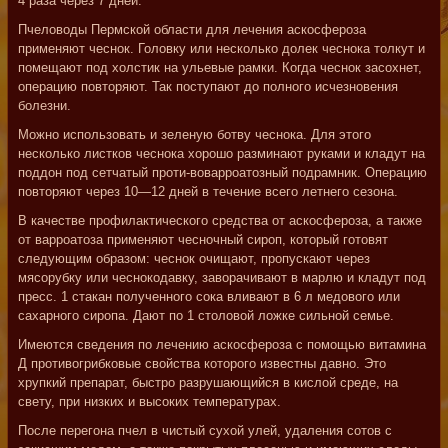
4 раза через 7 дней.
Пчеловоды Пермской области для лечения аскосфероза
применяют чеснок. Головку или несколько долек чеснока толкут и
помещают под холстик на ульевые рамки. Когда чеснок засохнет,
операцию повторяют. Так поступают до полного исчезновения
болезни.
Можно использовать и зеленую ботву чеснока. Для этого
несколько листков чеснока хорошо разминают руками и кладут на
поддон под сетчатый проти-воварроатозный подрамник. Операцию
повторяют через 10—12 дней в течение всего летнего сезона.
В качестве профилактического средства от аскосфероза, а также
от варроатоза применяют чесночный сироп, который готовят
следующим образом: чеснок очищают, пропускают через
мясорубку или чеснокодавку, заворачивают в марлю и кладут под
пресс. 1 стакан полученного сока вливают в 6 л медового или
сахарного сиропа. Дают по 1 столовой ложке сильной семье.
Имеются сведения по лечению аскосфероза с помощью витамина
Д противогрибковые свойства которого известны давно. Это
хрупкий препарат, быстро разрушающийся в кислой среде, на
свету, при низких и высоких температурах.
После перегона пчел в чистый сухой улей, удаления сотов с