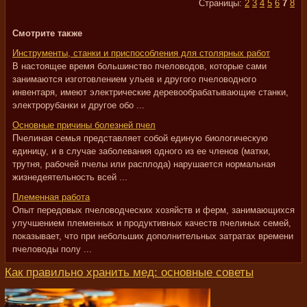
Страницы:
2
3
4
5
6
7
8
Смотрите также
Инструменты, станки и приспособления для столярных работ
В настоящее время большинство пчеловодов, которые сами
занимаются изготовлением ульев и другого пчеловодного
инвентаря, имеют электрические деревообрабатывающие станки,
электрорубанки и другое обо ...
Основные причины болезней пчел
Пчелиная семья представляет собой единую биологическую
единицу, и в случае заболевания одного из ее членов (матки,
трутня, рабочей пчелы или расплода) нарушается нормальная
жизнедеятельность всей ...
Племенная работа
Опыт передовых пчеловодческих хозяйств и ферм, занимающихся
улучшением племенных и продуктивных качеств пчелиных семей,
показывает, что при небольших дополнительных затратах времени
пчеловоды полу ...
Как правильно хранить мед: основные советы