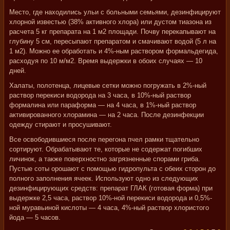
Место, где находились ульи с больными семьями, дезинфицируют
хлорной известью (38% активного хлора) или дустом тиазона из
расчета 5 кг препарата на 1 м2 площади. Почву перекапывают на
глубину 5 см, пересыпают препаратом и смачивают водой (5 л на
1 м2). Можно ее обработать и 4%-ным раствором формальдегида,
расходуя по 10 м/м2. Время выдержки в обоих случаях — 10
дней.
Халаты, полотенца, лицевые сетки можно погружать в 2%-ный
раствор перекиси водорода на 3 часа, в 10%-ный раствор
формалина или параформа — на 4 часа, в 1%-ный раствор
активированного хлорамина — на 2 часа. После дезинфекции
одежду стирают и просушивают.
Все освободившиеся после перегона пчел рамки тщательно
сортируют. Обрабатывают те, которые не содержат погибших
личинок, а также поверхностно загрязненные спорами гриба.
Пустые соты орошают с помощью гидропульта с обеих сторон до
полного заполнения ячеек. Используют одно из следующих
дезинфицирующих средств: препарат ГЛАК (готовая форма) при
выдержке 2,5 часа, раствор 10%-ной перекиси водорода и 0,5%-
ной муравьиной кислоты — 4 часа, 4%-ный раствор хлористого
йода — 5 часов.