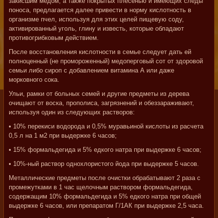
закисшим медом, а также покрытых плесенью и имеющих следы
поноса, предлагается далее привести в норму кислотность в
организме пчел, используя для этих целей пищевую соду,
активированный уголь, глину и известь, которые обладают
противогрибковым действием.
После восстановления кислотности в семье следует дать ей
полноценный (не промороженный) медоперговый сот от здоровой
семьи либо сироп с добавлением витамина А или даже
морковного сока.
Ульи, рамки от больных семей и другие предметы из дерева
очищают от воска, прополиса, загрязнений и обеззараживают,
используя один из следующих растворов:
• 10% перекиси водорода и 0,5% муравьиной кислоты из расчета
0,5 л на 1 м2 при выдержке 6 часов;
• 15% формальдегида и 5% едкого натра при выдержке 6 часов;
• 10%-ный раствор однохлористого йода при выдержке 5 часов.
Металлические предметы после очистки обрабатывают 2 раза с
промежутками в 1 час щелочным раствором формальдегида,
содержащим 10% формальдегида и 5% едкого натра при общей
выдержке 6 часов, или препаратом Г/1АК при выдержке 2,5 часа.