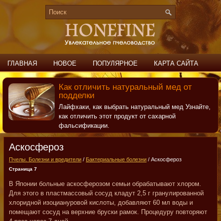
ГЛАВНАЯ
НОВОЕ
ПОПУЛЯРНОЕ
КАРТА САЙТА
ПОИСК
КОНТАКТЫ
Как отличить натуральный мед от
подделки
Лайфхаки, как выбрать натуральный мед Узнайте,
как отличить этот продукт от сахарной
фальсификации.
Аскосфероз
Пчелы. Болезни и вредители
/
Бактериальные болезни
/ Аскосфероз
Страница 7
В Японии больные аскосферозом семьи обрабатывают хлором.
Для этого в пластмассовый сосуд кладут 2,5 г гранулированной
хлоридной изоциануровой кислоты, добавляют 60 мл воды и
помещают сосуд на верхние бруски рамок. Процедуру повторяют