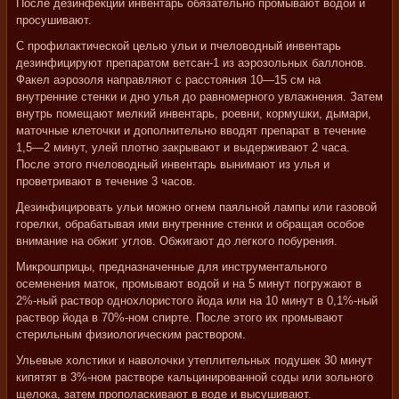
После дезинфекции инвентарь обязательно промывают водой и
просушивают.
С профилактической целью ульи и пчеловодный инвентарь
дезинфицируют препаратом ветсан-1 из аэрозольных баллонов.
Факел аэрозоля направляют с расстояния 10—15 см на
внутренние стенки и дно улья до равномерного увлажнения. Затем
внутрь помещают мелкий инвентарь, роевни, кормушки, дымари,
маточные клеточки и дополнительно вводят препарат в течение
1,5—2 минут, улей плотно закрывают и выдерживают 2 часа.
После этого пчеловодный инвентарь вынимают из улья и
проветривают в течение 3 часов.
Дезинфицировать ульи можно огнем паяльной лампы или газовой
горелки, обрабатывая ими внутренние стенки и обращая особое
внимание на обжиг углов. Обжигают до легкого побурения.
Микрошприцы, предназначенные для инструментального
осеменения маток, промывают водой и на 5 минут погружают в
2%-ный раствор однохлористого йода или на 10 минут в 0,1%-ный
раствор йода в 70%-ном спирте. После этого их промывают
стерильным физиологическим раствором.
Ульевые холстики и наволочки утеплительных подушек 30 минут
кипятят в 3%-ном растворе кальцинированной соды или зольного
щелока, затем прополаскивают в воде и высушивают.