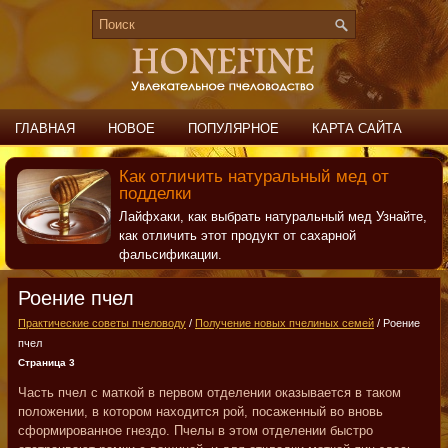
ГЛАВНАЯ
НОВОЕ
ПОПУЛЯРНОЕ
КАРТА САЙТА
ПОИСК
КОНТАКТЫ
Как отличить натуральный мед от
подделки
Лайфхаки, как выбрать натуральный мед Узнайте,
как отличить этот продукт от сахарной
фальсификации.
Роение пчел
Практические советы пчеловоду
/
Получение новых пчелиных семей
/ Роение
пчел
Страница 3
Часть пчел с маткой в первом отделении оказывается в таком
положении, в котором находится рой, посаженный во вновь
сформированное гнездо. Пчелы в этом отделении быстро