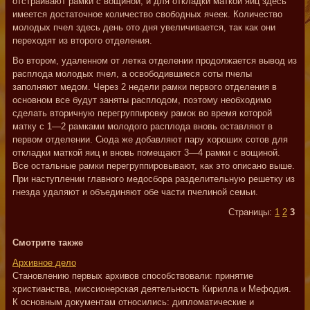
отстраивают рамки с вощиной, и для откладки маткой яиц здесь
имеется достаточное количество свободных ячеек. Количество
молодых пчел здесь день ото дня увеличивается, так как они
переходят из второго отделения.
Во втором, удаленном от летка отделении продолжается вывод из
расплода молодых пчел, а освободившиеся соты пчелы
заполняют медом. Через 2 недели рамки первого отделения в
основном все будут заняты расплодом, поэтому необходимо
сделать вторичную перегруппировку рамок во время которой
матку с 1—2 рамками молодого расплода вновь оставляют в
первом отделении. Сюда же добавляют пару хороших сотов для
откладки маткой яиц и вновь помещают 3—4 рамки с вощиной.
Все остальные рамки перегруппировывают, как это описано выше.
При наступлении главного медосбора разделительную решетку из
гнезда удаляют и объединяют обе части пчелиной семьи.
Страницы:
1
2
3
Смотрите также
Архивное дело
Становлению первых архивов способствовали: принятие
христианства, миссионерская деятельность Кирилла и Мефодия.
К основным документам относились: дипломатические и