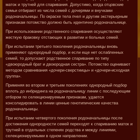
маток и трутней для спаривания. Допустимо, когда отцовские
семьи отбирают из числа семей с дочерями и внучками
родоначальницы. По окраске тела пчел и другим экстерьерным
признакам потомство должно быть идентично родоначальнице.
При использовании родственного спаривания осуществляют
жесткую браковку отстающих в развитии и больных семей.
При испытании третьего поколения родоначальницы вновь
применяют однородный подбор, и если еще нет ослабленных
семей, то допускают родственное спаривание по типу
«двоюродный брат и двоюродная сестра». Потомство оценивают
методом сравнивания «дочери-сверстиицы» и «дочери-исходная
группа».
Применяя во втором и третьем поколениях однородный подбор
вплоть до инбридинга на родоначальницу линии с последующим
отбором по селекционируемым признакам, удается
консолидировать в линии ценные генотипические качества
родоначальницы.
При испытании четвертого поколения родоначальницы после
достижения однородности семей переходят к спариванию маток и
трутней в отдельных степенях родства и между линиями,
селекционируемыми в одном направлении.