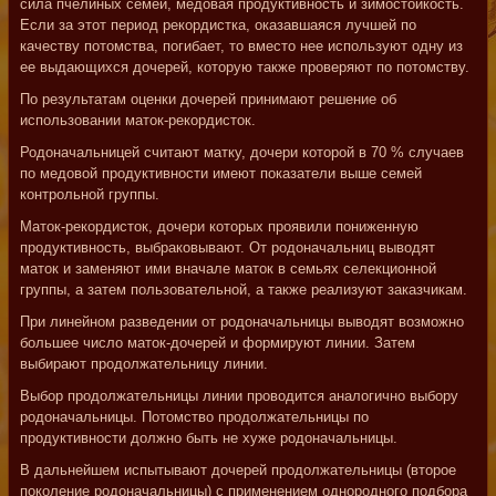
сила пчелиных семей, медовая продуктивность и зимостойкость.
Если за этот период рекордистка, оказавшаяся лучшей по
качеству потомства, погибает, то вместо нее используют одну из
ее выдающихся дочерей, которую также проверяют по потомству.
По результатам оценки дочерей принимают решение об
использовании маток-рекордисток.
Родоначальницей считают матку, дочери которой в 70 % случаев
по медовой продуктивности имеют показатели выше семей
контрольной группы.
Маток-рекордисток, дочери которых проявили пониженную
продуктивность, выбраковывают. От родоначальниц выводят
маток и заменяют ими вначале маток в семьях селекционной
группы, а затем пользовательной, а также реализуют заказчикам.
При линейном разведении от родоначальницы выводят возможно
большее число маток-дочерей и формируют линии. Затем
выбирают продолжательницу линии.
Выбор продолжательницы линии проводится аналогично выбору
родоначальницы. Потомство продолжательницы по
продуктивности должно быть не хуже родоначальницы.
В дальнейшем испытывают дочерей продолжательницы (второе
поколение родоначальницы) с применением однородного подбора