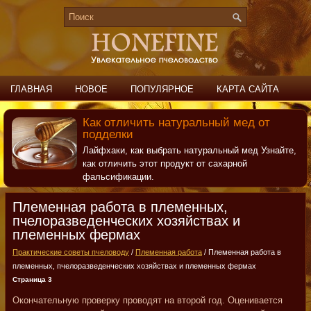
ГЛАВНАЯ
НОВОЕ
ПОПУЛЯРНОЕ
КАРТА САЙТА
ПОИСК
КОНТАКТЫ
Как отличить натуральный мед от
подделки
Лайфхаки, как выбрать натуральный мед Узнайте,
как отличить этот продукт от сахарной
фальсификации.
Племенная работа в племенных,
пчелоразведенческих хозяйствах и
племенных фермах
Практические советы пчеловоду
/
Племенная работа
/ Племенная работа в
племенных, пчелоразведенческих хозяйствах и племенных фермах
Страница 3
Окончательную проверку проводят на второй год. Оценивается