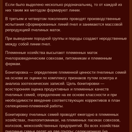
Если было выделено несколько родоначальниц, то от каждой из
них таким же методом формируют линии.
В третьем и четвертом поколениях проводят производственные
испытания сформированных линий пчел и занимаются массовой
репродукцией пчелиных маток.
При выведении породной группы и породы создают неродственные
между собой линии пчел.
Племенные хозяйства высылают племенных маток
пчелоразведенческим совхозам, питомникам и племенным
фермам.
Бонитировка — определение племенной ценности пчелиных семей
на основе их оценки по комплексу признаков путем осмотра и
анализа зоотехнических записей. Цель бонитировки —
всесторонняя оценка продуктивных и племенных качеств
пчелиных семей, определение на ее основе классности и при
необходимости введение соответствующих коррективов в план
селекционно-племенной работы.
Бонитировку пчелиных семей проводят ежегодно в племенных
хозяйствах, пчелопитомниках, на племенных пасеках совхозов,
колхозов, межхозяйственных предприятий. Во всех хозяйствах
пчелиные семьи делят на две группы: селекционную (на