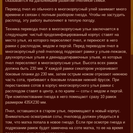
сказывается на дальнейшем развитии пчелиной семьи.
Перевод пчел из обычного в многокорпусный улей занимает много
времени и связан с полным разбором гнезда. Чтобы не застудить
расплод, эту работу выполняют в теплую погоду.
Техника перевода пчел в многокорпусные ульи заключается в
следующем: чистый продезинфицированный корпус ставят на
место улья, из которого переселяют пчел, и переносят в него
рамки с расплодом, медом и пергой. Перед переводом пчел в
многокорпусный улей пчеловод подрезает рамки у ульев-лежаков,
двухкорпусных ульев и двенадцатирамочных ульев, из которых
пчел переселяют в многокорпусные ульи. Высота всех рамок
должна быть 230 мм. У каждой рамки секатором укорачивают
боковые планки до 230 мм, затем острым ножом отрезают нижнюю
часть сота, прибивают к боковым планкам нижний брусок. При
перестановке сотов в корпус многокорпусного улья рамки с
расплодом ставят в центр, а по краям — соты с медом и пергой.
При комплектовании гнезда в него помещают сразу 10 рамок
размером 435X230 мм.
Пчел, оставшихся в старом улье, перемещают в новый корпус.
Внимательно осматривая соты, пчеловод должен убедиться в
том, что матка попала в новое гнездо. Если при осмотре гнезда и
подрезании рамок будет замечена на соте матка, то ее на время