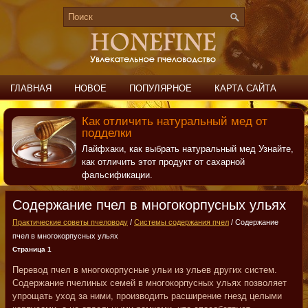
ГЛАВНАЯ
НОВОЕ
ПОПУЛЯРНОЕ
КАРТА САЙТА
ПОИСК
КОНТАКТЫ
Как отличить натуральный мед от
подделки
Лайфхаки, как выбрать натуральный мед Узнайте,
как отличить этот продукт от сахарной
фальсификации.
Содержание пчел в многокорпусных ульях
Практические советы пчеловоду
/
Системы содержания пчел
/ Содержание
пчел в многокорпусных ульях
Страница 1
Перевод пчел в многокорпусные ульи из ульев других систем.
Содержание пчелиных семей в многокорпусных ульях позволяет
упрощать уход за ними, производить расширение гнезд целыми