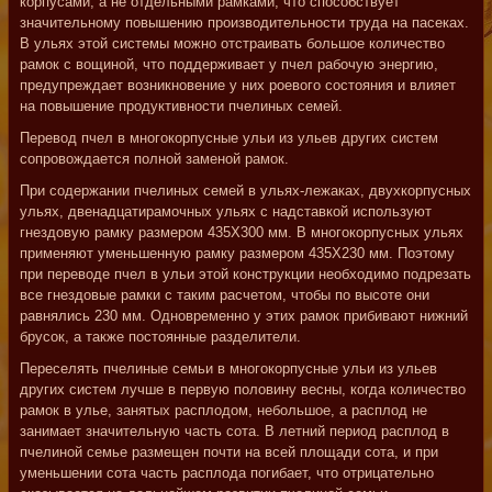
корпусами, а не отдельными рамками, что способствует
значительному повышению производительности труда на пасеках.
В ульях этой системы можно отстраивать большое количество
рамок с вощиной, что поддерживает у пчел рабочую энергию,
предупреждает возникновение у них роевого состояния и влияет
на повышение продуктивности пчелиных семей.
Перевод пчел в многокорпусные ульи из ульев других систем
сопровождается полной заменой рамок.
При содержании пчелиных семей в ульях-лежаках, двухкорпусных
ульях, двенадцатирамочных ульях с надставкой используют
гнездовую рамку размером 435X300 мм. В многокорпусных ульях
применяют уменьшенную рамку размером 435X230 мм. Поэтому
при переводе пчел в ульи этой конструкции необходимо подрезать
все гнездовые рамки с таким расчетом, чтобы по высоте они
равнялись 230 мм. Одновременно у этих рамок прибивают нижний
брусок, а также постоянные разделители.
Переселять пчелиные семьи в многокорпусные ульи из ульев
других систем лучше в первую половину весны, когда количество
рамок в улье, занятых расплодом, небольшое, а расплод не
занимает значительную часть сота. В летний период расплод в
пчелиной семье размещен почти на всей площади сота, и при
уменьшении сота часть расплода погибает, что отрицательно