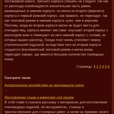
постановкой нового, третьего корпуса спешить не следует, так как
от расплода освобождается значительная часть рамок,
размещенных в нижнем корпусе, но матка из второго (верхнего)
корпуса в первый (нижний) корпус, как правило, не переходит, так
как тепловой режим в нижнем корпусе хуже, чем в верхнем.
Поэтому, когда во втором корпусе матке не будет места для
откладки яиц, корпуса меняют местами: опускают второй корпус с
расплодом вниз и помещают на него нижний корпус с сотами, из
которых вышел расплод. Гнездо пчел вновь утепляют сверху
утеплительной подушкой, вследствие чего во втором корпусе
создается благоприятный тепловой режим и матка вновь
переходит наверх, где имеется большое количество свободных
ячеек.
Страницы:
1
2
3
4
5
6
Смотрите также
Антропогенное воздействие на окружающую среду
...
Изготовление ульев и инвентаря для пасеки
В этой главе я сначала расскажу о материалах для изготовления
пчеловодных изделий, об инструментах, станках и
приспособлениях для столярных работ, а затем на примере своего