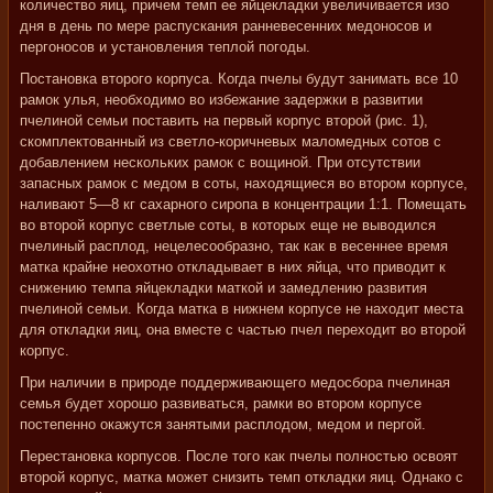
количество яиц, причем темп ее яйцекладки увеличивается изо
дня в день по мере распускания ранневесенних медоносов и
пергоносов и установления теплой погоды.
Постановка второго корпуса. Когда пчелы будут занимать все 10
рамок улья, необходимо во избежание задержки в развитии
пчелиной семьи поставить на первый корпус второй (рис. 1),
скомплектованный из светло-коричневых маломедных сотов с
добавлением нескольких рамок с вощиной. При отсутствии
запасных рамок с медом в соты, находящиеся во втором корпусе,
наливают 5—8 кг сахарного сиропа в концентрации 1:1. Помещать
во второй корпус светлые соты, в которых еще не выводился
пчелиный расплод, нецелесообразно, так как в весеннее время
матка крайне неохотно откладывает в них яйца, что приводит к
снижению темпа яйцекладки маткой и замедлению развития
пчелиной семьи. Когда матка в нижнем корпусе не находит места
для откладки яиц, она вместе с частью пчел переходит во второй
корпус.
При наличии в природе поддерживающего медосбора пчелиная
семья будет хорошо развиваться, рамки во втором корпусе
постепенно окажутся занятыми расплодом, медом и пергой.
Перестановка корпусов. После того как пчелы полностью освоят
второй корпус, матка может снизить темп откладки яиц. Однако с