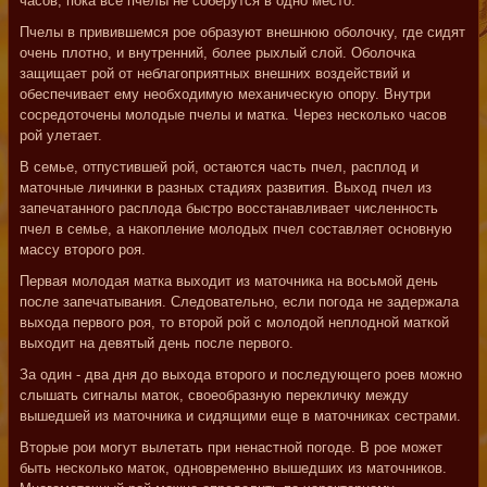
часов, пока все пчелы не соберутся в одно место.
Пчелы в привившемся рое образуют внешнюю оболочку, где сидят
очень плотно, и внутренний, более рыхлый слой. Оболочка
защищает рой от неблагоприятных внешних воздействий и
обеспечивает ему необходимую механическую опору. Внутри
сосредоточены молодые пчелы и матка. Через несколько часов
рой улетает.
В семье, отпустившей рой, остаются часть пчел, расплод и
маточные личинки в разных стадиях развития. Выход пчел из
запечатанного расплода быстро восстанавливает численность
пчел в семье, а накопление молодых пчел составляет основную
массу второго роя.
Первая молодая матка выходит из маточника на восьмой день
после запечатывания. Следовательно, если погода не задержала
выхода первого роя, то второй рой с молодой неплодной маткой
выходит на девятый день после первого.
За один - два дня до выхода второго и последующего роев можно
слышать сигналы маток, своеобразную перекличку между
вышедшей из маточника и сидящими еще в маточниках сестрами.
Вторые рои могут вылетать при ненастной погоде. В рое может
быть несколько маток, одновременно вышедших из маточников.