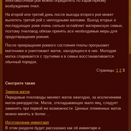
Многоматочный рой можно определить по характерному
возбуждению пчел.
На второй или третий день после выхода второго роя может
вылететь третий рой с неплодными матками. Выход вторых и
последующих роев очень сильно ослабляет материнскую семью,
поэтому пчеловод обязан принять все необходимые меры для
предотвращения роения.
После прекращения роевого состояния пчелы прогрызают
маточники и уничтожают маток, находящихся в них. Молодая
матка спаривается с трутнями и в семье восстанавливается
обычный порядок.
Страницы:
1
2
3
Смотрите также
Замена маток
Передовые пчеловоды меняют маток ежегодно, за исключением
маток-рекордисток. Маток, откладывающих мало яиц, следует
заменять при первой же возможности. Ценных племенных маток
можно менять в более ...
Изготовление инвентаря
В этом разделе будет рассказано как об инвентаре и