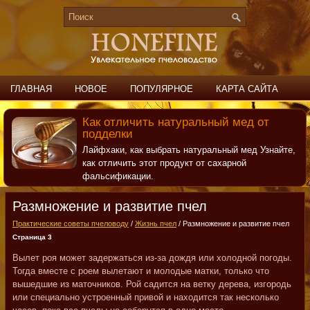
ГЛАВНАЯ
НОВОЕ
ПОПУЛЯРНОЕ
КАРТА САЙТА
ПОИСК
КОНТАКТЫ
Как отличить натуральный мед от
подделки
Лайфхаки, как выбрать натуральный мед Узнайте,
как отличить этот продукт от сахарной
фальсификации.
Размножение и развитие пчел
Практические советы пчеловоду
/
Жизнь пчел
/ Размножение и развитие пчел
Страница 3
Вылет роя может задержаться из-за дождя или холодной погоды.
Тогда вместе с роем вылетают и молодые матки, только что
вышедшие из маточников. Рой садится на ветку дерева, изгородь
или специально устроенный привой и находится так несколько