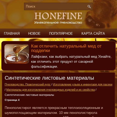
ГЛАВНАЯ
НОВОЕ
ПОПУЛЯРНОЕ
КАРТА САЙТА
ПОИСК
КОНТАКТЫ
Как отличить натуральный мед от
подделки
Лайфхаки, как выбрать натуральный мед Узнайте,
как отличить этот продукт от сахарной
фальсификации.
Синтетические листовые материалы
Пчеловодство. Практический курс
/
Изготовление ульев и инвентаря для пасеки
/
Материалы для изготовления пчеловодных изделий и их свойства
/
Синтетические листовые материалы
Страница 4
Пенополистирол является прекрасным теплоизоляционным и
шумопоглощающим материалом. 10 мм пенополистирола