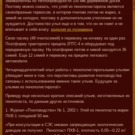
эквивалентны по теплопроводности 100 мм деревянной доски.
Поэтому можно сказать, что улей из пенополистирола является
своеобразным термосом, в котором пчелам летом не жарко, а
зимой не холодно, поэтому в дополнительном утеплении он не
нуждается. Достоинство улья еще и в том, что он не гниет и не
впитывает в себя влагу.
изделия из полиамида
Свою пасеку (48 пчелосемей) я перевожу на кочевку за один раз.
Платформу тракторного прицепа 2ПТС-4 я оборудовал под
передвижную пасеку. На платформе летом и зимой находятся 36
семей. Еще 12 семей я перевожу на прицепе легкового
автомобиля.
Четырнадцатилетний опыт работы с пенополистирольными ульями
убеждает меня в том, что перспективы развития пчеловодства
связаны с использованием именно таких ульев. Будущее за
ульями из пенополистирола!»
Приведу еще несколько кратких описаний ульев, изготовленных из
пенопласта, по данным других источников.
1. Журнал «Пчеловодство» № 1, 2002 г. Улей из пенопласта марки
ПХВ-1 толщиной 50 мм.
«При консультации в СЭС никаких запрещающих экологических
доводов не получил . Пенопласт ПХВ-1, плотность 0,05—0,22 кг/