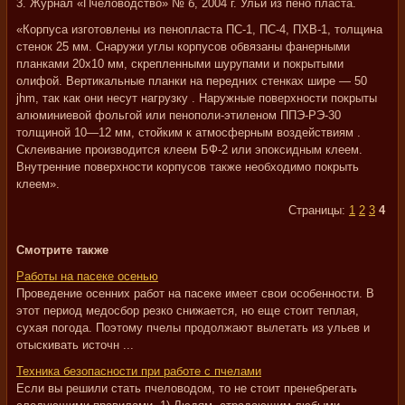
3. Журнал «Пчеловодство» № б, 2004 г. Ульи из пено пласта.
«Корпуса изготовлены из пенопласта ПС-1, ПС-4, ПХВ-1, толщина
стенок 25 мм. Снаружи углы корпусов обвязаны фанерными
планками 20x10 мм, скрепленными шурупами и покрытыми
олифой. Вертикальные планки на передних стенках шире — 50
jhm, так как они несут нагрузку . Наружные поверхности покрыты
алюминиевой фольгой или пенополи-этиленом ППЭ-РЭ-30
толщиной 10—12 мм, стойким к атмосферным воздействиям .
Склеивание производится клеем БФ-2 или эпоксидным клеем.
Внутренние поверхности корпусов также необходимо покрыть
клеем».
Страницы:
1
2
3
4
Смотрите также
Работы на пасеке осенью
Проведение осенних работ на пасеке имеет свои особенности. В
этот период медосбор резко снижается, но еще стоит теплая,
сухая погода. Поэтому пчелы продолжают вылетать из ульев и
отыскивать источн ...
Техника безопасности при работе с пчелами
Если вы решили стать пчеловодом, то не стоит пренебрегать