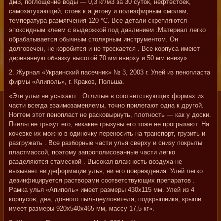
дм3, поглощение воды — 0,3 кг/м3 за 30 суток, нефтестоек,
самозатухающий, стоек к ацетону и полиэфирным смолам,
температура размягчения 120 °С. Все детали скрепляются
эпоксидным клеем с выдержкой под давлением .Материал легко
обрабатывается обычным столярным инструментом. Он
долговечен, не коробится и не трескается . Все корпуса имеют
деревянную обвязку высотой 70 мм вверху и 50 мм внизу».
2. Журнал «Украинский пасечник» № 3, 2003 г. Улей из пенопласта
фирмы «Апиполь», г. Краков, Польша.
«Эти ульи не усыхают . Отлитые в соответствующих формах их
части всегда взаимозаменяемы, точно прилегают одна к другой.
Ногтем этот пенопласт не расковырнуть, плотность — как у доски.
Пчелы не грызут его, никакие грызуны его тоже не прогрызают. На
кочевке их можно в одиночку переносить на транспорт, грузить и
разгружать . Все разборные части улья сверху и снизу покрыты
пластмассой, поэтому запрополисованные части легко
разделяются стамеской . Высокая влажность воздуха не
вызывает ни деформации улья, ни его повреждения. Улей легко
дезинфицируется растворами соответствующих препаратов .
Рамка улья «Апиполь» имеет размеры 430x115 мм. Улей из 4
корпусов, дна, донного пыльцеуловителя, подкрышника, крыши
имеет размеры 920x540x465 мм, массу 17,5 кг».