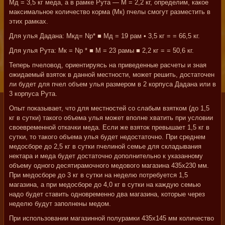
Мд = 3,5 кг меда, а в рамке Рута — М = 2,2 кг, определим, какое
максимальное количество корма (Мк) пчелы смогут разместить в
этих рамках.
Для улья Дадана: Мкд= Nр* ■ Мд = 19 рам • 3,5 кг = = 66,5 кг.
Для улья Рута: Мк = Np * ■ М = 23 рамы ■ 2,2 кг = = 50,6 кг.
Теперь пчеловод, ориентируясь на приведенные расчеты и зная
ожидаемый взяток в данной местности, может решить, достаточен
ли будет для пчел объем улья размером в 2 корпуса Дадана или в
3 корпуса Рута.
Опыт показывает, что для местностей со слабым взятком (до 1,5
кг в сутки) такого объема улья может вполне хватить при условии
своевременной откачки меда. Если же взяток превышает 1,5 кг в
сутки, то такого объема улья будет недостаточно. При среднем
медосборе до 2,5 кг в сутки пчелиной семье для складывания
нектара и меда будет достаточно дополнительно к указанному
объему одного десятирамочного медового магазина 435x230 мм.
При медосборе до 3 кг в сутки на неделю потребуется 1,5
магазина, а при медосборе до 4,0 кг в сутки на каждую семью
надо будет ставить одновременно два магазина, которые через
неделю будут заполнены медом.
При использовании магазинной полурамки 435x145 мм количество