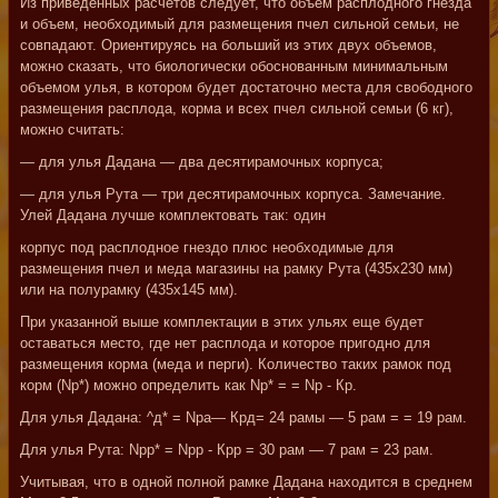
Из приведенных расчетов следует, что объем расплодного гнезда
и объем, необходимый для размещения пчел сильной семьи, не
совпадают. Ориентируясь на больший из этих двух объемов,
можно сказать, что биологически обоснованным минимальным
объемом улья, в котором будет достаточно места для свободного
размещения расплода, корма и всех пчел сильной семьи (6 кг),
можно считать:
— для улья Дадана — два десятирамочных корпуса;
— для улья Рута — три десятирамочных корпуса. Замечание.
Улей Дадана лучше комплектовать так: один
корпус под расплодное гнездо плюс необходимые для
размещения пчел и меда магазины на рамку Рута (435x230 мм)
или на полурамку (435x145 мм).
При указанной выше комплектации в этих ульях еще будет
оставаться место, где нет расплода и которое пригодно для
размещения корма (меда и перги). Количество таких рамок под
корм (Np*) можно определить как Np* = = Np - Кр.
Для улья Дадана: ^д* = Npa— Крд= 24 рамы — 5 рам = = 19 рам.
Для улья Рута: Npp* = Npp - Крр = 30 рам — 7 рам = 23 рам.
Учитывая, что в одной полной рамке Дадана находится в среднем