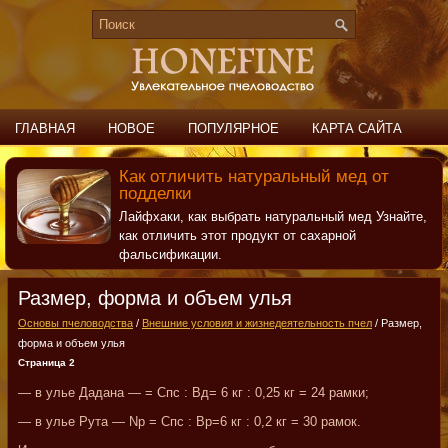
ГЛАВНАЯ
НОВОЕ
ПОПУЛЯРНОЕ
КАРТА САЙТА
ПОИСК
КОНТАКТЫ
Как отличить натуральный мед от
подделки
Лайфхаки, как выбрать натуральный мед Узнайте,
как отличить этот продукт от сахарной
фальсификации.
Размер, форма и объем улья
Основы пчеловодства
/
Внешние условия и жизнедеятельность пчел
/ Размер,
форма и объем улья
Страница 2
— в улье Дадана — = Спс : Вд= 6 кг : 0,25 кг = 24 рамки;
— в улье Рута — Np = Спс : Вр=6 кг : 0,2 кг = 30 рамок.