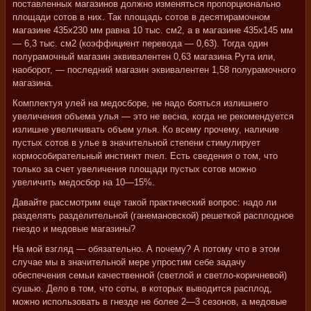
поставленных магазинов должно изменяться пропорционально
площади сотов в них. Так площадь сотов в десятирамочном
магазине 435x230 мм равна 10 тыс. см2, а в магазине 435x145 мм
— 6,3 тыс. см2 (коэффициент перевода — 0,63). Тогда один
полурамочный магазин эквивалентен 0,63 магазина Рута или,
наоборот, — последний магазин эквивалентен 1,58 полурамочного
магазина.
Комплектуя улей на медосборе, не надо бояться излишнего
увеличения объема улья — это не весна, когда не рекомендуется
излишне увеличивать объем улья. Ко всему прочему, наличие
пустых сотов в улье в значительной степени стимулирует
кормособирательный инстинкт пчел. Есть сведения о том, что
только за счет увеличения площади пустых сотов можно
увеличить медосбор на 10—15%.
Давайте рассмотрим еще такой практический вопрос: надо ли
разделять разделительной (ганемановской) решеткой расплодное
гнездо и медовые магазины?
На мой взгляд — обязательно. А почему? А потому что в этом
случае мы в значительной мере упростим себе задачу
обеспечения семьи качественной (светлой и светло-коричневой)
сушью. Дело в том, что соты, в которых выводится расплод,
можно использовать в гнезде не более 2—3 сезонов, а медовые