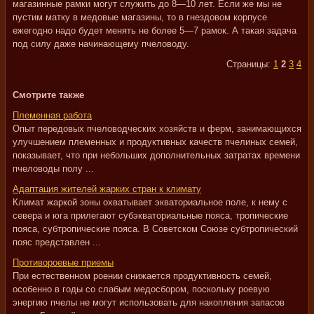
магазинные рамки могут служить до 8—10 лет. Если же мы не
пустим матку в медовые магазины, то в гнездовом корпусе
ежегодно надо будет менять не более 5—7 рамок. А такая задача
под силу даже начинающему пчеловоду.
Страницы:
1
2
3
4
Смотрите также
Племенная работа
Опыт передовых пчеловодческих хозяйств и ферм, занимающихся
улучшением племенных и продуктивных качеств пчелиных семей,
показывает, что при небольших дополнительных затратах времени
пчеловоды полу ...
Адаптация жителей жарких стран к климату
Климат жаркой зоны охватывает экваториальное поле, к нему с
севера и юга прилегают субэкваториальные пояса, тропические
пояса, субтропические пояса. В Советском Союзе субтропический
пояс представлен ...
Противороевые приемы
При естественном роении снижается продуктивность семей,
особенно в годы со слабым медосбором, поскольку роевую
энергию пчелы не могут использовать для накопления запасов