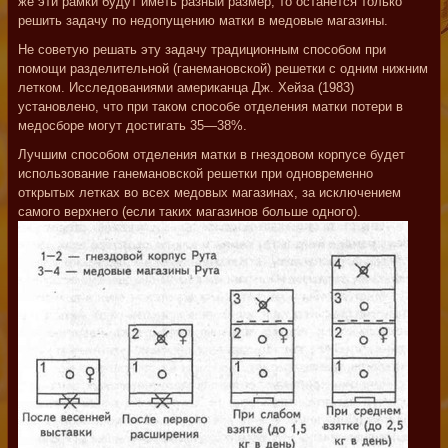
же эти рамки будут иметь разный размер, то останется только
решить задачу по недопущению матки в медовые магазины.
Не советую решать эту задачу традиционным способом при
помощи разделительной (ганемановской) решетки с одним нижним
летком. Исследованиями американца Дж. Хейза (1983)
установлено, что при таком способе отделения матки потери в
медосборе могут достигать 35—38%.
Лучшим способом отделения матки в гнездовом корпусе будет
использование ганемановской решетки при одновременно
открытых летках во всех медовых магазинах, за исключением
самого верхнего (если таких магазинов больше одного).