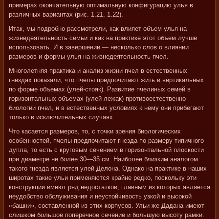
примерах окончательную оптимальную конфигурацию улья в
различных вариантах (рис. 1.21, 1.22).
Итак, мы подробно рассмотрели, как влияет объем улья на
жизнедеятельность семьи и как на практике этот объем лучше
использовать. И в завершении — несколько слов о влиянии
размеров и формы улья на жизнедеятельность пчел.
Многолетняя практика и анализ жизни пчел в естественных
гнездах показали, что пчелы предпочитают жить в вертикальных
по форме объемах (улей-стояк). Развитие пчелиных семей в
горизонтальных объемах (улей-лежак) противоестественно
биологии пчел, и в естественных условиях к нему они прибегают
только в исключительных случаях.
Что касается размеров, то, с точки зрения биологических
особенностей, пчелы предпочитают гнезда по размеру типичного
дупла, то есть с круговым сечением в горизонтальной плоскости
при диаметре не более 30—35 см. Наиболее близким аналогом
такого гнезда является улей Делона. Однако на практике в наших
широтах такие ульи применяются крайне редко, поскольку эти
конструкции имеют ряд недостатков, главным из которых является
неудобство обслуживания и неустойчивость узкой и высокой
«башни», составленной из этих корпусов. Ульи же Дадана имеют
слишком большое поперечное сечение и большую высоту рамки.