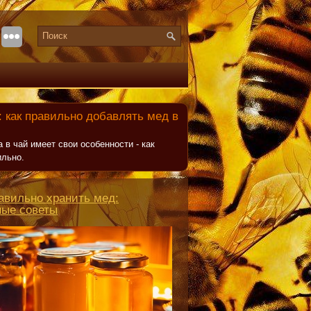
 как правильно добавлять мед в
 в чай имеет свои особенности - как
ильно.
авильно хранить мед:
ные советы