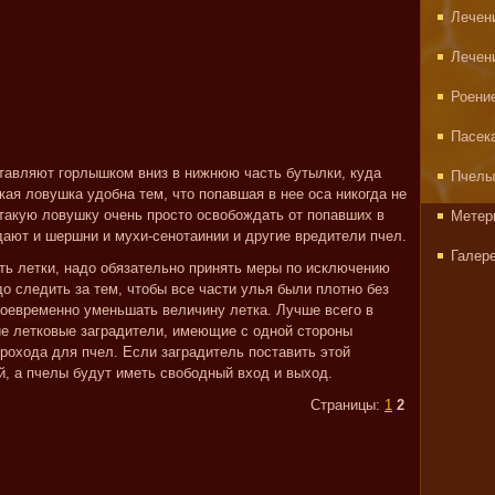
Лечен
Лечен
Роени
Пасек
тавляют горлышком вниз в нижнюю часть бутылки, куда
Пчелы
ая ловушка удобна тем, что попавшая в нее оса никогда не
 такую ловушку очень просто освобождать от попавших в
Метер
дают и шершни и мухи-сенотаинии и другие вредители пчел.
Галер
ть летки, надо обязательно принять меры по исключению
о следить за тем, чтобы все части улья были плотно без
воевременно уменьшать величину летка. Лучше всего в
е летковые заградители, имеющие с одной стороны
рохода для пчел. Если заградитель поставить этой
й, а пчелы будут иметь свободный вход и выход.
Страницы:
1
2