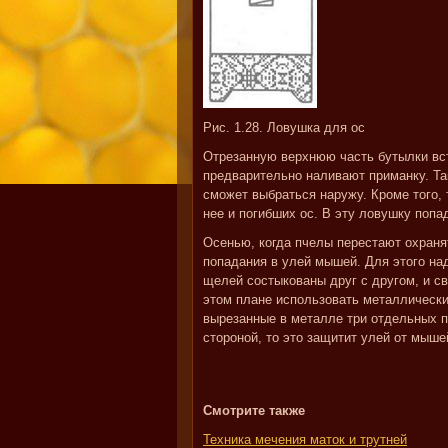
Рис. 1.28. Ловушка для ос
Отрезанную верхнюю часть бутылки вс
предварительно наливают приманку. Так
сможет выбраться наружу. Кроме того,
нее и погибших ос. В эту ловушку попа
Осенью, когда пчелы перестают охраня
попадания в улей мышей. Для этого над
щелей состыкованы друг с другом, и с
этом плане использовать металлически
вырезанные в металле три отдельных п
стороной, то это защитит улей от мыше
Смотрите также
Техника мечения маток и трутней