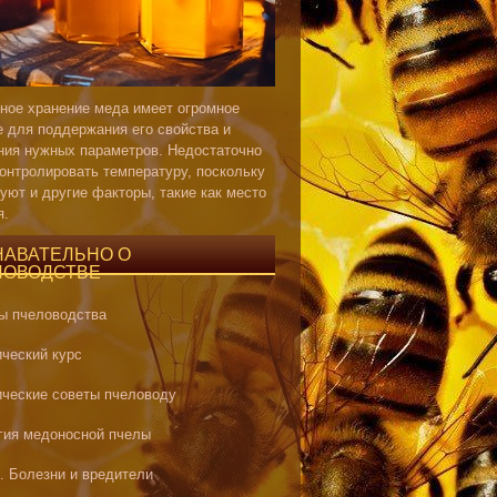
ное хранение меда имеет огромное
е для поддержания его свойства и
ния нужных параметров. Недостаточно
контролировать температуру, поскольку
уют и другие факторы, такие как место
я.
НАВАТЕЛЬНО О
ЛОВОДСТВЕ
ы пчеловодства
ический курс
ические советы пчеловоду
гия медоносной пчелы
. Болезни и вредители