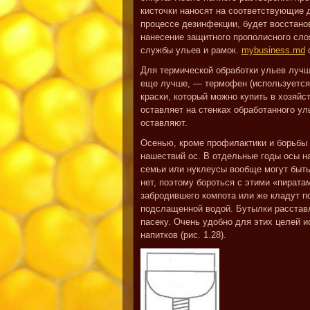
кисточки наносят на соответствующие 
процессе дезинфекции, будет восстанов
нанесение защитного прополисного сло
службы ульев и рамок.
mybusiness.md
с
Для термической обработки ульев лучш
еще лучше, — термофен (используется 
краски, который можно купить в хозяйс
оставляет на стенках обработанного ул
оставляют.
Осенью, кроме профилактики и борьбы 
нашествий ос. В отдельные годы осы 
семьи или нуклеусы вообще могут быть
нет, поэтому бороться с этими «пирата
забродившего компота или же кладут п
подслащенной водой. Бутылки расставл
пасеку. Очень удобно для этих целей 
напитков (рис. 1.28).