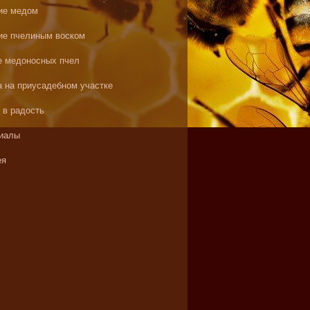
ие медом
ие пчелиным воском
е медоносных пчел
а на приусадебном участке
 в радость
иалы
ея