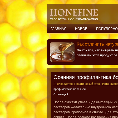
ГЛАВНАЯ
НОВОЕ
ПОПУЛЯРНО
Как отличить натур
Лайфхаки, как выбрать н
отличить этот продукт о
Осенняя профилактика б
Пчеловодство. Практический курс
/
Интенсивно
профилактика болезней
Страница 2
После очистки ульев и дезинфекции и
растворов желательно внутреннюю част
раствором прополиса в спирте. Для это
спирта. После полного растворения пр