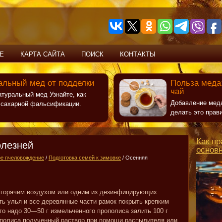
Е
КАРТА САЙТА
ПОИСК
КОНТАКТЫ
альный мед от подделки
Польза меда:
чай
атуральный мед Узнайте, как
Добавление меда
т сахарной фальсификации.
делать это прав
Как пр
олезней
основ
е пчеловождение
/
Подготовка семей к зимовке
/ Осенняя
х горячим воздухом или одним из дезинфицирующих
ь улья и все деревянные части рамок покрыть крепким
го надо 30—50 г измельченного прополиса залить 100 г
ополиса полученный раствор при помощи распылителя или