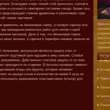
детали. Благодаря этому тонкий слой прополиса, снятый в
лен и улучшится санитарное состояние гнезда. Кроме того,
я предотвращает гниение древесины и увеличивает срок
айт наших партнеров
Правиль
е применять не бензиновую лампу, а газовую горелку или,
значени
при проведении ремонтных работ для снятия старой
сохране
твенном магазине). Дело в том, что бензиновая лампа
просто 
ья запах бензина, а горелка и термофен никаких запахов не
существ
хранени
с болезнями, актуальной является защита пчел от
наносят ощутимый урон идущим в зиму семьям. Слабые
ПОЗ
 разграблены. Действенных способов защиты от ос пока
ПЧЕ
ми» приходится по старинке. В бутылки наливают немного
одгнившие ягоды или фрукты, которые заливают
Основ
яют на крышки ульев в количестве не менее 5 штук на
Практ
использовать разрезанную пластмассовую бутылку для
Практ
Биоло
Пчелы