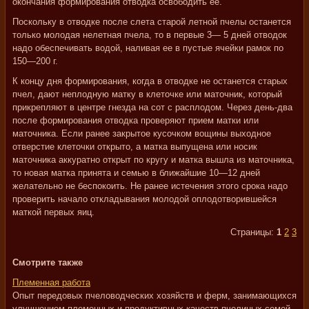
окончания формирования отводка освободить ее.
Поскольку в отводке после слета старой летной пчелы останется
только молодая нелетная пчела, то в первые 3— 5 дней отводок
надо обеспечивать водой, наливая ее в пустые ячейки рамок по
150—200 г.
К концу дня формирования, когда в отводке не останется старых
пчел, дают неплодную матку в клеточке или маточник, который
прикрепляют в центре гнезда на сот с расплодом. Через день-два
после формирования отводка проверяют прием матки или
маточника. Если ранее закрытое кусочком вощины выходное
отверстие клеточки открыто, а матка выпущена или носик
маточника аккуратно открыт по кругу и матка вышла из маточника,
то новая матка принята и семью в ближайшие 10—12 дней
желательно не беспокоить. Не ранее истечения этого срока надо
проверить начало откладывания молодой оплодотворившейся
маткой первых яиц.
Страницы:
1
2
3
Смотрите также
Племенная работа
Опыт передовых пчеловодческих хозяйств и ферм, занимающихся
улучшением племенных и продуктивных качеств пчелиных семей,