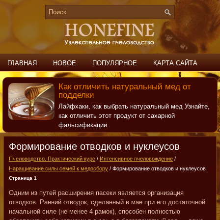
ГЛАВНАЯ
НОВОЕ
ПОПУЛЯРНОЕ
КАРТА САЙТА
ПОИСК
КОНТАКТЫ
Как отличить натуральный мед от
подделки
Лайфхаки, как выбрать натуральный мед Узнайте,
как отличить этот продукт от сахарной
фальсификации.
Формирование отводков и нуклеусов
Пчеловодство. Практический курс
/
Интенсивное пчеловождение
/
Наращивание силы семей к медосбору
/ Формирование отводков и нуклеусов
Страница 1
Одним из путей расширения пасеки является организация
отводков. Ранний отводок, сделанный в мае при его достаточной
начальной силе (не менее 4 рамок), способен полностью