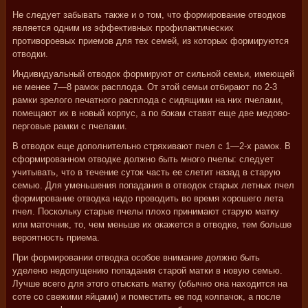
Не следует забывать также и о том, что формирование отводков
является одним из эффективных профилактических
противороевых приемов для тех семей, из которых формируются
отводки.
Индивидуальный отводок формируют от сильной семьи, имеющей
не менее 7—8 рамок расплода. От этой семьи отбирают по 2-3
рамки зрелого печатного расплода с сидящими на них пчелами,
помещают их в новый корпус, а по бокам ставят еще две медово-
перговые рамки с пчелами.
В отводок еще дополнительно стряхивают пчел с 1—2-х рамок. В
сформированном отводке должно быть много пчелы: следует
учитывать, что в течение суток часть ее слетит назад в старую
семью. Для уменьшения попадания в отводок старых летных пчел
формирование отводка надо проводить во время хорошего лета
пчел. Поскольку старые пчелы плохо принимают старую матку
или маточник, то, чем меньше их окажется в отводке, тем больше
вероятность приема.
При формировании отводка особое внимание должно быть
уделено недопущению попадания старой матки в новую семью.
Лучше всего для этого отыскать матку (обычно она находится на
соте со свежими яйцами) и поместить ее под колпачок, а после