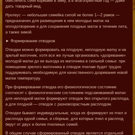
обеспечить себя кормами в зиму, а в благоприятный год — даже
дать товарный мед.
Нуклеус — небольшая семейка силой не более 1—2 рамок —
предназначен для размещения в нем молодых маток на
оплодотворение и для сохранения плодных маток в течение лета,
а также зимой.
► Формирование отводков
Отводки можно формировать на плодную, неплодную матку и на
зрелый маточник, хотя все же лучше организовать «дозревание»
молодой матки до ее выхода из маточника в сильной семье: при
помещении зрелого маточника в отводок пчелам будет трудно
поддерживать необходимую для качественного дозревания новой
матки температуру.
При формировании отводка его физиологическое состояние
соотносят с физиологическим состоянием подсаживаемой матки:
для неплодной матки формируют отводок без открытого расплода,
а для плодной — отводок с разновозрастным расплодом.
Отводки бывают индивидуальные, когда их формируют из пчел и
расплода одной семьи, и сборные, для которых пчел и расплод
берут от двух и более пчелиных семей.
В общем случае сформированный отводок является отдельной