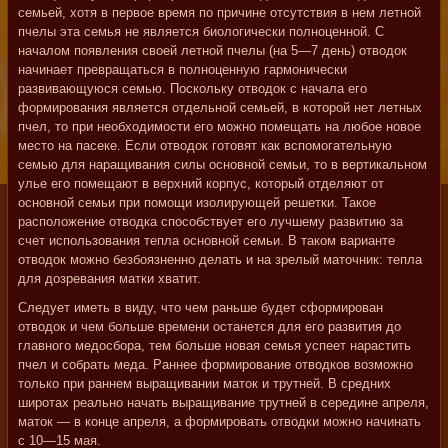
семьей, хотя в первое время по причине отсутствия в нем летной
пчелы эта семья не является биологически полноценной. С
началом появления своей летной пчелы (на 5—7 день) отводок
начинает превращаться в полноценную гармонически
развивающуюся семью. Поскольку отводок с начала его
формирования является отдельной семьей, в которой нет летных
пчел, то при необходимости его можно помещать на любое новое
место на пасеке. Если отводок готовят как вспомогательную
семью для наращивания силы основной семьи, то в вертикальном
улье его помещают в верхний корпус, который отделяют от
основной семьи при помощи изолирующей решетки. Такое
расположение отводка способствует его лучшему развитию за
счет использования тепла основной семьи. В таком варианте
отводок можно безбоязненно делать и на зрелый маточник: тепла
для дозревания матки хватит.
Следует иметь в виду, что чем раньше будет сформирован
отводок и чем больше времени останется для его развития до
главного медосбора, тем больше новая семья успеет нарастить
пчел и собрать меда. Раннее формирование отводков возможно
только при раннем выращивании маток и трутней. В средних
широтах реально начать выращивание трутней в середине апреля,
маток — в конце апреля, а формировать отводки можно начинать
с 10—15 мая.