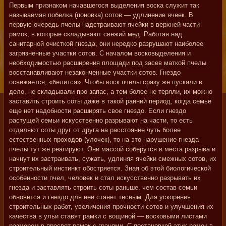
Первым признаком начавшегося выделения воска служит так
называемая побелка (поновка) сотов — удлинение ячеек. В
первую очередь пчелы надстраивают ячейки в верхней части
рамок, в которые складывают свежий мед. Работая над
санитарной очисткой гнезда, они нередко разрушают наиболее
загрязненные участки сотов. С началом восковыделения и
необходимостью расширения площади под засев маткой пчелы
восстанавливают незаконченные участки сотов. Гнездо
освежается, «белится». Чтобы воск пчелы сразу же пускали в
дело, не складывали про запас, а тем более не теряли, их можно
заставить строить соты даже в такой ранний период, когда семье
еще нет надобности расширять свое гнездо. Если гнездо
растущей семьи искусственно разрывают на части, то есть
отдаляют соты друг от друга на расстояние чуть более
естественных проходов (улочек), то на это нарушение гнезда
пчелы тут же реагируют. Они массой соберутся в места разрыва и
начнут их застраивать, сужать, удлиняя ячейки смежных сотов, их
строительный инстинкт обостряется. Зная об этой биологической
особенности пчел, человек и стал искусственно разрывать их
гнезда и заставлять строить соты раньше, чем состав семьи
обновится и гнездо для нее станет тесным. Для ускорения
строительных работ, увеличения прочности сотов и улучшения их
качества в ульи ставят рамки с вощиной — восковыми листами
размером в просвет рамок с гранями. С постановкой этих рамок в