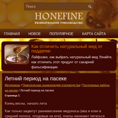
ГЛАВНАЯ
НОВОЕ
ПОПУЛЯРНОЕ
КАРТА САЙТА
ПОИСК
КОНТАКТЫ
Как отличить натуральный мед от
подделки
Лайфхаки, как выбрать натуральный мед Узнайте,
как отличить этот продукт от сахарной
фальсификации.
Летний период на пасеке
Метериалы
/
Практическая энциклопедия пчеловодства
/
Посезонные работы
на пасеке
/ Летний период на пасеке
Страница 1
Конец весны, начало лета
Как только зацветут ранневесенние медоносы (ива и клен в
средней полосе, плодовые на юге), пчелы начинают питаться