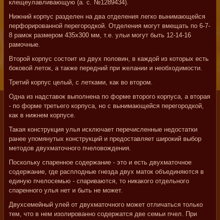
клещеулавливающую (а. с. №1289434).
Нижний корпус разделен на два отделения легко вынимающейся
перфорированной перегородкой. Отделения могут вмещать по 6-7-
8 рамок размером 435x300 мм, т.е. ульи могут быть 12-14-16
рамочные.
Второй корпус состоит из двух половин, в каждой из которых есть
боковой леток, а также передний при желании и необходимости.
Третий корпус целый, с летками, как во втором.
Одна из надставок выполнена по форме второго корпуса, а вторая
- по форме третьего корпуса, но с вынимающейся перегородкой,
как в нижнем корпусе.
Такая конструкция улья исключает перечисленные недостатки
ранее упомянутых конструкций и предоставляет широкий выбор
методов двухматочного пчеловождения.
Поскольку спаренное содержание - это и есть двухматочное
содержание, где расплодные гнезда двух маток объединяются в
единую пчелосемью - спариваются, то никакого отдельного
спаренного улья нет и быть не может.
Двухсемейный улей от двухматочного может отличаться только
тем, что в нем изолированно содержатся две семьи пчел. При