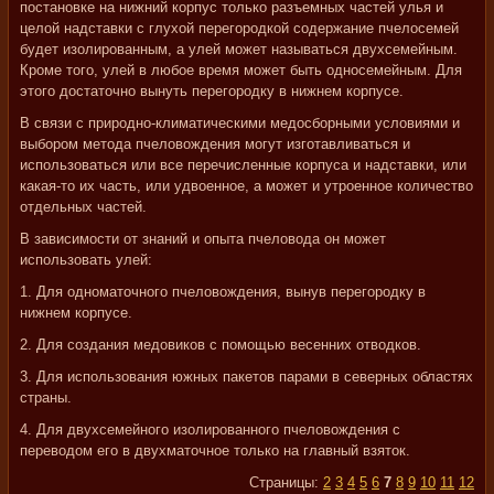
постановке на нижний корпус только разъемных частей улья и
целой надставки с глухой перегородкой содержание пчелосемей
будет изолированным, а улей может называться двухсемейным.
Кроме того, улей в любое время может быть односемейным. Для
этого достаточно вынуть перегородку в нижнем корпусе.
В связи с природно-климатическими медосборными условиями и
выбором метода пчеловождения могут изготавливаться и
использоваться или все перечисленные корпуса и надставки, или
какая-то их часть, или удвоенное, а может и утроенное количество
отдельных частей.
В зависимости от знаний и опыта пчеловода он может
использовать улей:
1. Для одноматочного пчеловождения, вынув перегородку в
нижнем корпусе.
2. Для создания медовиков с помощью весенних отводков.
3. Для использования южных пакетов парами в северных областях
страны.
4. Для двухсемейного изолированного пчеловождения с
переводом его в двухматочное только на главный взяток.
Страницы:
2
3
4
5
6
7
8
9
10
11
12