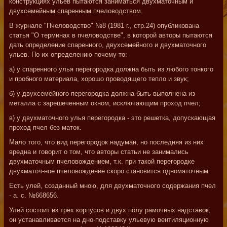
конструкциях ульев пытаются заниматься двухматочным и
двухсемейным спаренным пчеловодством.
В журнале "Пчеловодство" №8 (1981 г., стр.24) опубликована
статья "О терминах в пчеловодстве", в которой авторы пытаются
дать определение спаренного, двухсемейного и двухматочного
ульев. По их определению почему-то:
а) у спаренного улья перегородка должна быть из любого тонкого
и пробного материала, хорошо проводящего тепло и звук;
б) у двухсемейного перегородка должна быть выполнена из
металла с зарешеченным окном, исключающим проход пчел;
в) у двухматочного улья перегородка - это решетка, допускающая
проход пчел без маток.
Мало того, что вид перегородок надуман, но последняя из них
вредна и говорит о том, что авторы статьи не занимались
двухматочным пчеловождением, т.к. при такой перегородке
двухматоч-ное пчеловождение скоро становится одноматочным.
Есть улей, созданный мною, для двухматочного содержания пчел
- а. с. №668656.
Улей состоит из трех корпусов и двух полу рамочных надставок,
он устанавливается на дно-подставку ульевую вентиляционную