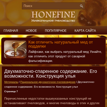
ГЛАВНАЯ
НОВОЕ
ПОПУЛЯРНОЕ
КАРТА САЙТА
ПОИСК
КОНТАКТЫ
Как отличить натуральный мед от
подделки
Лайфхаки, как выбрать натуральный мед Узнайте,
как отличить этот продукт от сахарной
фальсификации.
Двухматочно-спаренное содержание. Его
возможности. Конструкция улья
Метериалы
/
Рациональное двухматочное пчеловождение
/ Двухматочно-
спаренное содержание. Его возможности. Конструкция улья
Страница 7
Перечисленные недостатки вышеуказанных конструкций не
останавливают пчеловодов, и многие пчеловоды в этих и других