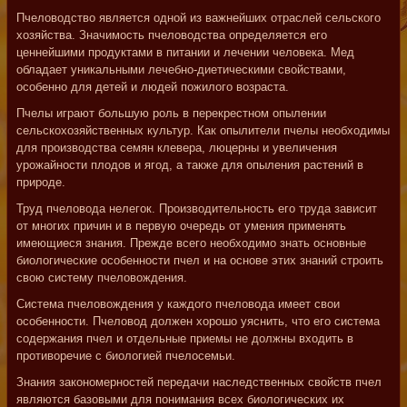
Пчеловодство является одной из важнейших отраслей сельского
хозяйства. Значимость пчеловодства определяется его
ценнейшими продуктами в питании и лечении человека. Мед
обладает уникальными лечебно-диетическими свойствами,
особенно для детей и людей пожилого возраста.
Пчелы играют большую роль в перекрестном опылении
сельскохозяйственных культур. Как опылители пчелы необходимы
для производства семян клевера, люцерны и увеличения
урожайности плодов и ягод, а также для опыления растений в
природе.
Труд пчеловода нелегок. Производительность его труда зависит
от многих причин и в первую очередь от умения применять
имеющиеся знания. Прежде всего необходимо знать основные
биологические особенности пчел и на основе этих знаний строить
свою систему пчеловождения.
Система пчеловождения у каждого пчеловода имеет свои
особенности. Пчеловод должен хорошо уяснить, что его система
содержания пчел и отдельные приемы не должны входить в
противоречие с биологией пчелосемьи.
Знания закономерностей передачи наследственных свойств пчел
являются базовыми для понимания всех биологических их