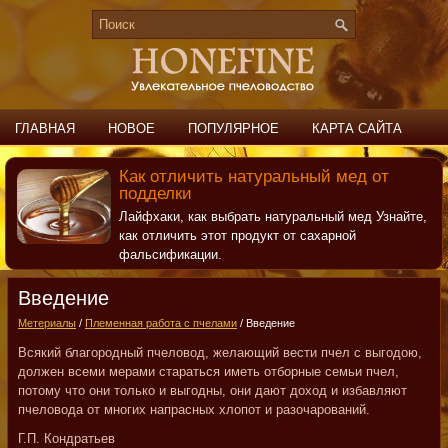
ГЛАВНАЯ
НОВОЕ
ПОПУЛЯРНОЕ
КАРТА САЙТА
ПОИСК
КОНТАКТЫ
Как отличить натуральный мед от
подделки
Лайфхаки, как выбрать натуральный мед Узнайте,
как отличить этот продукт от сахарной
фальсификации.
Введение
Метериалы
/
Племенная работа с пчелами
/ Введение
Всякий благородный пчеловод, желающий вести пчел с выгодою,
должен всеми мерами стараться иметь отборные семьи пчел,
потому что они только и выгодны, они дают доход и избавляют
пчеловода от многих напрасных хлопот и разочарований.
Г.П. Кондратьев