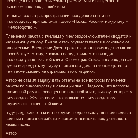
посвященной технологическим приемам. Книги выпускают в
основном пчеловоды-любители.
Большая роль в распространении передового опыта по
пчеловодству принадлежит газете «Пасека России» и журналу «
Пчеловодство ».
Племенная работа с пчелами у пчеловодов-любителей сводится к
негативному отбору. Вывод маток осуществляется в основном от
одной семьи. Внедрение Джентерского сота в производство маток
способствует этому, К каким последствиям это приводит,
пчеловод узнает из этой книги. С помощью Союза пчеловодов нам
нужно возрождать культуру племенного дела в пчеловодстве, о
чем также сказано на страницах этого издания.
Автор не ставил задачу дать ответы на все вопросы племенной
работы по пчеловодству и селекции пчел. Надеюсь, что вопросы
племенной работы, освещенные в данной книге, вызовут интерес у
пчеловодов. Желаю всем, кто занимается пчеловодством,
вдумчивого чтения этой книги.
Буду рад, если эта книга послужит подспорьем для пчеловодов в
ведении племенной работы и поможет повысить продуктивность
наших пасек.
Автор