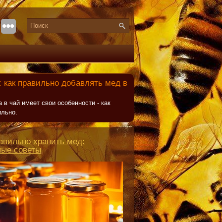
 как правильно добавлять мед в
 в чай имеет свои особенности - как
ильно.
авильно хранить мед:
ные советы