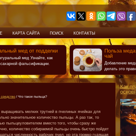
Е
КАРТА САЙТА
ПОИСК
КОНТАКТЫ
альный мед от подделки
Польза меда:
чай
атуральный мед Узнайте, как
Добавление меда
т сахарной фальсификации.
делать это прав
Как пр
основ
 средство
/ Что такое пыльца?
 выращивать мелких трутней в пчелиных ячейках для
льно значительное количество пыльцы. А раз так, то
ью пыльцеуловителем вместо того, чтобы сразу же
ечно, количество собираемой пыльцы очень быстро пойдет
ьшаться численность рабочих пчел, но эта громко гудящая