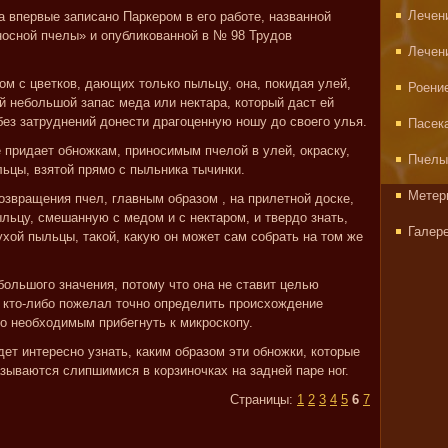
Лечен
 впервые записано Паркером в его работе, названной
осной пчелы» и опубликованной в № 98 Трудов
Лечен
ком с цветков, дающих только пыльцу, она, покидая улей,
Роени
й небольшой запас меда или нектара, который даст ей
без затруднений донести драгоценную ношу до своего улья.
Пасек
 придает обножкам, приносимым пчелой в улей, окраску,
Пчелы
ьцы, взятой прямо с пыльника тычинки.
Метер
звращения пчел, главным образом , на прилетной доске,
льцу, смешанную с медом и с нектаром, и твердо знать,
Галер
сухой пыльцы, такой, какую он может сам собрать на том же
большого значения, потому что она не ставит целью
 кто-либо пожелал точно определить происхождение
о необходимым прибегнуть к микроскопу.
ет интересно узнать, каким образом эти обножки, которые
зываются слипшимися в корзиночках на задней паре ног.
Страницы:
1
2
3
4
5
6
7