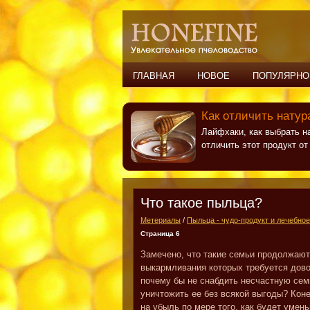
ГЛАВНАЯ
НОВОЕ
ПОПУЛЯРНО
Как отличить натур
Лайфхаки, как выбрать н
отличить этот продукт о
Что такое пыльца?
Метериалы
/
Пыльца - чудо-продукт и лечебное
Страница 6
Замечено, что такие семьи продолжают
выкармливания которых требуется дово
почему бы не снабдить несчастную сем
уничтожить ее без всякой выгоды? Кон
на убыль по мере того, как будет умен