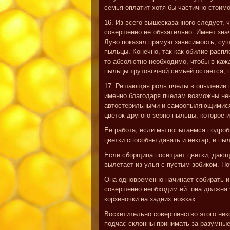
семья оплатит хотя бы частично стоимо
16. Из всего вышесказанного следует, 
совершенно не обязательно. Имеет зна
Луво показал прямую зависимость, су
пыльцы. Конечно, так как обилие расп
то абсолютно необходимо, чтобы в каж
пыльцы трутовочной семьей остается, 
17. Решающая роль пчелы в опылении цв
именно благодаря пчелам возможны не
автостерильными и самоопыляющимися. 
цветок другого зерно пыльцы, которое 
Ее работа, если мы попытаемся подроб
цветки способны давать и нектар, и пы
Если сборщица посещает цветки, дающие 
вылетает из улья с пустым зобиком. По
Она одновременно начинает собирать и 
совершенно необходим ей: она должна 
корзиночки на задних ножках.
Восхитительно совершенство этого ник
подчас склонны принимать за разумные