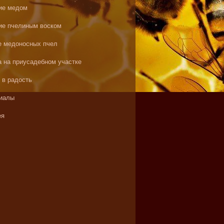
ие медом
ие пчелиным воском
е медоносных пчел
а на приусадебном участке
 в радость
иалы
ея