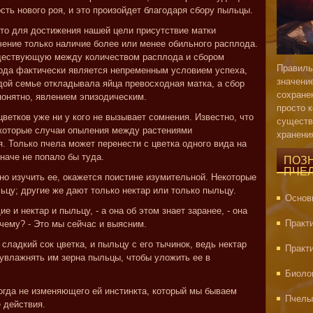
сть нового роя, и это произойдет благодаря сбору пыльцы.
что для достижения нашей цели присутствие матки
чение только наличие более или менее обильного расплода.
ществующую между количеством расплода и сбором
Правиль
лода фактически является непременным условием успеха,
значени
дой семье откладывала яйца превосходная матка, а сбор
сохране
понятно, явлением эпизодическим.
просто 
етков уже ни у кого не вызывает сомнения. Известно, что
существ
которые случаи опыления между растениями
хранени
Только пчела может перенести с цветка одного вида на
иначе не попало бы туда.
ПОЗ
ПЧЕ
но изучить ее, окажется поистине изумительной. Некоторые
льцу; другие же дают только нектар или только пыльцу.
Основ
и нектар и пыльцу, - а она об этом знает заранее, - она
Практ
чему? - Это мы сейчас и выясним.
сладкий сок цветка, и пыльцу с его тычинок, ведь нектар
Практ
увлажнять им зерна пыльцы, чтобы уложить ее в
Биоло
огда не изменяющего ей инстинкта, который мы бываем
Пчелы
 действия.