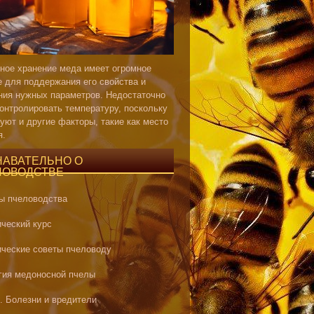
ное хранение меда имеет огромное
е для поддержания его свойства и
ния нужных параметров. Недостаточно
контролировать температуру, поскольку
уют и другие факторы, такие как место
я.
НАВАТЕЛЬНО О
ЛОВОДСТВЕ
ы пчеловодства
ический курс
ические советы пчеловоду
гия медоносной пчелы
. Болезни и вредители