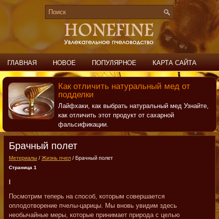
ГЛАВНАЯ
НОВОЕ
ПОПУЛЯРНОЕ
КАРТА САЙТА
ПОИСК
КОНТАКТЫ
Как отличить натуральный мед от
подделки
Лайфхаки, как выбрать натуральный мед Узнайте,
как отличить этот продукт от сахарной
фальсификации.
Брачный полет
Метериалы
/
Жизнь пчел
/ Брачный полет
Страница 1
I
Посмотрим теперь на способ, которым совершается
оплодотворение пчелы-царицы. Мы вновь увидим здесь
необычайные меры, которые принимает природа с целью