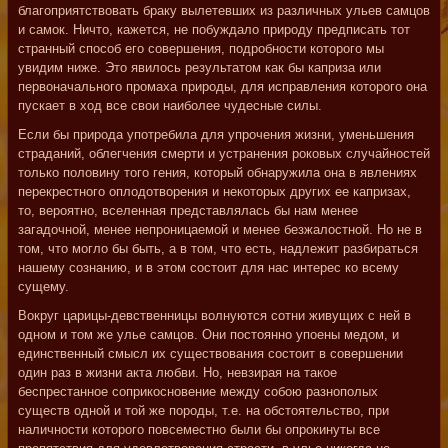
благоприятствовать браку вылетевших из различных ульев самцов
и самок. Ничто, кажется, не побуждало природу предписать тот
странный способ его совершения, подробности которого мы
увидим ниже. Это явилось результатом как бы каприза или
первоначального промаха природы, для исправления которого она
пускает в ход все свои наиболее чудесные силы.
Если бы природа употребила для упрочения жизни, уменьшения
страданий, облегчения смерти и устранения роковых случайностей
только половину того гения, который обнаружила она в явлениях
перекрестного оплодотворения и некоторых других ее капризах,
то, вероятно, вселенная представлялась бы нам менее
загадочной, менее непроницаемой и менее безжалостной. Но не в
том, что могло бы быть, а в том, что есть, надлежит разбираться
нашему сознанию, и в этом состоит для нас интерес ко всему
сущему.
Вокруг царицы-девственницы волнуются сотни живущих с ней в
одном и том же улье самцов. Они постоянно упоены медом, и
единственный смысл их существования состоит в совершении
один раз в жизни акта любви. Но, невзирая на такое
беспрестанное соприкосновение между собою разнополых
существ одной и той же породы, т.е. на обстоятельство, при
наличности которого повсеместно были бы опрокинуты все