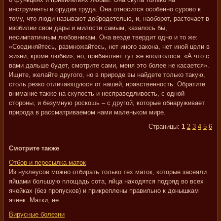
инструменты и орудия труда. Она относится особенно сурово к
тому, что люди называют добродетелью, и, наоборот, расточает в
изобилии свои дары и милости самым, казалось бы,
несимпатичным любовникам. Она везде твердит одно и то же:
«Соединяйтесь, размножайтесь, нет иного закона, нет иной цели в
жизни, кроме любви», но, прибавляет тут же вполголоса: «А что с
вами дальше будет, смотрите сами, меня это более не касается».
Ищите, желайте другого, но в природе вы найдете только такую,
столь резко отличающуюся от нашей, нравственность. Обратите
внимание также на скупость и несправедливость, с одной
стороны, и безумную роскошь – с другой, которые обнаруживает
природа в рассматриваемом нами маленьком мире.
Страницы:
1
2
3
4
5
6
Смотрите также
Отбор и пересылка маток
Из нуклеусов можно отбирать только тех маток, которые засеяли
яйцами большую площадь сота, яйца находятся подряд во всех
ячейках (без пропусков) и прикреплены правильно к донышкам
ячеек. Матки, не ...
Вирусные болезни