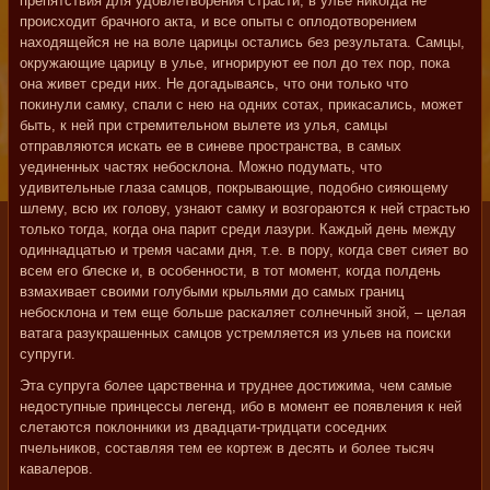
препятствия для удовлетворения страсти, в улье никогда не
происходит брачного акта, и все опыты с оплодотворением
находящейся не на воле царицы остались без результата. Самцы,
окружающие царицу в улье, игнорируют ее пол до тех пор, пока
она живет среди них. Не догадываясь, что они только что
покинули самку, спали с нею на одних сотах, прикасались, может
быть, к ней при стремительном вылете из улья, самцы
отправляются искать ее в синеве пространства, в самых
уединенных частях небосклона. Можно подумать, что
удивительные глаза самцов, покрывающие, подобно сияющему
шлему, всю их голову, узнают самку и возгораются к ней страстью
только тогда, когда она парит среди лазури. Каждый день между
одиннадцатью и тремя часами дня, т.е. в пору, когда свет сияет во
всем его блеске и, в особенности, в тот момент, когда полдень
взмахивает своими голубыми крыльями до самых границ
небосклона и тем еще больше раскаляет солнечный зной, – целая
ватага разукрашенных самцов устремляется из ульев на поиски
супруги.
Эта супруга более царственна и труднее достижима, чем самые
недоступные принцессы легенд, ибо в момент ее появления к ней
слетаются поклонники из двадцати-тридцати соседних
пчельников, составляя тем ее кортеж в десять и более тысяч
кавалеров.