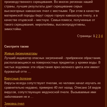
производственного скрещивания. Во многих регионах нашей
страны, лучшие результаты дает скрещивание серых
высокогорных кавказских пчел с местными. При этом в качестве
материнской породы берут серую горную кавказскую пчелу, а в
качестве отцовской – местную. Семьи-помеси, полученные от
такого скрещивания, миролюбивы, высокопродуктивны,
зимостойки.
Страницы:
1
2
3
4
Смотрите также
Живые биоиндикаторы
Лучший индикатор опасных загрязнений - прибрежное обрастание,
располагающиеся на поверхностных предметах у кромки воды. В
чистых водоемах эти обрастания ярко-зеленого цвета или имеют
буроватый отте ...
Вирусные болезни
Вирусы всегда сопутствуют пчелам, но человек начал изучать их
сравнительно недавно, примерно 40 лет назад. Описано 14 видов
вирусов, сопутствующих медоносной пчеле. Вызываемые ими
заболевания не и ...
Зимовка пчел