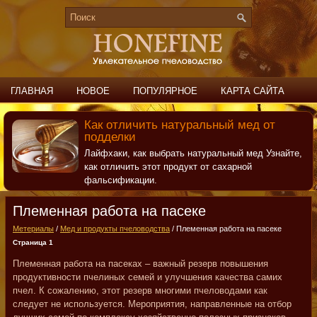
ГЛАВНАЯ
НОВОЕ
ПОПУЛЯРНОЕ
КАРТА САЙТА
ПОИСК
КОНТАКТЫ
Как отличить натуральный мед от
подделки
Лайфхаки, как выбрать натуральный мед Узнайте,
как отличить этот продукт от сахарной
фальсификации.
Племенная работа на пасеке
Метериалы
/
Мед и продукты пчеловодства
/ Племенная работа на пасеке
Страница 1
Племенная работа на пасеках – важный резерв повышения
продуктивности пчелиных семей и улучшения качества самих
пчел. К сожалению, этот резерв многими пчеловодами как
следует не используется. Мероприятия, направленные на отбор