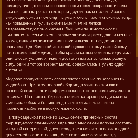
подмору пчел, степени опоношенности гнезд, сохранности силы
весной, темпам роста, некоторым другим показателям. Хорошо
зимующие семьи пчел сидят в ульях очень тихо и спокойно, тогда
как повышенный гул, выскакивание пчел из летков
свидетельствуют об обратном. Лучшими по зимостойкости
считаются те семьи пчел, которые за зиму израсходовали меньше
корма, вышли из зимовки сильными и имеют в гнездах много
расплода. Для более объективной оценки по этому важнейшему
показателю необходимо, чтобы сравниваемые семьи находились в
одинаковых условиях, имели достаточный запас корма, равную
силу, один и тот же возраст маток, содержались в ульях одной
системы.
Медовая продуктивность определяется осенью по завершении
медосбора. При этом валовой сбор меда учитывается как в
основной семье, так и в сформированных от нее индивидуальных
отводках. На племя отбираются семьи, которые при одинаковых
условиях собрали больше меда, а матки их в мае – июне
проявили наиболее высокую яйценоскость.
На приусадебной пасеке из 12–15 семей примерный состав
формируемого племенного ядра пчелиных семей должен состоять
из одной материнской, двух неродственных ей отцовских и одной-
двух семей-воспитательниц. Все остальные семьи пчел, у