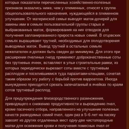
которых показатели перечисленных хозяйственно-полезных
признаков оказались ниже, чем у племенных, относят к группе
общепользовательного назначения, нуждающейся в племенном
улучшении. Oт материнской семьи выводят маток-дочерей для
замены ими в семьях пользовательной группы старых и
выбракованных маток, формирования на них отводков для
получения запланированного прироста новых семей. В отцовских
семьях выращивают трутней, необходимых для оплодотворения
выводимых маток. Вывод трутней в остальных семьях
нежелателен и должен быть сведен до минимума. Для этого при
расширении пчелиных гнезд применяют доброкачественные соты
без трутневых ячеек, вставляют в ульи строительные рамки, из
которых периодически вырезают соты вместе с трутневым
расплодом и поселившимися туда паразитами-клещами, сочетая
таким образом эту работу с борьбой против варроатоза. Иногда
вынужденно приходится срезать запечатанный в ячейках по краям
сотов трутневый расплод.
Для предупреждения близкородственного размножения,
приводящего к снижению продуктивности и вырождению пчел,
кроме пасечного отбора, направленного на улучшение полезных
качеств разводимых семей пчел, один раз в 5–6 лет на пасеку
завозят из других отдаленных мест одну-две чистопородные
матки для освежения крови и получения помесных пчел от