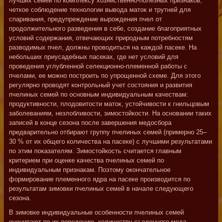
лучших семей по комплексу хозяйственно-полезных признаков,
четкое соблюдение технологии вывода маток и трутней для
спаривания, предупреждение вырождения пчел от
продолжительного разведения в себе, создание благоприятных
условий содержания, отвечающих природным потребностям
разводимых пчел, должны проводиться на каждой пасеке. На
небольших приусадебных пасеках, где нет условий для
проведения углубленной селекционно-племенной работы с
пчелами, ее можно построить по упрощенной схеме. Для этого
регулярно проводят контрольный учет состояния и развития
пчелиных семей по основным индивидуальным качествам:
продуктивности, плодовитости маток, устойчивости к гнильцовым
заболеваниям, незлобливости, зимостойкости. На основании таких
записей в конце сезона после завершения медосбора
предварительно отбирают группу пчелиных семей (примерно 25–
30 % от их общего количества на пасеке) с лучшими результатами
по этим показателям. Зимостойкость считается главным
критерием при оценке качества пчелиных семей по
индивидуальным признакам. Поэтому окончательное
формирование племенного ядра на пасеке производится по
результатам зимовки пчелиных семей в начале следующего
сезона.
В зимовке индивидуальные особенности пчелиных семей
оценивают по их поведению, количеству съеденного меда,