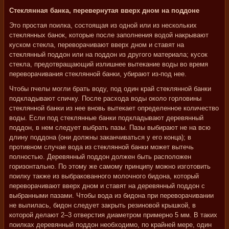
Стеклянная банка, перевернутая вверх дном на поддоне
Это простая поилка, состоящая из одной или из нескольких
стеклянных банок, которые после заполнения водой накрывают
куском стекла, переворачивают вверх дном и ставят на
стеклянный поддон или на поддон из другого материала; кусок
стекла, предотвращающий излишнее вытекание воды во время
переворачивания стеклянной банки, убирают из-под нее.
Чтобы пчелы могли брать воду, под один край стеклянной банки
подкладывают спичку. После расхода воды около горловины
стеклянной банки из нее вновь вытекает определенное количество
воды. Если под стеклянные банки подкладывают деревянный
поддон, в нем следует выбрать пазы. Пазы выбирают не на всю
длину поддона (они должны заканчиваться у его конца); в
противном случае вода из стеклянной банки может вытечь
полностью. Деревянный поддон должен быть расположен
горизонтально. По этому же самому принципу можно изготовить
поилку также из выбракованного молочного бидона, который
переворачивают вверх дном и ставят на деревянный поддон с
выбранными пазами. Чтобы вода из бидона при переворачивании
не вылилась, бидон следует закрыть резиновой крышкой, в
которой делают 2–3 отверстия диаметром примерно 5 мм. В таких
поилках деревянный поддон необходимо, по крайней мере, один