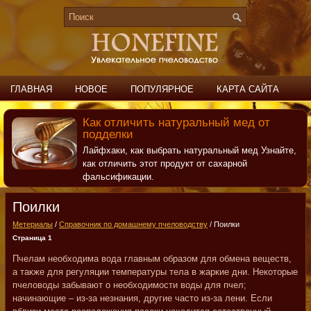
ГЛАВНАЯ
НОВОЕ
ПОПУЛЯРНОЕ
КАРТА САЙТА
ПОИСК
КОНТАКТЫ
Как отличить натуральный мед от
подделки
Лайфхаки, как выбрать натуральный мед Узнайте,
как отличить этот продукт от сахарной
фальсификации.
Поилки
Метериалы
/
Справочник по домашнему пчеловодству
/ Поилки
Страница 1
Пчелам необходима вода главным образом для обмена веществ,
а также для регуляции температуры тела в жаркие дни. Некоторые
пчеловоды забывают о необходимости воды для пчел;
начинающие – из-за незнания, другие часто из-за лени. Если