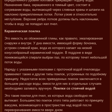
определенного уровня поплавок прекращает подачу воды.
Назначение бака, окрашенного в темный цвет, состоит в
согревании воды, вытекающей через сливные краны и шланги на
наклонно прикрепленные лотки. Лотки узкие и относительно
неглубокие. Верхние ребра лотков должны быть наклонными,
чтобы в воду не попадал кал пчел.
Керамическая поилка
Это емкость из обожженной глины, как правило, эмалированная
снаружи и внутри. У дна емкости, имеющей форму бочонка,
устроен сливной кран, вода из которого капает на низкий
конусообразный керамический поддон. В поддоне в виде
понижающейся спирали выбран паз, по которому течет небольшой
поток воды.
Наряду с указанными поилками с проточной водой пчеловоды
применяют также и другие типы поилок, устроенных по подобному
принципу. Недостаток всех приведенных поилок заключается в
большом расходе воды, емкости для них в отдельных случаях
необходимо заливать вручную.
Поилки со стоячей водой
Это такие поилки для пчел, из которых вода свободно не
вытекает. Большинство поилок этого типа работают по принципу
вакуума, возникающего в пространстве над водой после
переворачивания емкости вверх дном.