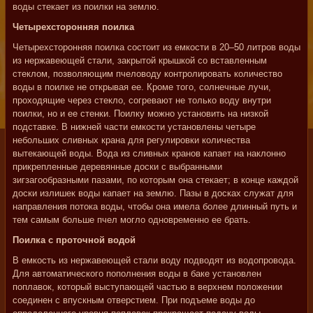
воды стекает из поилки на землю.
Четырехсторонняя поилка
Четырехсторонняя поилка состоит из емкости в 20–50 литров воды
из нержавеющей стали, закрытой крышкой со вставленным
стеклом, позволяющим пчеловоду контролировать количество
воды в поилке не открывая ее. Кроме того, солнечные лучи,
проходящие через стекло, согревают не только воду внутри
поилки, но и ее стенки. Поилку можно установить на низкой
подставке. В нижней части емкости установлены четыре
небольших сливных крана для регулировки количества
вытекающей воды. Вода из сливных кранов капает на наклонно
прикрепленные деревянные доски с выбранными
зигзагообразными пазами, по которым она стекает; в конце каждой
доски излишек воды капает на землю. Пазы в досках служат для
направления потока воды, чтобы она имела более длинный путь и
тем самым больше пчел могло одновременно ее брать.
Поилка с проточной водой
В емкость из нержавеющей стали воду подводят из водопровода.
Для автоматического пополнения воды в баке установлен
поплавок, который выступающей частью в верхнем положении
соединен с впускным отверстием. При подъеме воды до