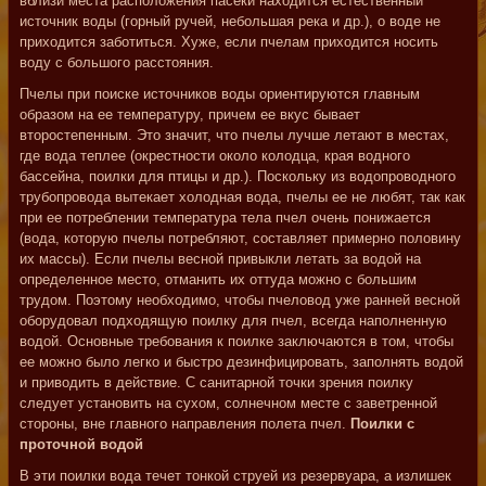
вблизи места расположения пасеки находится естественный
источник воды (горный ручей, небольшая река и др.), о воде не
приходится заботиться. Хуже, если пчелам приходится носить
воду с большого расстояния.
Пчелы при поиске источников воды ориентируются главным
образом на ее температуру, причем ее вкус бывает
второстепенным. Это значит, что пчелы лучше летают в местах,
где вода теплее (окрестности около колодца, края водного
бассейна, поилки для птицы и др.). Поскольку из водопроводного
трубопровода вытекает холодная вода, пчелы ее не любят, так как
при ее потреблении температура тела пчел очень понижается
(вода, которую пчелы потребляют, составляет примерно половину
их массы). Если пчелы весной привыкли летать за водой на
определенное место, отманить их оттуда можно с большим
трудом. Поэтому необходимо, чтобы пчеловод уже ранней весной
оборудовал подходящую поилку для пчел, всегда наполненную
водой. Основные требования к поилке заключаются в том, чтобы
ее можно было легко и быстро дезинфицировать, заполнять водой
и приводить в действие. С санитарной точки зрения поилку
следует установить на сухом, солнечном месте с заветренной
стороны, вне главного направления полета пчел.
Поилки с
проточной водой
В эти поилки вода течет тонкой струей из резервуара, а излишек