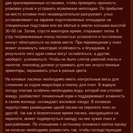
две кратковременные остановки, чтобы проверить прочность
упаковки ульев и устранить возможные неполадки. По прибытии
на место кочевки пчел незамедлительно разгружают, ульи
устанавливают на заранее подготовленных площадках на
специальные подставки или же вбитые в землю колышки высотой
30–50 см. Затем, спустя некоторое время, открывают летки. К
утру потревоженные пчелы полностью успокоятся и постепенно
начнут облетываться на новом месте. При перемещении у пчел
может возникнуть некоторая злобливость и блуждание, в
результате чего одни семьи могут ослабляться, а другие,
наоборот, усиливаться. Чтобы не было слетов рабочей пчелы и
налетов, пчеловод должен устраивать для них искусственные
ориентиры, окрашивать ульи в разные цвета.
На кочевых пасеках необходимо иметь контрольные весы для
слежения за ходом медосбора и поилку для пчел. В жаркую
погоду пчелам особенно необходима вода, которой они утоляют
жажду, разбавляют личиночный корм и поддерживают влажность
в своем жилище, охлаждают восковое гнездо. В кочевках
недопустимо размещение одной пасеки на перелете пчел из
другой, так как в безвзяточное время пасека, находящаяся на
перелете, может подвергнуться нападу на нее чужих пчел и
разграблению. По отношению к источнику основного взятка пасеку
на колесах необходимо разместить так, чтобы господствующие