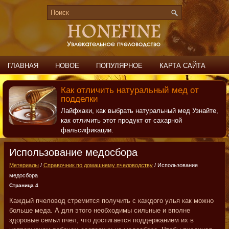
ГЛАВНАЯ
НОВОЕ
ПОПУЛЯРНОЕ
КАРТА САЙТА
ПОИСК
КОНТАКТЫ
Как отличить натуральный мед от
подделки
Лайфхаки, как выбрать натуральный мед Узнайте,
как отличить этот продукт от сахарной
фальсификации.
Использование медосбора
Метериалы
/
Справочник по домашнему пчеловодству
/ Использование
медосбора
Страница 4
Каждый пчеловод стремится получить с каждого улья как можно
больше меда. А для этого необходимы сильные и вполне
здоровые семьи пчел, что достигается поддержанием их в