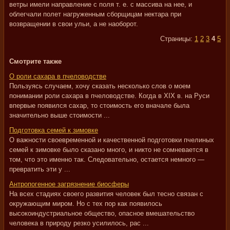
ветры имели направление с поля т. е. с массива на нее, и
облегчали полет нагруженным сборщицам нектара при
возвращении в свои ульи, а не наоборот.
Страницы:
1
2
3
4
5
Смотрите также
О роли сахара в пчеловодстве
Пользуясь случаем, хочу сказать несколько слов о моем
понимании роли сахара в пчеловодстве. Когда в XIX в. на Руси
впервые появился сахар, то стоимость его вначале была
значительно выше стоимости ...
Подготовка семей к зимовке
О важности своевременной и качественной подготовки пчелиных
семей к зимовке было сказано много, и никто не сомневается в
том, что это именно так. Следовательно, остается немного —
превратить эти у ...
Антропогенное загрязнение биосферы
На всех стадиях своего развития человек был тесно связан с
окружающим миром. Но с тех пор как появилось
высокоиндустриальное общество, опасное вмешательство
человека в природу резко усилилось, рас ...