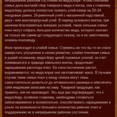
непрерывном рабочем состоянии на медосборе. Чтобы пчелиная
семья дала высокий сбор товарного меда и воска, она к главному
медосбору должна полностью освоить улей-лежак на 20–24
гнездовые рамки, 16-рамочный улей с магазинной надставкой,
двух– или многокорпусный улей. В период основного взятка, при
наличии благоприятных внешних условий, такие сильные семьи
пчел могут собрать большое количество меда, которого хватает
не только им самим до следующего сезона, но и их заботливому
хозяину-пчеловоду.
Иное происходит в слабой семье. Стремясь во что бы то ни стало
наверстать упущенное в своем развитии, слабая пчелиная семья
в ущерб основному медосбору ценой огромных усилий, за счет
появившегося в природе обильного взятка, продолжает
наращивание расплода пчел. Ее сила постепенно растет,
выравнивается, но меда впрок она заготавливает мало. В лучшем
случае такие семьи пчел к концу сезона могут лишь
самостоятельно развиться до оптимального размера и обеспечить
себя медовыми запасами на зиму. Товарной продукции, как
правило, они не производят. Это еще раз подтверждает, что к
медосбору, особенно главному, необходимо готовиться
заблаговременно и основательно, способствовать наращиванию в
ульях по возможности большего количества рабочих пчел и
поддержанию их в непрерывном рабочем состоянии.