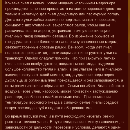
Кочевка пчел к новым, более мощным источникам медосбора
производится в ночное время, хотя их можно перевезти днем, но
только в нелетную для пчел дождливую или пасмурную погоду.
Для этого ульи заблаговременно подготавливают к перевозке,
снимают с них утепления, закрепляют рамки, чтобы они не
раскачивались по дороге, устраивают темную вентиляцию
пчелиных гнезд кочевыми сетками. Во избежание обрывов из
гнезд удаляют все более чем наполовину заполненные медом,
свежеотстроенные сотовые рамки. Вечером, когда лет пчел
полностью прекратится, летки закрывают и погружают ульи на
транспорт. Однако следует помнить, что при закрытых летках
пчелы сильно возбуждаются, поедают много меда, выделяют
большое количество тепла и влаги, в результате чего в пчелином
жилище наступает такой момент, когда удаление воды через
дыхальца из организма пчел прекращается и они запариваются, а
соты размягчаются и обрываются. Семья погибает. Большой поток
воздуха через улей, наоборот, может привести к застуживанию
расплода, особенно в слабых семьях пчел. При понижении
температуры воскового гнезда в сильной семье пчелы создают
вокруг расплода клуб и надежно обогревают его.
Во время погрузки пчел и в пути необходимо избегать резких
рывков и толчков ульев. В пути следования к месту назначения, в
зависимости от дальности перевозки и условий, делаются одна-