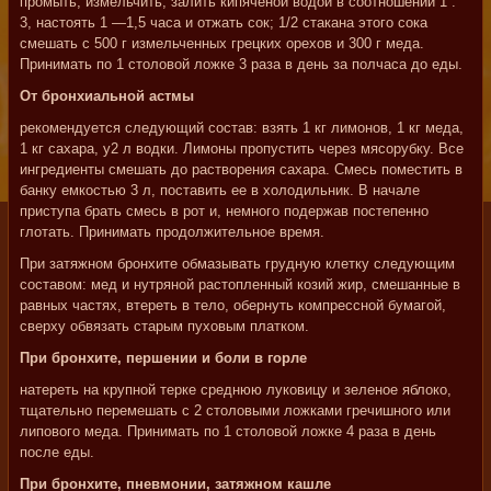
промыть, измельчить, залить кипяченой водой в соотношении 1 :
3, настоять 1 —1,5 часа и отжать сок; 1/2 стакана этого сока
смешать с 500 г измельченных грецких орехов и 300 г меда.
Принимать по 1 столовой ложке 3 раза в день за полчаса до еды.
От бронхиальной астмы
рекомендуется следующий состав: взять 1 кг лимонов, 1 кг меда,
1 кг сахара, у2 л водки. Лимоны пропустить через мясорубку. Все
ингредиенты смешать до растворения сахара. Смесь поместить в
банку емкостью 3 л, поставить ее в холодильник. В начале
приступа брать смесь в рот и, немного подержав постепенно
глотать. Принимать продолжительное время.
При затяжном бронхите обмазывать грудную клетку следующим
составом: мед и нутряной растопленный козий жир, смешанные в
равных частях, втереть в тело, обернуть компрессной бумагой,
сверху обвязать старым пуховым платком.
При бронхите, першении и боли в горле
натереть на крупной терке среднюю луковицу и зеленое яблоко,
тщательно перемешать с 2 столовыми ложками гречишного или
липового меда. Принимать по 1 столовой ложке 4 раза в день
после еды.
При бронхите, пневмонии, затяжном кашле