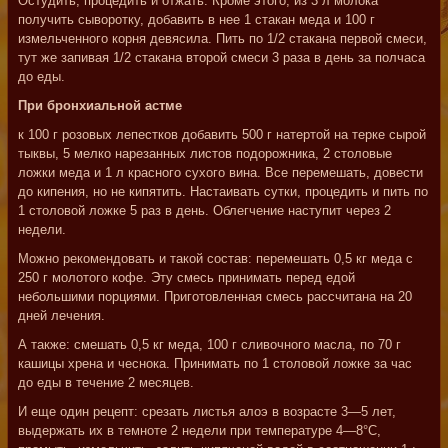
Остудить, процедить и отжать. Кроме этого, из 3 л молока
получить сыворотку, добавить в нее 1 стакан меда и 100 г
измельченного корня девясила. Пить по 1/2 стакана первой смеси,
тут же запивая 1/2 стакана второй смеси 3 раза в день за полчаса
до еды.
При бронхиальной астме
к 100 г розовых лепестков добавить 500 г натертой на терке сырой
тыквы, 5 мелко нарезанных листов подорожника, 2 столовые
ложки меда и 1 л красного сухого вина. Все перемешать, довести
до кипения, но не кипятить. Настаивать сутки, процедить и пить по
1 столовой ложке 5 раз в день. Облегчение наступит через 2
недели.
Можно рекомендовать и такой состав: перемешать 0,5 кг меда с
250 г молотого кофе. Эту смесь принимать перед едой
небольшими порциями. Приготовленная смесь рассчитана на 20
дней лечения.
А также: смешать 0,5 кг меда, 100 г сливочного масла, по 70 г
кашицы хрена и чеснока. Принимать по 1 столовой ложке за час
до еды в течение 2 месяцев.
И еще один рецепт: срезать листья алоэ в возрасте 3—5 лет,
выдержать их в темноте 2 недели при температуре 4—8°С,