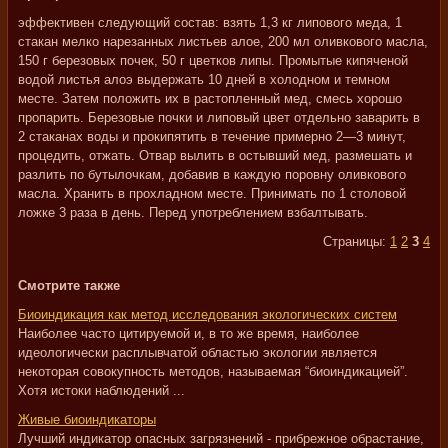
эффективен следующий состав: взять 1,3 кг липового меда, 1
стакан мелко нарезанных листьев алое, 200 мл оливкового масла,
150 г березовых почек, 50 г цветков липы. Промытые кипяченой
водой листья алоэ выдержать 10 дней в холодном и темном
месте. Затем положить их в растопленный мед, смесь хорошо
пропарить. Березовые почки и липовый цвет отдельно заварить в
2 стаканах воды и прокипятить в течение примерно 2—3 минут,
процедить, отжать. Отвар вылить в остывший мед, размешать и
разлить по бутылочкам, добавив в каждую поровну оливкового
масла. Хранить в прохладном месте. Принимать по 1 столовой
ложке 3 раза в день. Перед употреблением взбалтывать.
Страницы:
1
2
3
4
Смотрите также
Биоиндикация как метод исследования экологических систем
Наиболее часто цитируемой и, в то же время, наиболее
идеологически расплывчатой областью экологии является
некоторая совокупность методов, называемая “биоиндикацией”.
Хотя истоки наблюдений ...
Живые биоиндикаторы
Лучший индикатор опасных загрязнений - прибрежное обрастание,