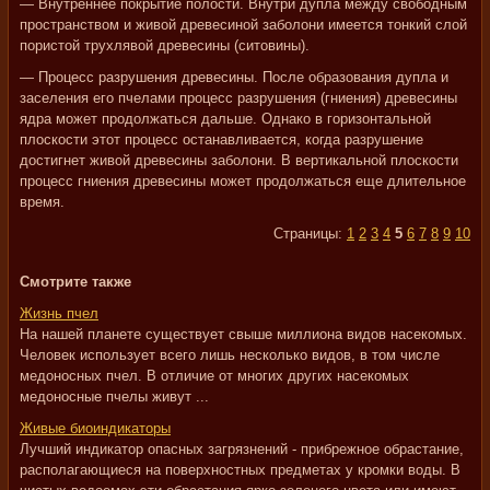
— Внутреннее покрытие полости. Внутри дупла между свободным
пространством и живой древесиной заболони имеется тонкий слой
пористой трухлявой древесины (ситовины).
— Процесс разрушения древесины. После образования дупла и
заселения его пчелами процесс разрушения (гниения) древесины
ядра может продолжаться дальше. Однако в горизонтальной
плоскости этот процесс останавливается, когда разрушение
достигнет живой древесины заболони. В вертикальной плоскости
процесс гниения древесины может продолжаться еще длительное
время.
Страницы:
1
2
3
4
5
6
7
8
9
10
Смотрите также
Жизнь пчел
На нашей планете существует свыше миллиона видов насекомых.
Человек использует всего лишь несколько видов, в том числе
медоносных пчел. В отличие от многих других насекомых
медоносные пчелы живут ...
Живые биоиндикаторы
Лучший индикатор опасных загрязнений - прибрежное обрастание,
располагающиеся на поверхностных предметах у кромки воды. В