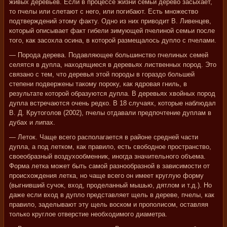
живых деревьев. Если в процессе жизни семьи дерево засыхает,
то пчелы или слетают с него, или погибают. Есть множество
подтверждений этому факту. Одно из них приводит В. Ливенцев,
который описывает факт гибели зимующей пчелиной семьи после
того, как засохла осина, в которой размещалось дупло с пчелами.
— Порода дерева. Подавляющее большинство пчелиных семей
селятся в дупла, находящиеся в деревьях лиственных пород. Это
связано с тем, что деревья этой породы в гораздо большей
степени подвержены такому пороку, как ядровая гниль, в
результате которой образуются дупла. В деревьях хвойных пород
дупла встречаются очень редко. В 18 случаях, которые наблюдал
В. Д. Крутоголов (2002), пчелы отдавали предпочтение дуплам в
дубах и липах.
— Леток. Чаще всего располагается в районе средней части
дупла, а под летком, как правило, есть свободное пространство,
своеобразный воздухообменник, иногда значительного объема.
Форма летка может быть самой разнообразной в зависимости от
происхождения летка, но чаще всего он имеет круглую форму
(выгнивший сучок, вход, проделанный мышью, дятлом и т.д.). Но
даже если вход в дупло представляет щель в дереве, пчелы, как
правило, заделывают эту щель воском и прополисом, оставляя
только круглое отверстие необходимого диаметра.