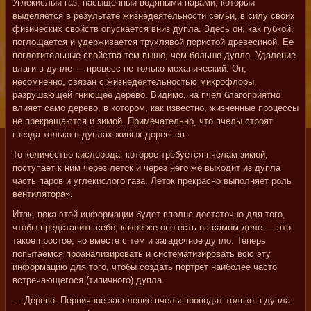
Углекислый газ, насыщенный водяными парами, который
выделяется в результате жизнедеятельности семьи, в силу своих
физических свойств опускается вниз дупла. Здесь он, как губкой,
поглощается и удерживается трухлявой пористой древесиной. Ее
поглотительные свойства тем выше, чем больше дупло. Удаление
влаги в дупле — процесс не только механический. Он,
несомненно, связан с жизнедеятельностью микрофлоры,
разрушающей гниющее дерево. Видимо, на пчел благоприятно
влияет само дерево, в котором, как известно, жизненные процессы
не прекращаются и зимой. Примечательно, что пчелы строят
гнезда только в дуплах живых деревьев.
То количество кислорода, которое требуется пчелам зимой,
поступает к ним через леток и через него же выходит из дупла
часть паров и углекислого газа. Леток прекрасно выполняет роль
вентилятора».
Итак, пока этой информации будет вполне достаточно для того,
чтобы представить себе, какое же оно есть на самом деле — это
такое простое, но вместе с тем и загадочное дупло. Теперь
попытаемся проанализировать и систематизировать всю эту
информацию для того, чтобы создать портрет наиболее часто
встречающегося (типичного) дупла.
— Дерево. Первичное заселение пчелы проводят только в дупла