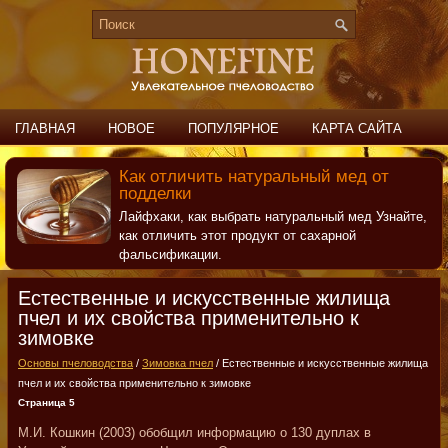
ГЛАВНАЯ
НОВОЕ
ПОПУЛЯРНОЕ
КАРТА САЙТА
ПОИСК
КОНТАКТЫ
Как отличить натуральный мед от
подделки
Лайфхаки, как выбрать натуральный мед Узнайте,
как отличить этот продукт от сахарной
фальсификации.
Естественные и искусственные жилища
пчел и их свойства применительно к
зимовке
Основы пчеловодства
/
Зимовка пчел
/ Естественные и искусственные жилища
пчел и их свойства применительно к зимовке
Страница 5
М.И. Кошкин (2003) обобщил информацию о 130 дуплах в