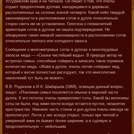
Уссурийском крае и на Чаткале. Он пишет о том, что пчелы
отдают предпочтение дуплам, находящимся в деревьях,
расположенных на склонах южной четверти. Какой-либо твердой
закономерности в расположении сотов в дупле относительно
сторон света им не установлено. Гипотеза о геомагнитной
ориентации сотов в дуплах не нашла подтверждения. Не
обнаружено также никакой закономерности в расположении сотов
относительно теплого или холодного заноса.
Сообщения о многометровых сотах в дуплах и многопудовых
запасах меда — «Сказки чистейшей воды». В природе автор не
встречал семьи, способные собирать и запасать такое огромное
количество меда. «Живя в дупле, пчелы летом собирают мед,
который к весне полностью расходуют, так что многолетних
накоплений тут быть не может».
В.В. Родионов и И.А. Шабаршов (1968), освещая данный вопрос,
пишут: «Пчелиная семья поселяется обычно в верхней части
дупла. К его потолку пчелы прикрепляют соты. Какой бы величины
соты ни были, под ними почти всегда остается пустое, незанятое
пространство. Нижнюю часть стенок и дно дупла пчелы никогда не
прополисуют. Леток у них всегда открыт, только при теплой и
умеренной зиме он бывает более широким, а в суровую и
продолжительную — небольшим.