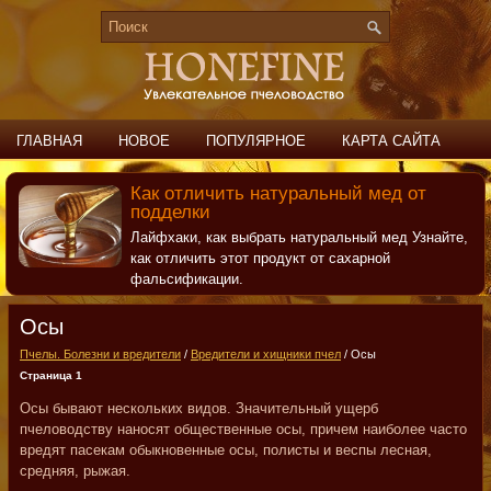
ГЛАВНАЯ
НОВОЕ
ПОПУЛЯРНОЕ
КАРТА САЙТА
ПОИСК
КОНТАКТЫ
Как отличить натуральный мед от
подделки
Лайфхаки, как выбрать натуральный мед Узнайте,
как отличить этот продукт от сахарной
фальсификации.
Осы
Пчелы. Болезни и вредители
/
Вредители и хищники пчел
/ Осы
Страница 1
Осы бывают нескольких видов. Значительный ущерб
пчеловодству наносят общественные осы, причем наиболее часто
вредят пасекам обыкновенные осы, полисты и веспы лесная,
средняя, рыжая.