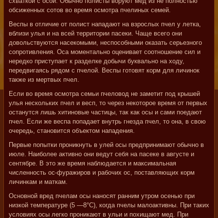
схваткой с осой. Обычно полисты воруют мед из не полностью
обсиженных сотов во время осмотра пчелиных семей.
Веспы в отличие от полист нападают на взрослых пчел у летка,
вблизи улья и на всей территории пасеки. Чаще всего они
довольствуются насекомыми, неспособными оказать серьезного
сопротивления. Оса моментально оценивает соотношение сил и
нередко приступает к разделке добычи буквально на ходу,
передвигаясь рядом с пчелой. Веспы готовят корм для личинок
также из мертвых пчел.
Если во время осмотра семьи пчеловод не заметит под крышей
улья нескольких пчел и весп, то через некоторое время от первых
останутся лишь хитиновые частицы, так как осы и сами поедают
пчел. Если же веспа попадает внутрь гнезда пчел, то она, в свою
очередь, становится объектом нападения.
Первые попытки проникнуть в улей осы предпринимают обычно в
июле. Наиболее активно они ведут себя на пасеке в августе и
сентябре. В это же время наблюдается и максимальная
численность ос-фуражиров и рабочих ос, поставляющих корм
личинкам и маткам.
Основной вред пчелам осы наносят ранним утром осенью при
низкой температуре (5 —8°С), когда пчелы малоактивны. При таких
условиях осы легко проникают в ульи и похищают мед. При