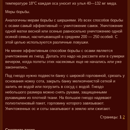
температуре 18°С каждая оса уносит из улья 40—132 мг меда.
Меры борьбы.
Аналогичны мерам борьбы с шершнями. Из всех способов борьбы
с осами самый эффективный — уничтожение самок. Уничтожение
одной матки весной или осенью равносильно уничтожению одной
осиной семьи, насчитывающей в среднем 200 — 250 особей. С
этой целью используются различные ловушки.
Не менее эффективным способом борьбы с осами является
уничтожение их гнезд. Делать это надо на рассвете или в сумерки
вечером, когда полеты этих насекомых еще не начались или уже
закончились.
Под гнездо нужно подвести банку с широкой горловиной, срезать у
основания ножку сота, закрыть банку мелкоячеистой сеткой и
залить ее водой или погрузить в сосуд с водой. Гнездо
небольшого размера можно снять руками, защищенными
рукавицами из плотной ткани. На большое гнездо надевают
полиэтиленовый пакет, горловину которого завязывают.
Уничтоженных ос и соты закапывают в землю или сжигают.
Страницы:
1
2
Смотрите также