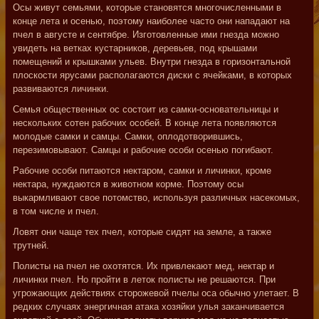
Осы живут семьями, которые становятся многочисленными в
конце лета и осенью, поэтому наиболее часто они нападают на
пчел в августе и сентябре. Изготовленные ими гнезда можно
увидеть на ветках кустарников, деревьев, под крышами
помещений и крышками ульев. Внутри гнезда в горизонтальной
плоскости ярусами располагаются диски с ячейками, в которых
развиваются личинки.
Семья общественных ос состоит из самки-основательницы и
нескольких сотен рабочих особей. В конце лета появляются
молодые самки и самцы. Самки, оплодотворившись,
перезимовывают. Самцы и рабочие особи осенью погибают.
Рабочие особи питаются нектаром, самки и личинки, кроме
нектара, нуждаются в животном корме. Поэтому осы
выкармливают свое потомство, используя различных насекомых,
в том числе и пчел.
Ловят они чаще тех пчел, которые сидят на земле, а также
трутней.
Полисты на пчел не охотятся. Их привлекают мед, нектар и
личинки пчел. Но пройти в леток полисты не решаются. При
угрожающих действиях сторожевой пчелы оса обычно улетает. В
редких случаях энергичная атака хозяйки улья заканчивается