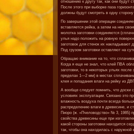
отношению к другу так, как они будут с
После этого при выборке паза горизонт
должны будут смотреть в одну сторону 
По завершении этой операции соединя
вставляется рейка, а затем на нее сво
молотка заготовки соединяются (сплачи
улья надо положить на ровную поверхн
заготовок для стенок их накладывают д
Под грузом заготовки оставляют на сут
Обращаю внимание на то, что сплачива
Когда я еще не знал, что клей ПВА обл
заготовки, то в некоторых ульях посл
пределах 1—2 мм) в местах сплачивани
клея и попадания влаги на рейку из ДВ
А вообще следует помнить, что доски с
условиях эксплуатации. Связано это пр
влажность воздуха почти всегда больш
распределению влаги в древесине, и ст
Пиоро (ж. «Пчеловодство» № 3, 1985) 
свойства древесины еще при изготовлен
какой стороны заготовки находится сер
так, чтобы она находилась с наружной 