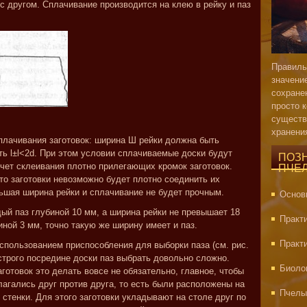
с другом. Сплачивание производится на клею в рейку и паз
Правиль
значени
сохране
просто 
существ
хранени
плачивания заготовок: ширина Ш рейки должна быть
ть l±l<2d. При этом условии сплачиваемые доски будут
ПОЗ
 счет склеивания плотно прилегающих кромок заготовок.
ПЧЕ
то заготовки невозможно будет плотно соединить их
ьшая ширина рейки и сплачивание не будет прочным.
Основ
ый паз глубиной 10 мм, а ширина рейки не превышает 18
Практ
ной 3 мм, точно такую же ширину имеет и паз.
Практ
использованием приспособления для выборки паза (см. рис.
 строго посредине доски паз выбрать довольно сложно.
Биоло
готовок это делать вовсе не обязательно, главное, чтобы
агались друг против друга, то есть были расположены на
Пчелы
стенки. Для этого заготовки укладывают на столе друг по