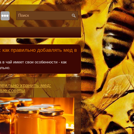
 как правильно добавлять мед в
 в чай имеет свои особенности - как
ильно.
авильно хранить мед:
ные советы