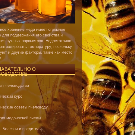
ное хранение меда имеет огромное
е для поддержания его свойства и
ния нужных параметров. Недостаточно
контролировать температуру, поскольку
уют и другие факторы, такие как место
я.
НАВАТЕЛЬНО О
ЛОВОДСТВЕ
ы пчеловодства
ический курс
ические советы пчеловоду
гия медоносной пчелы
. Болезни и вредители