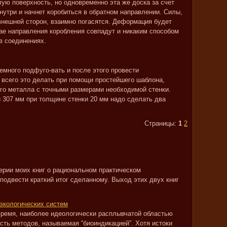
ую поверхность, но одновременно эта же доска за счет
нутри и начнет коробиться в обратном направлении. Силы,
внешней сторон, взаимно погасятся. Деформация будет
ае направления коробления совпадут и никаким способом
в соединениях.
емного подфуго-вать и после этого провести
 всего это делать при помощи простейшего шаблона,
ого металла с точными размерами необходимой стенки.
 307 мм при толщине стенки 20 мм надо сделать два
Страницы:
1
2
ерии моих книг о рациональном практическом
подвести краткий итог сделанному. Выход этих двух книг
экологических систем
 время, наиболее идеологически расплывчатой областью
сть методов, называемая “биоиндикацией”. Хотя истоки