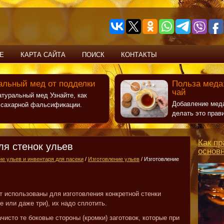
Е
КАРТА САЙТА
ПОИСК
КОНТАКТЫ
альный мед от подделки
Польза меда:
чай
атуральный мед Узнайте, как
Добавление меда
т сахарной фальсификации.
делать это прав
Как пр
ля стенок ульев
основ
ие ульев и инвентаря для пасеки
/
Изготовление ульев
/ Изготовление
т использованы для изготовления конкретной стенки
е или даже три), их надо сплотить.
чисто те боковые стороны (кромки) заготовок, которые при