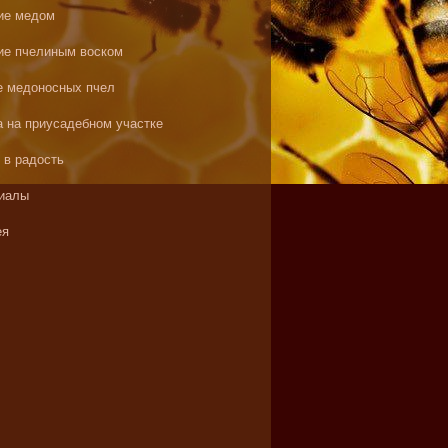
ие медом
ие пчелиным воском
е медоносных пчел
а на приусадебном участке
 в радость
иалы
ея