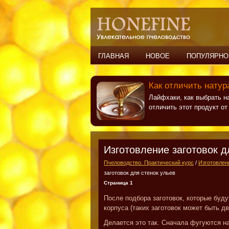
ГЛАВНАЯ
НОВОЕ
ПОПУЛЯРНО
Как отличить натур
Лайфхаки, как выбрать н
отличить этот продукт о
Изготовление заготовок д
Пчеловодство. Практический курс
/
Изготовлен
заготовок для стенок ульев
Страница 1
После подбора заготовок, которые буду
корпуса (таких заготовок может быть дв
Делается это так. Сначала фугуются на