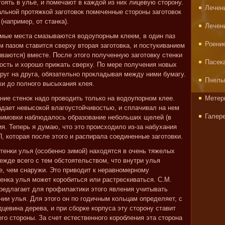
тоять в улье, и помечают в каждой из них лицевую сторону.
Лечен
альной протяжкой заготовок помеченные стороны заготовок
(например, от станка).
Лечен
емые места смазываются водоупорным клеем, в один паз
Роени
им пазом ставится сверху вторая заготовка, и постукиванием
ваются) вместе. После этого полученную заготовку стенки
Пасек
ость и хорошо прижать сверху. По мере получения новых
руг на друга, обязательно прокладывая между ними бумагу.
Пчелы
ки до полного высыхания клея.
ние стенок надо проводить только на водоупорном клее.
Метер
адает невысокой влагоустойчивостью, и сплачивал на нем
Галер
е зимовки наблюдалось образование небольших щелей (в
я. Теперь я думаю, что это происходило из-за набухания
П, которая после этого и распирала соединенные заготовки.
тенки улья (особенно зимой) находятся в очень тяжелых
ежде всего с тем обстоятельством, что внутри улья
е, чем снаружи. Это приводит к неравномерному
енка улья может коробиться или растрескиваться. С.М.
предлагает для профилактики этого явления учитывать
ии улья. Для этого он по годичным кольцам определяет, с
дцевина дерева, и при сборке корпуса эту сторону ставит
его стороны. За счет естественного коробления эта сторона