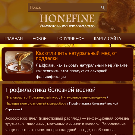
ГЛАВНАЯ
НОВОЕ
ПОПУЛЯРНОЕ
КАРТА САЙТА
ПОИСК
КОНТАКТЫ
Как отличить натуральный мед от
подделки
Лайфхаки, как выбрать натуральный мед Узнайте,
как отличить этот продукт от сахарной
фальсификации.
Профилактика болезней весной
Пчеловодство. Практический курс
/
Интенсивное пчеловождение
/
Наращивание силы семей к медосбору
/ Профилактика болезней весной
Страница 2
Аскосфероз пчел (известковый расплод) — инфекционная болезнь
трутневых, пчелиных, маточных личинок и куколок. Заболевание
чаще всего встречается при холодной погоде, особенно на