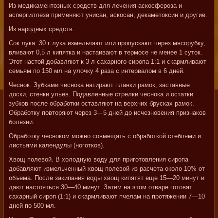
Из медикаментозных средств для лечения аскосфероза и
аспергиллеза применяют унисан, аскосан, декаметоксин и другие.
Из народных средств:
Сок лука. 30 г лука измельчают или пропускают через мясорубку,
вливают 0,5 л кипятка и настаивают в термосе не менее 1 суток.
Этот настой добавляют к 3 л сахарного сиропа 1:1 и скармливают
семьям по 150 мл на улочку 4 раза с интервалом в 6 дней.
Чеснок. Зубками чеснока натирают планки рамок, заставные
доски, стенки ульев. Подавленные стрелки чеснока и остатки
зубков после обработки оставляют на верхних брусках рамок.
Обработку повторяют через 3—5 дней до исчезновения признаков
болезни.
Обработку чесноком можно совмещать с обработкой стеблями и
листьями календулы (ноготков).
Хвощ полевой. В холодную воду для приготовления сиропа
добавляют измельченный хвощ полевой из расчета около 10% от
объема. После закипания воды хвощ кипятят еще 15—20 минут и
дают настояться 30—40 минут. Затем на этом отваре готовят
сахарный сироп (1:1) и скармливают пчелам на протяжении 7—10
дней по 500 мл.