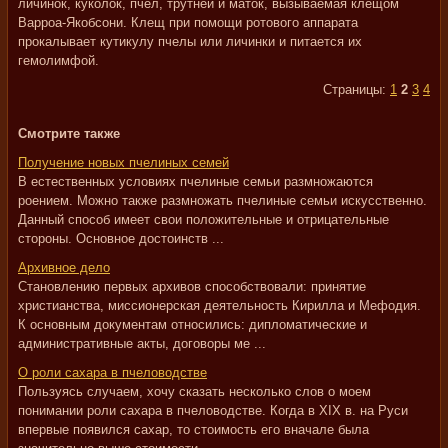
личинок, куколок, пчел, трутней и маток, вызываемая клещом
Варроа-Якобсони. Клещ при помощи ротового аппарата
прокалывает кутикулу пчелы или личинки и питается их
гемолимфой.
Страницы:
1
2
3
4
Смотрите также
Получение новых пчелиных семей
В естественных условиях пчелиные семьи размножаются
роением. Можно также размножать пчелиные семьи искусственно.
Данный способ имеет свои положительные и отрицательные
стороны. Основное достоинств ...
Архивное дело
Становлению первых архивов способствовали: принятие
христианства, миссионерская деятельность Кирилла и Мефодия.
К основным документам относились: дипломатические и
административные акты, договоры ме ...
О роли сахара в пчеловодстве
Пользуясь случаем, хочу сказать несколько слов о моем
понимании роли сахара в пчеловодстве. Когда в XIX в. на Руси
впервые появился сахар, то стоимость его вначале была