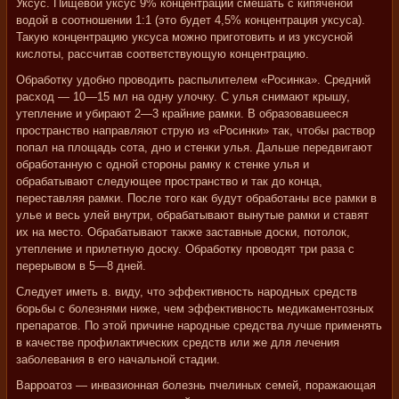
Уксус. Пищевой уксус 9% концентрации смешать с кипяченой
водой в соотношении 1:1 (это будет 4,5% концентрация уксуса).
Такую концентрацию уксуса можно приготовить и из уксусной
кислоты, рассчитав соответствующую концентрацию.
Обработку удобно проводить распылителем «Росинка». Средний
расход — 10—15 мл на одну улочку. С улья снимают крышу,
утепление и убирают 2—3 крайние рамки. В образовавшееся
пространство направляют струю из «Росинки» так, чтобы раствор
попал на площадь сота, дно и стенки улья. Дальше передвигают
обработанную с одной стороны рамку к стенке улья и
обрабатывают следующее пространство и так до конца,
переставляя рамки. После того как будут обработаны все рамки в
улье и весь улей внутри, обрабатывают вынутые рамки и ставят
их на место. Обрабатывают также заставные доски, потолок,
утепление и прилетную доску. Обработку проводят три раза с
перерывом в 5—8 дней.
Следует иметь в. виду, что эффективность народных средств
борьбы с болезнями ниже, чем эффективность медикаментозных
препаратов. По этой причине народные средства лучше применять
в качестве профилактических средств или же для лечения
заболевания в его начальной стадии.
Варроатоз — инвазионная болезнь пчелиных семей, поражающая