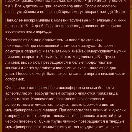
пасеках, расположенных на влажных землях (в низинах, у болот и
т.д.). Возбудитель — гриб аскосфера апис. Споры аскосферы
очень устойчивы и во внешней среде могут сохраняться до 15 лет.
Наиболее восприимчивы к болезни трутневые и пчелиные личинки
в возрасте 3—4 дней. Поражение расплода начинается в начале
весенне-летнего периода.
Заболевают обычно слабые семьи после длительных
похолоданий при повышенной влажности воздуха. Во время
осмотра в открытых и запечатанных ячейках обнаруживают мумии
личинок, покрытые белым пушистым мицелием гриба. Трупы
личинок высыхают, превращаются в белые продолговатые
комочки и легко удаляются пчелами из ячеек, падают на дно
улья. Плесенью могут быть покрыты соты, и перга в нижней части
соторамок.
Очень часто одновременно с аскосферозом семья болеет и
аспергиллезом, возбудителем которого являются грибки вида
аспергиллюс. Клинические проявления аскосфероза и
аспергиллеза отличаются, по сути, только формой и цветом
мумифицированных личинок. При аспергиллезе личинки и куколки
сморщиваются, твердеют, покрываются зеленовато-желтой или
черной плесенью. Сухие трупы личинок превращаются в твердые
мумифицированные темные комочки, легко удаляются из ячеек.